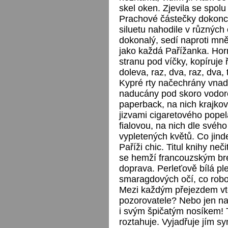
skel oken. Zjevila se spolu
Prachové částečky dokonce 
siluetu nahodile v různých
dokonalý, sedí naproti mně
jako každá Pařížanka. Horn
stranu pod víčky, kopíruje
doleva, raz, dva, raz, dva, 
Kypré rty načechrány vna
naducány pod skoro vodor
paperback, na nich krajkov
jizvami cigaretového popela
fialovou, na nich dle své
vypletených květů. Co jind
Paříži chic. Titul knihy neč
se hemží francouzským bre
doprava. Perleťově bílá ple
smaragdových očí, co robot
Mezi každým přejezdem vt
pozorovatele? Nebo jen na
i svým špičatým nosíkem! 
roztahuje. Vyjadřuje jím sy