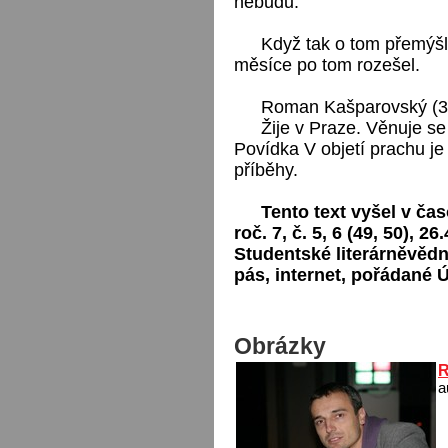
nebudu.
Když tak o tom přemýšl
měsíce po tom rozešel.
Roman Kašparovský (35
Žije v Praze. Věnuje s
Povídka V objetí prachu j
příběhy.
Tento text vyšel v čas
roč. 7, č. 5, 6 (49, 50), 2
Studentské literárněvědn
pás, internet, pořádané
Obrázky
R
a