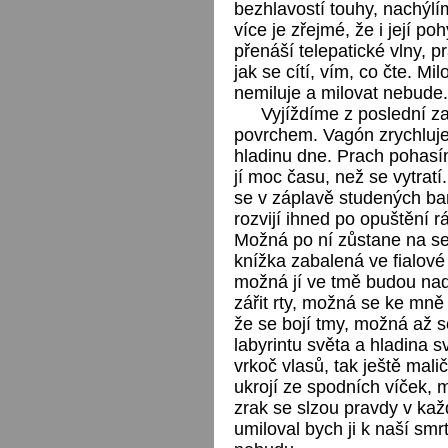
bezhlavostí touhy, nachýlí
více je zřejmé, že i její p
přenáší telepatické vlny, p
jak se cítí, vím, co čte. M
nemiluje a milovat nebude.
Vyjíždíme z poslední z
povrchem. Vagón zrychluj
hladinu dne. Prach pohasí
jí moc času, než se vytratí
se v záplavě studených bar
rozvijí ihned po opuštění r
Možná po ní zůstane na s
knížka zabalená ve fialové 
možná jí ve tmě budou nad
zářit rty, možná se ke mn
že se bojí tmy, možná až 
labyrintu světa a hladina s
vrkoč vlasů, tak ještě mali
ukrojí ze spodních víček,
zrak se slzou pravdy v kaž
umiloval bych ji k naší sm