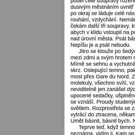
podél celé soupravy rozehr
dusivým městnáním uvnitř 
po okraj se láduje celé nás
rouhání, vzdychání. Nemám 
čekám další tři soupravy, kt
abych v klidu vstoupil na 
nad úrovní města. Psát bás
Nepíšu je a psát nebudu.
Jitro se klouže po šed
mezi zdmi a svým hrotem n
Mírně se sehnu a vychutnám
skrz. Oslepující temno, pak
most přes Gare du Nord. Z
molekuly, všechno svítí, vz
neviditelně jen zanášel dýc
upocené sedačky, ušpiněné
se vznáší. Proudy studený
světlem. Rozprostřela se z
vytrácí do ztracena, někam
Umět básnit, básnil bych.
Teprve teď, když temnot
neznáma, vidím ji. Kam se 