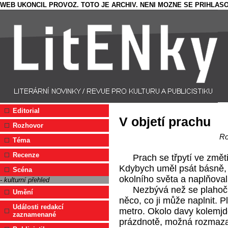
WEB UKONCIL PROVOZ. TOTO JE ARCHIV. NENI MOZNE SE PRIHLASO
Editorial
V objetí prachu
Rozhovor
Ro
Téma
Recenze
Prach se třpytí ve změt
Kdybych uměl psát básně, p
Scéna
okolního světa a naplňoval
- kulturní přehled
Nezbývá než se plahoči
Umění
něco, co ji může naplnit. 
Události redakcí
metro. Okolo davy kolemjdo
zaznamenané
prázdnotě, možná rozmazan