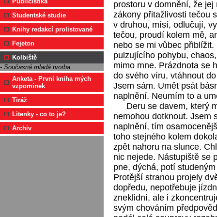
Publicistika
prostoru v domnění, že jej
zákony přitažlivosti tečou s
Studentské studie
v druhou, mísí, odlučují, v
Knihy redakcí prolistované
tečou, proudí kolem mě, an
Fejeton
nebo se mi vůbec přiblížit.
pulzujícího pohybu, chaos, 
Kolbiště
mimo mne. Prázdnota se hý
- Současná mladá tvorba
do svého víru, vtáhnout do
Anketa - První kniha mých
Jsem sám. Umět psát básn
vzpomínek
naplnění. Neumím to a um
Tiráž
Deru se davem, který m
Litenky - co to je?
nemohou dotknout. Jsem s
naplnění, tím osamocenější 
Archiv
toho stejného kolem dokola
zpět nahoru na slunce. Ch
nic nejede. Nástupiště se 
pne, dýchá, potí studeným 
Protější stranou projely dv
dopředu, nepotřebuje jízdn
zneklidní, ale i zkoncentru
svým chováním předpověděl