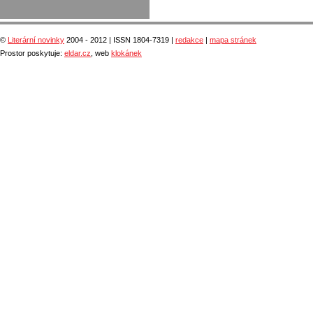
©
Literární novinky
2004 - 2012 | ISSN 1804-7319 |
redakce
|
mapa stránek
Prostor poskytuje:
eldar.cz
, web
klokánek