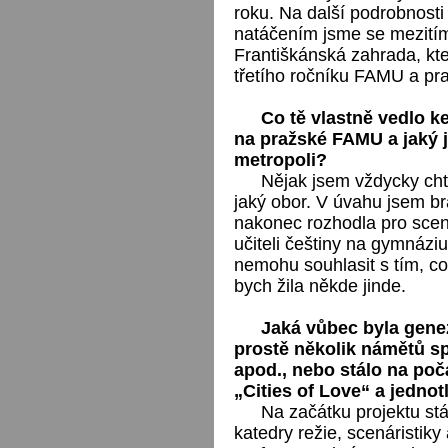
roku. Na další podrobnosti
natáčením jsme se mezitím 
Františkánská zahrada, kte
třetího ročníku FAMU a pr
Co tě vlastně vedlo k
na pražské FAMU a jaký j
metropoli?
Nějak jsem vždycky ch
jaký obor. V úvahu jsem bra
nakonec rozhodla pro scen
učiteli češtiny na gymnázi
nemohu souhlasit s tím, co
bych žila někde jinde.
Jaká vůbec byla gene
prostě několik námětů s
apod., nebo stálo na poč
„Cities of Love“ a jedno
Na začátku projektu stá
katedry režie, scenáristik