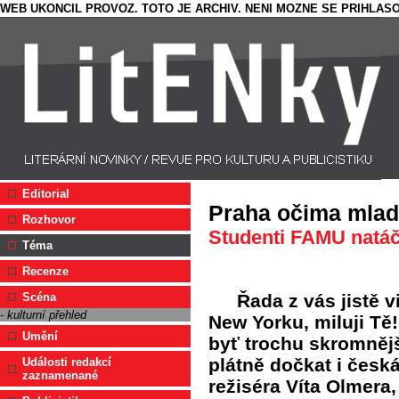
WEB UKONCIL PROVOZ. TOTO JE ARCHIV. NENI MOZNE SE PRIHLASO
Editorial
Praha očima mlad
Rozhovor
Studenti FAMU natáč
Téma
Recenze
Řada z vás jistě vi
Scéna
- kulturní přehled
New Yorku, miluji Tě
Umění
byť trochu skromnějš
plátně dočkat i česk
Události redakcí
zaznamenané
režiséra Víta Olmera