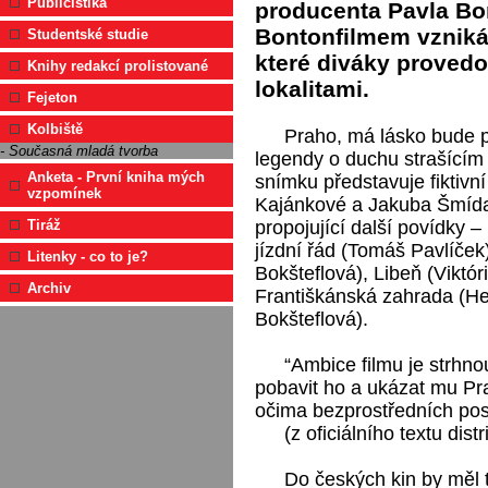
Publicistika
producenta Pavla Bo
Bontonfilmem vzniká
Studentské studie
které diváky proved
Knihy redakcí prolistované
lokalitami.
Fejeton
Kolbiště
Praho, má lásko bude 
- Současná mladá tvorba
legendy o duchu strašící
Anketa - První kniha mých
snímku představuje fiktivn
vzpomínek
Kajánkové a Jakuba Šmída
propojující další povídky
Tiráž
jízdní řád (Tomáš Pavlíček
Litenky - co to je?
Bokšteflová), Libeň (Viktó
Archiv
Františkánská zahrada (He
Bokšteflová).
“Ambice filmu je strhno
pobavit ho a ukázat mu Pra
očima bezprostředních post
(z oficiálního textu dis
Do českých kin by měl t