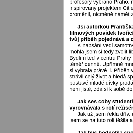
profesory vybráno Praho, m
inspirovaný projektem Citi
proměnil, nicméně námět zů
Jsi autorkou Františk
filmových povídek tvoří
tvůj příběh pojednává a 
K napsání vedl samotný 
mohla jsem si tedy zvolit l
Bydlím teď v centru Prahy
téměř denně. Upřímně mne f
si vybrala právě ji. Příběh
strávil celý život a hledá 
postavě mladé dívky prodáv
není jisté, zda si k sobě d
Jak ses coby studentk
vyrovnávala s rolí režisé
Jak už jsem řekla dřív,
jsem se na tuto roli těšila a 
Jak bys hodnotila spo