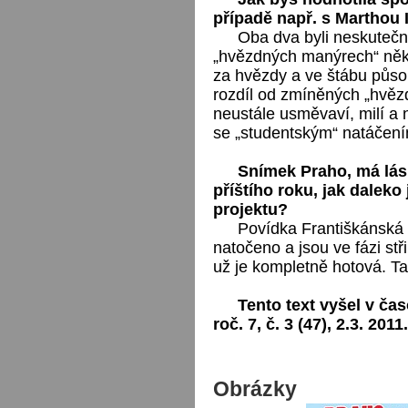
případě např. s Marthou
Oba dva byli neskutečn
„hvězdných manýrech“ někt
za hvězdy a ve štábu působí
rozdíl od zmíněných „hvězd
neustále usměvaví, milí a 
se „studentským“ natáčení
Snímek Praho, má lás
příštího roku, jak daleko
projektu?
Povídka Františkánská z
natočeno a jsou ve fázi stř
už je kompletně hotová. Ta
Tento text vyšel v čas
roč. 7, č. 3 (47), 2.3. 2011.
Obrázky