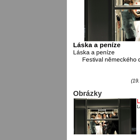
Láska a peníze
Láska a peníze
Festival německého 
(19.
Obrázky
L
L