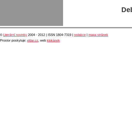
Deb
©
Literární novinky
2004 - 2012 | ISSN 1804-7319 |
redakce
|
mapa stránek
Prostor poskytuje:
eldar.cz
, web
klokánek