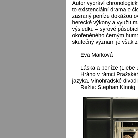
Autor vypráví chronologick
to existenciální drama o č
zasraný peníze dokážou ovli
herecké výkony a využít m
výsledku – syrově působíc
okořeněného černým humo
skutečný význam je však 
Eva Marková
Láska a peníze (Liebe 
Hráno v rámci Pražskéh
jazyka, Vinohradské divadl
Režie: Stephan Kinnig