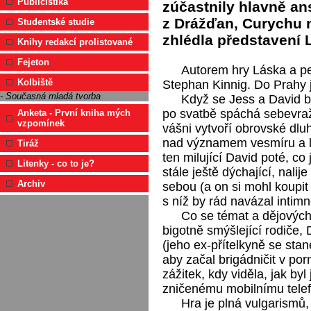
Publicistika
zúčastnily hlavně a
z Drážďan, Curychu 
Studentské studie
zhlédla představení 
Knihy redakcí prolistované
Fejeton
Autorem hry Láska a pen
Kolbiště
Stephan Kinnig. Do Prahy j
- Současná mladá tvorba
Když se Jess a David br
po svatbě spáchá sebevraž
Anketa - První kniha mých
vzpomínek
vášni vytvoří obrovské dluh
nad významem vesmíru a lid
Tiráž
ten milující David poté, c
Litenky - co to je?
stále ještě dýchající, nalij
Archiv
sebou (a on si mohl koupit
s níž by rád navázal inti
Co se témat a dějových l
bigotně smýšlející rodiče
(jeho ex-přítelkyně se sta
aby začal brigádničit v po
zážitek, kdy viděla, jak by
zničenému mobilnímu tele
Hra je plná vulgarismů,