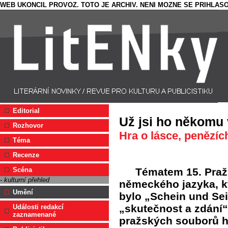
WEB UKONCIL PROVOZ. TOTO JE ARCHIV. NENI MOZNE SE PRIHLASO
Editorial
Už jsi ho někomu 
Rozhovor
Hra o lásce, penězíc
Téma
Recenze
Tématem 15. Praž
Scéna
- kulturní přehled
německého jazyka, kte
Umění
bylo „Schein und Sei
„skutečnost a zdání“
Události redakcí
zaznamenané
pražských souborů h