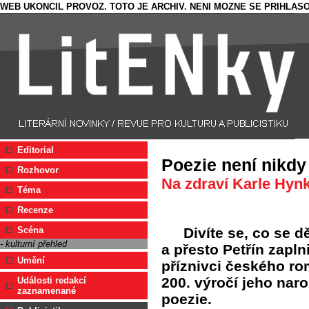
WEB UKONCIL PROVOZ. TOTO JE ARCHIV. NENI MOZNE SE PRIHLASO
Editorial
Poezie není nikdy
Rozhovor
Na zdraví Karle Hyn
Téma
Recenze
Divíte se, co se d
Scéna
- kulturní přehled
a přesto Petřín zaplni
Umění
příznivci českého ro
200. výročí jeho naro
Události redakcí
zaznamenané
poezie.