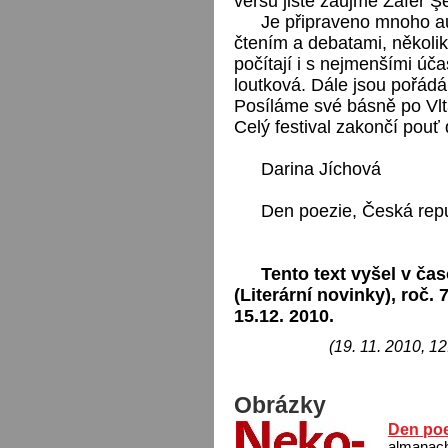
veršů jistě zaujme Zafer Ş
Je připraveno mnoho au
čtením a debatami, několik
počítají i s nejmenšími úča
loutková. Dále jsou pořádán
Posíláme své básně po Vl
Celý festival zakončí pouť
Darina Jíchová
Den poezie, Česká repub
Tento text vyšel v ča
(Literární novinky), roč. 7,
15.12. 2010.
(19. 11. 2010, 12
Obrázky
Den poe
almanac