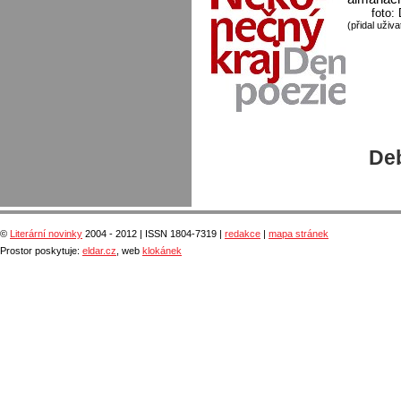
foto:
(přidal uživa
Deb
©
Literární novinky
2004 - 2012 | ISSN 1804-7319 |
redakce
|
mapa stránek
Prostor poskytuje:
eldar.cz
, web
klokánek