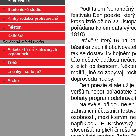
Publicistika
Podtitulem Nekonečný kr
Studentské studie
festivalu Den poezie, který
Knihy redakcí prolistované
krasojízdě až do 22. listop
pořádána kolem data výroč
Fejeton
1810).
Kolbiště
Právě v úterý 16. 11. 
- Současná mladá tvorba
básníka zaplnil obdivovateli
Anketa - První kniha mých
tak se dostavili v hojném po
vzpomínek
této deštivé události neúčas
Tiráž
s jejich oblíbencem. Někt
Litenky - co to je?
malíři, jiné se zabývají rec
doprovodu hudby.
Archiv
Den poezie si ale užij
veršům,neboť pořadatelé př
bohatý program odehrávají
Na své si přijdou nejen d
zahraniční účastníci fest
osobností, mezi kterými ne
například J. H. Krchovský ne
slovenští, angličtí či ruští