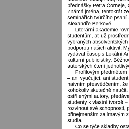
přednášky Petra Čorneje, 
Známá jména, tentokrát ze
seminářích tvůrčího psaní –
Alexandře Berkové.
Literární akademie rov
studentům, ať už prostředn
vybraných absolventských 
podporou našich aktivit. M
vydávat časopis Lokální An
kulturní publicistiky. Běžn
autorských čtení jednotliv
Profilovým předmětem L
– ani vyučující, ani studen
naivním přesvědčením, že
kohokoliv skutečně naučit.
ostřílenými autory, předáva
studenty k vlastní tvorbě –
rozvinout své schopnosti, 
přinejmenším zajímavým z
studia.
Co se týče skladby ost