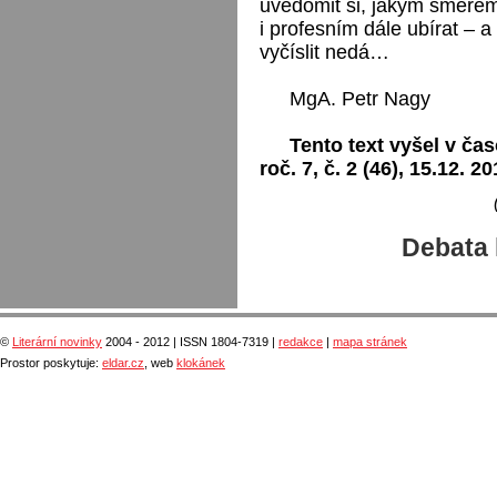
uvědomit si, jakým směrem
i profesním dále ubírat – 
vyčíslit nedá…
MgA. Petr Nagy
Tento text vyšel v čas
roč. 7, č. 2 (46), 15.12. 20
Debata 
©
Literární novinky
2004 - 2012 | ISSN 1804-7319 |
redakce
|
mapa stránek
Prostor poskytuje:
eldar.cz
, web
klokánek