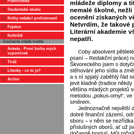
Publicistika
mládeže diplomy a ti
nemalé školné, nežli
Studentské studie
ocenění získaných v
Knihy redakcí prolistované
Netvrdím, že takové 
Fejeton
Literární akademie 
Kolbiště
nepatří.
- Současná mladá tvorba
Anketa - První kniha mých
Coby absolvent pětilet
vzpomínek
psaní – Redakční práce) 
Tiráž
Škvoreckého jsem s dotyč
stěhování jeho sídla a změ
Litenky - co to je?
a s ní spjatý zaběhlý řád 
Archiv
jevit kladně (tradice někdy
většina mladých projektů se
metodou „pokus-omyl“, ve 
směrem.
Jednoznačně největší de
dobré finanční zázemí, odr
sboru – v něm se nezřídka
příslušných oborů, ať už j
dočasně hostují. Můj ročn