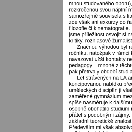
mnou studovaného oboru), 
rozkročenou svou náplní me
samozřejmě souvisela s li
zde však ani exkurzy do řad
filozofie či kinematografie
jsme příležitost osvojit si
kritiky, rozhlasové žurnali
Značnou výhodou byl re
ročníku, natožpak v rámci 
navazovat užší kontakty ne
pedagogy – mnohé z těchto 
pak přetrvaly období studia
Let strávených na LA ani
koncipovanou nabídku před
uměleckých disciplín ji vš
zaměřené gymnázium mezi 
spíše nasměruje k dalšímu
osobně obohatilo studium 
přátel s podobnými zájmy,
základní teoretické znalost
Především mi však absolv