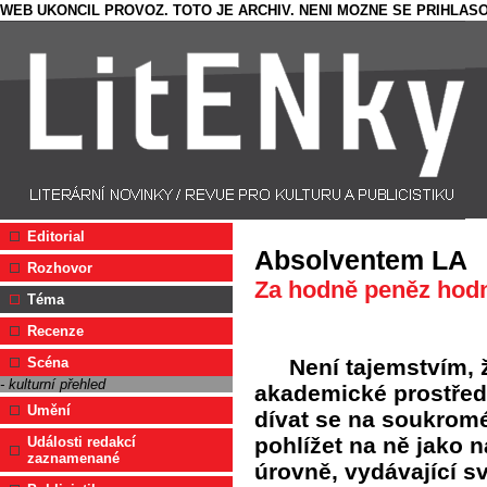
WEB UKONCIL PROVOZ. TOTO JE ARCHIV. NENI MOZNE SE PRIHLASO
Editorial
Absolventem LA
Rozhovor
Za hodně peněz ho
Téma
Recenze
Není tajemstvím, 
Scéna
- kulturní přehled
akademické prostřed
Umění
dívat se na soukrom
pohlížet na ně jako n
Události redakcí
zaznamenané
úrovně, vydávající s