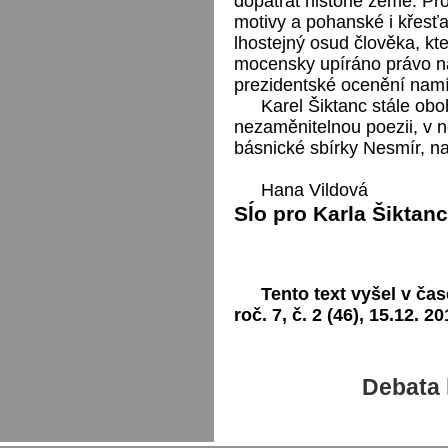
dopátrat historie země. Pr
motivy a pohanské i křesť
lhostejný osud člověka, kte
mocensky upíráno právo na
prezidentské ocenění namí
Karel Šiktanc stále obo
nezaměnitelnou poezii, v n
básnické sbírky Nesmír, n
Hana Vildová
Sĺo pro Karla Šiktan
Tento text vyšel v čas
roč. 7, č. 2 (46), 15.12. 20
Debata 