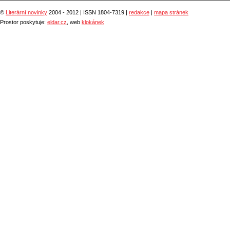
©
Literární novinky
2004 - 2012 | ISSN 1804-7319 |
redakce
|
mapa stránek
Prostor poskytuje:
eldar.cz
, web
klokánek