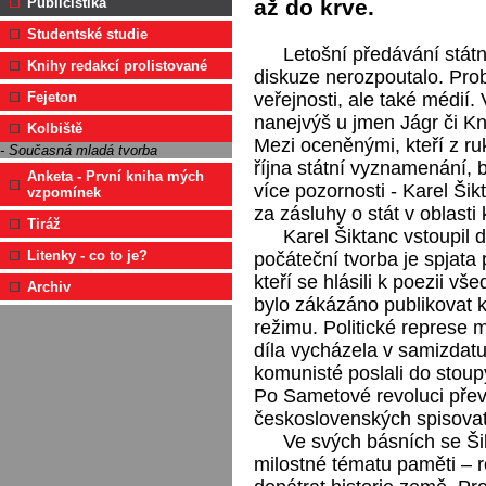
Publicistika
až do krve.
Studentské studie
Letošní předávání stá
Knihy redakcí prolistované
diskuze nerozpoutalo. Prob
Fejeton
veřejnosti, ale také médií.
nanejvýš u jmen Jágr či Kn
Kolbiště
Mezi oceněnými, kteří z ru
- Současná mladá tvorba
října státní vyznamenání, b
Anketa - První kniha mých
více pozornosti - Karel Ši
vzpomínek
za zásluhy o stát v oblasti
Tiráž
Karel Šiktanc vstoupil 
Litenky - co to je?
počáteční tvorba je spjata
kteří se hlásili k poezii 
Archiv
bylo zákázáno publikovat 
režimu. Politické represe m
díla vycházela v samizdatu
komunisté poslali do stoupy
Po Sametové revoluci přev
československých spisovat
Ve svých básních se Ši
milostné tématu paměti – r