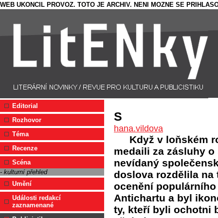
WEB UKONCIL PROVOZ. TOTO JE ARCHIV. NENI MOZNE SE PRIHLASO
Editorial
S
Rozhovor
hana.vildova
Téma
Když v loňském r
Recenze
medaili za zásluhy o 
nevídaný společensk
Scéna
- kulturní přehled
doslova rozdělila na t
Umění
ocenění populárního
Antichartu a byl ikon
Události redakcí
zaznamenané
ty, kteří byli ochotn