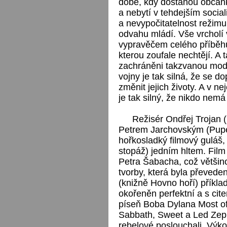
době, kdy dostanou občanku
a nebytí v tehdejším sociali
a nevypočitatelnost režimu
odvahu mládí. Vše vrcholí v
vypravěčem celého příběhu
kterou zoufale nechtějí. A t
zachráněni takzvanou modr
vojny je tak silná, že se d
změnit jejich životy. A v n
je tak silný, že nikdo nemá
Režisér Ondřej Trojan (
Petrem Jarchovským (Pupen
hořkosladký filmový guláš,
stopáž) jedním hltem. Film
Petra Šabacha, což většin
tvorby, která byla převeden
(knižně Hovno hoří) příkl
okořeněn perfektní a s ci
píseň Boba Dylana Most of
Sabbath, Sweet a Led Zepp
rebelové poslouchali. Výko