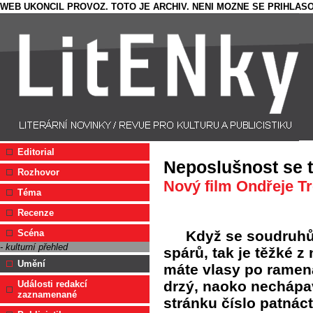
WEB UKONCIL PROVOZ. TOTO JE ARCHIV. NENI MOZNE SE PRIHLASO
Editorial
Neposlušnost se t
Rozhovor
Nový film Ondřeje Tro
Téma
Recenze
Když se soudruhů
Scéna
- kulturní přehled
spárů, tak je těžké z
Umění
máte vlasy po ramen
drzý, naoko nechápa
Události redakcí
zaznamenané
stránku číslo patnác