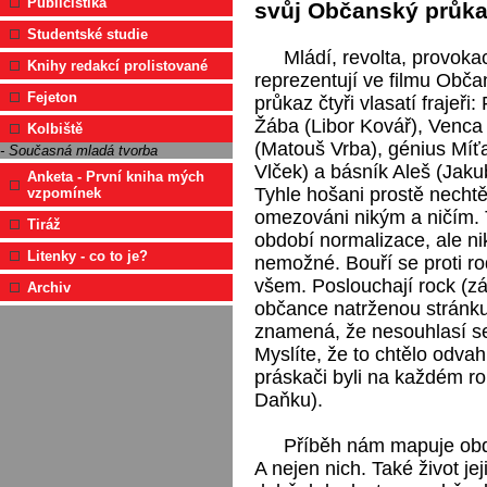
Publicistika
svůj Občanský průka
Studentské studie
Mládí, revolta, provoka
Knihy redakcí prolistované
reprezentují ve filmu Obč
Fejeton
průkaz čtyři vlasatí frajeři: 
Žába (Libor Kovář), Venca
Kolbiště
(Matouš Vrba), génius Míť
- Současná mladá tvorba
Vlček) a básník Aleš (Jaku
Anketa - První kniha mých
Tyhle hošani prostě nechtěj
vzpomínek
omezováni nikým a ničím. 
Tiráž
období normalizace, ale nik
Litenky - co to je?
nemožné. Bouří se proti rod
všem. Poslouchají rock (záp
Archiv
občance natrženou stránku 
znamená, že nesouhlasí se 
Myslíte, že to chtělo odva
práskači byli na každém ro
Daňku).
Příběh nám mapuje obdo
A nejen nich. Také život jej