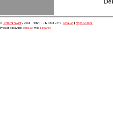
Deb
©
Literární novinky
2004 - 2012 | ISSN 1804-7319 |
redakce
|
mapa stránek
Prostor poskytuje:
eldar.cz
, web
klokánek