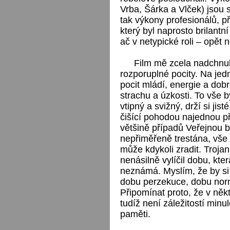
Vrba, Šárka a Vlček) jsou 
tak výkony profesionálů, p
který byl naprosto brilantn
ač v netypické roli – opět 
Film mě zcela nadchnul
rozporuplné pocity. Na jed
pocit mládí, energie a dob
strachu a úzkosti. To vše b
vtipný a svižný, drží si ji
čišící pohodou najednou př
většině případů Veřejnou 
nepřiměřeně trestána, vše
může kdykoli zradit. Troja
nenásilně vylíčil dobu, kte
neznámá. Myslím, že by si 
dobu perzekuce, dobu norm
Připomínat proto, že v něk
tudíž není záležitostí minu
paměti.