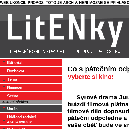
WEB UKONCIL PROVOZ. TOTO JE ARCHIV. NENI MOZNE SE PRIHLASO
Editorial
Co s pátečním o
Rozhovor
Vyberte si kino!
Téma
Recenze
Syrové drama Ju
Scéna
- kulturní přehled
brázdí filmová plátna
Umění
filmové dílo doposud 
páteční odpoledne a v
Události redakcí
zaznamenané
vaše oběť bude ve sr