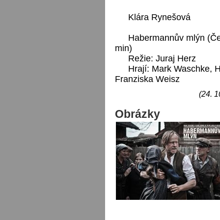
Klára Rynešová
Habermannův mlýn (Če
min)
Režie: Juraj Herz
Hrají: Mark Waschke, 
Franziska Weisz
(24. 1
Obrázky