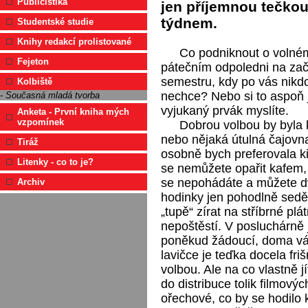
Publicistika
jen příjemnou tečko
týdnem.
Studentské studie
Knihy redakcí prolistované
Co podniknout o volné
Fejeton
pátečním odpoledni na za
semestru, kdy po vás nikdo
Kolbiště
nechce? Nebo si to aspoň 
- Současná mladá tvorba
vyjukaný prvák myslíte.
Anketa - První kniha mých
vzpomínek
Dobrou volbou by byla
nebo nějaká útulná čajovna
Tiráž
osobně bych preferovala ki
Litenky - co to je?
se nemůžete opařit kafem,
se nepohádáte a můžete 
Archiv
hodinky jen pohodlně sedě
„tupě“ zírat na stříbrné pl
nepoštěstí. V posluchárně 
poněkud žádoucí, doma vás
lavičce je teďka docela friš
volbou. Ale na co vlastně 
do distribuce tolik filmový
ořechové, co by se hodil