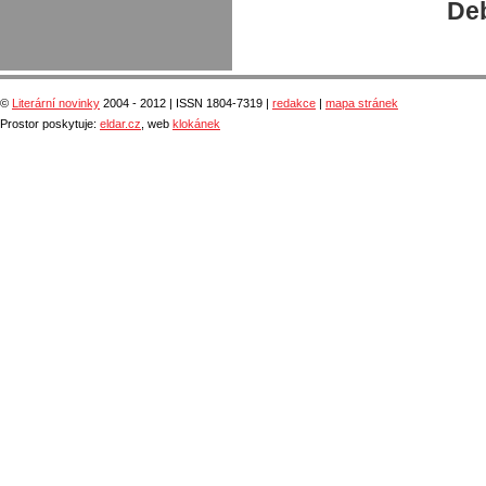
Deb
©
Literární novinky
2004 - 2012 | ISSN 1804-7319 |
redakce
|
mapa stránek
Prostor poskytuje:
eldar.cz
, web
klokánek