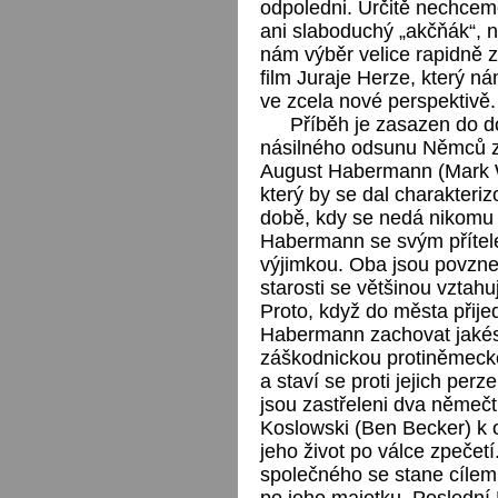
odpoledni. Určitě nechcem
ani slaboduchý „akčňák“, n
nám výběr velice rapidně 
film Juraje Herze, který n
ve zcela nové perspektivě.
Příběh je zasazen do d
násilného odsunu Němců z
August Habermann (Mark Wa
který by se dal charakteriz
době, kdy se nedá nikomu 
Habermann se svým přítel
výjimkou. Oba jsou povznes
starosti se většinou vzta
Proto, když do města přije
Habermann zachovat jakési
záškodnickou protiněmeck
a staví se proti jejich perz
jsou zastřeleni dva němečt
Koslowski (Ben Becker) k o
jeho život po válce zpečet
společného se stane cílem
po jeho majetku. Posledn