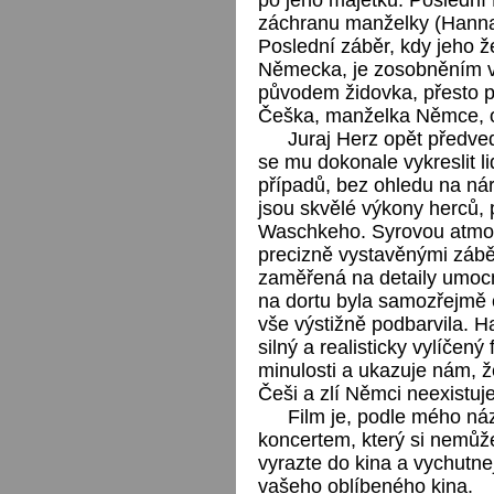
záchranu manželky (Hanna
Poslední záběr, kdy jeho že
Německa, je zosobněním v
původem židovka, přesto p
Češka, manželka Němce, o
Juraj Herz opět předved
se mu dokonale vykreslit li
případů, bez ohledu na n
jsou skvělé výkony herců,
Waschkeho. Syrovou atmosf
precizně vystavěnými zábě
zaměřená na detaily umocn
na dortu byla samozřejmě ci
vše výstižně podbarvila. 
silný a realisticky vylíčený
minulosti a ukazuje nám, že
Češi a zlí Němci neexistuje. 
Film je, podle mého ná
koncertem, který si nemůžet
vyrazte do kina a vychutnej
vašeho oblíbeného kina.