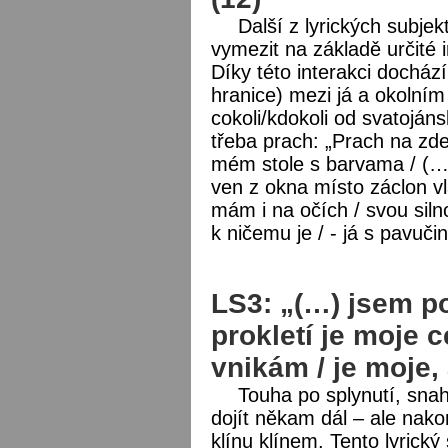
Další z lyrických subje
vymezit na základě určité 
Díky této interakci dochází
hranice) mezi já a okoln
cokoli/kdokoli od svatoján
třeba prach: „Prach na zde
mém stole s barvama / (…) 
ven z okna místo záclon vla
mám i na očích / svou silno
k ničemu je / - já s pavuč
LS3: „(…) jsem po
prokletí je moje 
vnikám / je moje,
Touha po splynutí, snah
dojít někam dál – ale nako
klínu klínem. Tento lyrický