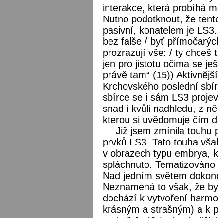
interakce, která probíhá 
Nutno podotknout, že tento
pasivní, konatelem je LS3
bez falše / byť přímočarýc
prozrazují vše: / ty chceš
jen pro jistotu očima se je
právě tam“ (15)) Aktivnější
Krchovského poslední sbí
sbírce se i sám LS3 projevu
snad i kvůli nadhledu, z n
kterou si uvědomuje čím dál
Již jsem zmínila touhu p
prvků LS3. Tato touha však
v obrazech typu embrya, k
spláchnuto. Tematizováno j
Nad jedním světem dokonce
Neznamená to však, že by 
dochází k vytvoření harmo
krásným a strašným) a k při