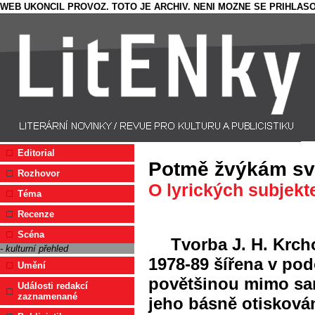
WEB UKONCIL PROVOZ. TOTO JE ARCHIV. NENI MOZNE SE PRIHLASO
Editorial
Potmě žvýkám sv
Rozhovor
O lyrických subjekt
Téma
Recenze
Scéna
Tvorba J. H. Krch
- kulturní přehled
1978-89 šířena v pod
Umění
povětšinou mimo sam
Události redakcí
zaznamenané
jeho básně otisková