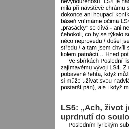
nevybouřeností. LS4 je ná
milá při návštěvě chrámu s
dokonce ani houpací koník
báseň vnímáme očima LS4 
„prasácky“ se dívá - ani n
čehokoli, co by se týkalo s
něco neprovedu / došel js
středu / a tam jsem chvíli 
kolem patnácti… Hned pot
Ve sbírkách Poslední l
zajímavému vývoji LS4. Z n
pobaveně řehtá, když může
si může užívat svou nadvl
postarší pán), ale i když 
LS5: „Ach, život j
uprdnutí do soulo
Posledním lyrickým sub