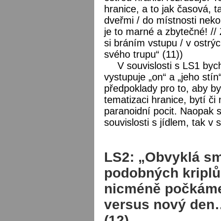
hranice, a to jak časová,
dveřmi / do místnosti nekon
je to marné a zbytečné! // 
si bráním vstupu / v ostr
svého trupu“ (11))
V souvislosti s LS1 byc
vystupuje „on“ a „jeho stín
předpoklady pro to, aby by
tematizaci hranice, bytí či
paranoidní pocit. Naopak s
souvislosti s jídlem, tak v
LS2: „Obvyklá smě
podobných kriplů
nicméně počkáme,
versus nový den
(12)