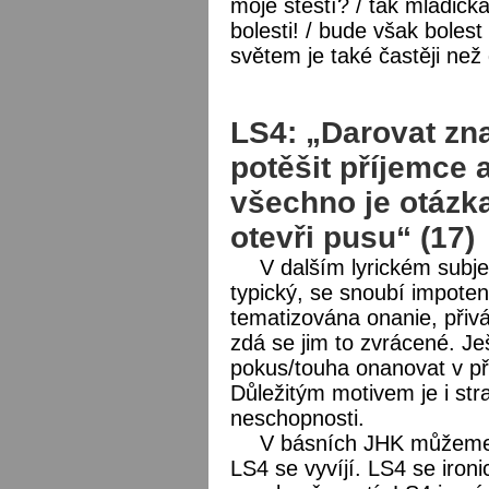
moje štěstí? / tak mladičk
bolesti! / bude však boles
světem je také častěji než
LS4: „Darovat zn
potěšit příjemce 
všechno je otázka
otevři pusu“ (17)
V dalším lyrickém subje
typický, se snoubí impoten
tematizována onanie, přivá
zdá se jim to zvrácené. J
pokus/touha onanovat v pří
Důležitým motivem je i str
neschopnosti.
V básních JHK můžeme n
LS4 se vyvíjí. LS4 se iron