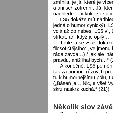
zmínila, je já, které je ví
a ani schizofrenní. Já, kt
nadhledu – ačkoli i zde d
LS5 dokáže mít nadhled 
jedná o humor cynický). L
volá až do nebes. LS5 ví
strkat, ani když je opilý…
Tohle já se však dokáže
filosofičtějšího: „Ve jménu 
ráda zavdá…) / jak ale lhát
pravdu, aniž lhal bych…“ (
A konečně, LS5 poměrně
tak za pomoci různých pro
tu k humornějšímu pólu, t
(„Báseň je… Nic, a vše! V
skrz naskrz kuchá.“ (21))
Několik slov záv