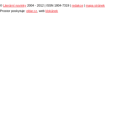
©
Literární novinky
2004 - 2012 | ISSN 1804-7319 |
redakce
|
mapa stránek
Prostor poskytuje:
eldar.cz
, web
klokánek