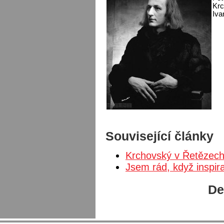
Krc
Iva
Související články
Krchovský v Řetězec
Jsem rád, když inspir
De