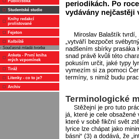
Publicistika
periodikách. Po roc
Studentské studie
vydávány nejčastěji 
Knihy redakcí
prolistované
Fejeton
Miroslav Balaštík tvrdí,
„vytváří bezpočet svébytný
Kolbiště
nadšením sbírky prasáka K
- Současná mladá tvorba
snad právě kvůli této chara
Anketa - První kniha
mých vzpomínek
pokusím určit, jaké typy ly
Tiráž
vymezím si za pomoci Červ
termíny, s nimiž budu prac
Litenky - co to je?
Archiv
Terminologické 
Stěžejní je pro tuto p
já, které je cele obsažené 
které v sobě fikční svět zt
lyrice lze chápat jako min
básni“ (3) a dodává, že „i