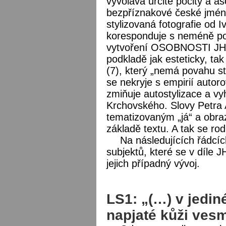
vyvolává určité pocity a a
bezpříznakové české jméno
stylizovaná fotografie od I
koresponduje s neméně p
vytvoření OSOBNOSTI JHK, 
podkladě jak esteticky, ta
(7), který „nemá povahu st
se nekryje s empirií autoro
zmiňuje autostylizace a vy
Krchovského. Slovy Petra 
tematizovaným „já“ a obraz
základě textu. A tak se rod
Na následujících řádcíc
subjektů, které se v díle J
jejich případný vývoj.
LS1: „(…) v jedin
napjaté kůži vesm