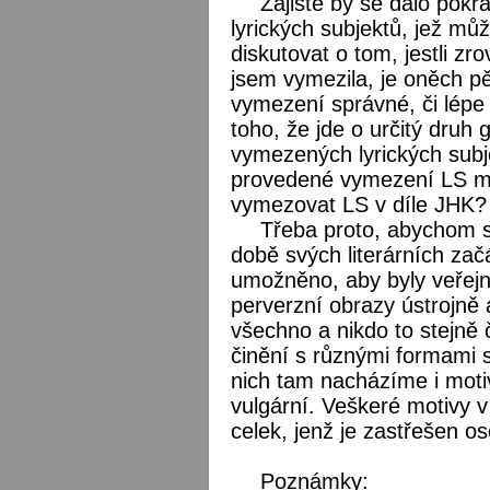
Zajisté by se dalo pok
lyrických subjektů, jež mů
diskutovat o tom, jestli zr
jsem vymezila, je oněch pět
vymezení správné, či lép
toho, že jde o určitý druh
vymezených lyrických subje
provedené vymezení LS mi 
vymezovat LS v díle JHK?
Třeba proto, abychom si
době svých literárních zač
umožněno, aby byly veřejn
perverzní obrazy ústrojně a
všechno a nikdo to stejně
činění s různými formami s
nich tam nacházíme i moti
vulgární. Veškeré motivy v
celek, jenž je zastřešen o
Poznámky: