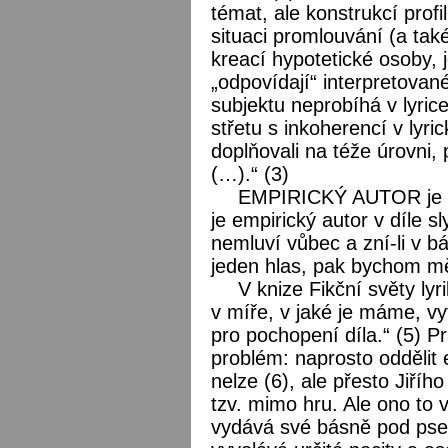
témat, ale konstrukcí prof
situaci promlouvání (a také
kreací hypotetické osoby, j
„odpovídají“ interpretovan
subjektu neprobíhá v lyric
střetu s inkoherencí v lyr
doplňovali na téže úrovni,
(…).“ (3)
EMPIRICKÝ AUTOR je ted
je empirický autor v díle s
nemluví vůbec a zní-li v b
jeden hlas, pak bychom měl
V knize Fikční světy lyr
v míře, v jaké je máme, vy
pro pochopení díla.“ (5) P
problém: naprosto oddělit 
nelze (6), ale přesto Jiří
tzv. mimo hru. Ale ono to 
vydává své básně pod pse