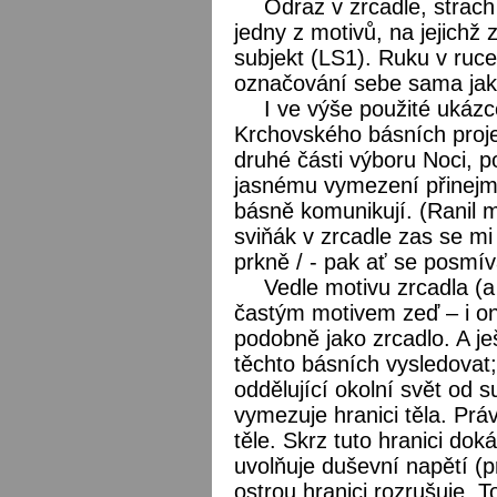
Odraz v zrcadle, strach 
jedny z motivů, na jejichž
subjekt (LS1). Ruku v ruce 
označování sebe sama jak
I ve výše použité ukázce
Krchovského básních projev
druhé části výboru Noci, p
jasnému vymezení přinejme
básně komunikují. (Ranil mn
sviňák v zrcadle zas se mi
prkně / - pak ať se posmívá
Vedle motivu zrcadla (a 
častým motivem zeď – i on
podobně jako zrcadlo. A j
těchto básních vysledovat;
oddělující okolní svět od 
vymezuje hranici těla. Práv
těle. Skrz tuto hranici dok
uvolňuje duševní napětí (pr
ostrou hranici rozrušuje. T