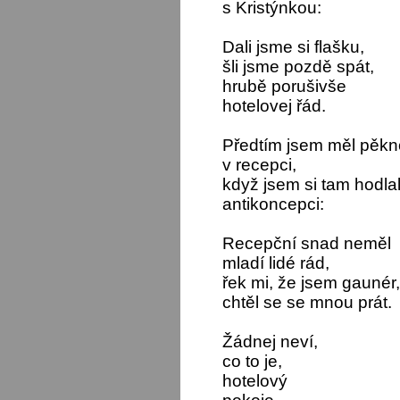
s Kristýnkou:
Dali jsme si flašku,
šli jsme pozdě spát,
hrubě porušivše
hotelovej řád.
Předtím jsem měl pěk
v recepci,
když jsem si tam hodlal
antikoncepci:
Recepční snad neměl
mladí lidé rád,
řek mi, že jsem gaunér,
chtěl se se mnou prát.
Žádnej neví,
co to je,
hotelový