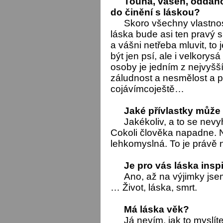
Touha, vášeň, oddanos
do činění s láskou?
Skoro všechny vlastnos
láska bude asi ten pravý s
a vášni netřeba mluvit, t
být jen psí, ale i velkorys
osoby je jedním z nejvyšší
záludnost a nesmělost a p
cojávímcoještě…
Jaké přívlastky může 
Jakékoliv, a to se nev
Cokoli člověka napadne. 
lehkomyslná. To je právě 
Je pro vás láska insp
Ano, až na výjimky jse
… Život, láska, smrt.
Má láska věk?
Já nevím, jak to myslít