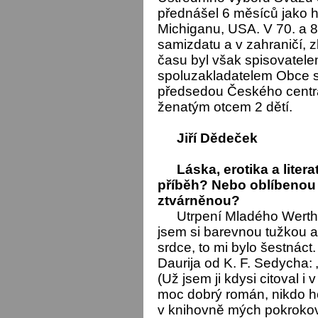
přednášel 6 měsíců jako ho
Michiganu, USA. V 70. a 8
samizdatu a v zahraničí, z
času byl však spisovatele
spoluzakladatelem Obce s
předsedou Českého centr
ženatým otcem 2 dětí.
Jiří Dědeček
Láska, erotika a liter
příběh? Nebo oblíbenou e
ztvárněnou?
Utrpení Mladého Werthe
jsem si barevnou tužkou a
srdce, to mi bylo šestnáct
Daurija od K. F. Sedycha
(Už jsem ji kdysi citoval i
moc dobrý román, nikdo h
v knihovně mých pokrokový