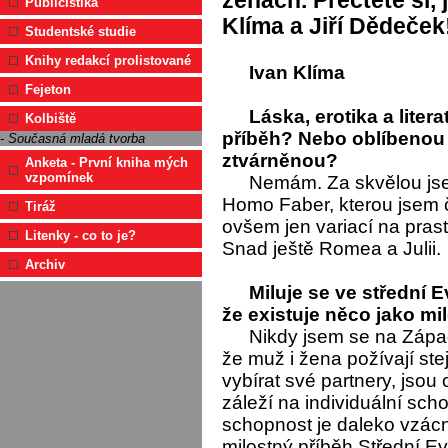
ženách. Přečtěte si, 
Publicistika
Klíma a Jiří Dědeček
Studentské studie
Knihy redakcí prolistované
Ivan Klíma
Fejeton
Láska, erotika a liter
Kolbiště
příběh? Nebo oblíbenou e
- Současná mladá tvorba
ztvárněnou?
Anketa - První kniha mých
vzpomínek
Nemám. Za skvělou js
Homo Faber, kterou jsem č
Tiráž
ovšem jen variací na pras
Litenky - co to je?
Snad ještě Romea a Julii.
Archiv
Miluje se ve střední 
že existuje něco jako mi
Nikdy jsem se na Západ
že muž i žena požívají st
vybírat své partnery, jso
záleží na individuální scho
schopnost je daleko vzácn
milostný příběh Střední E