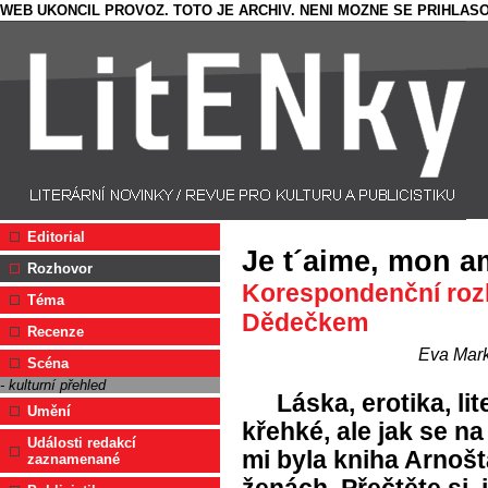
WEB UKONCIL PROVOZ. TOTO JE ARCHIV. NENI MOZNE SE PRIHLASO
Editorial
Je t´aime, mon 
Rozhovor
Korespondenční rozh
Téma
Dědečkem
Recenze
Eva Mar
Scéna
- kulturní přehled
Láska, erotika, lit
Umění
křehké, ale jak se na
Události redakcí
mi byla kniha Arnošt
zaznamenané