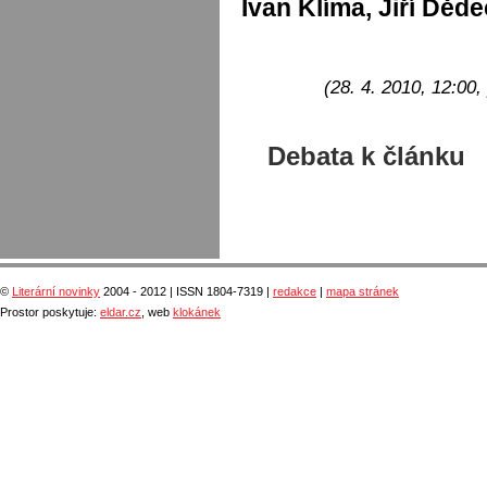
Ivan Klíma, Jiří Děd
(28. 4. 2010, 12:00, 
Debata k článku
©
Literární novinky
2004 - 2012 | ISSN 1804-7319 |
redakce
|
mapa stránek
Prostor poskytuje:
eldar.cz
, web
klokánek