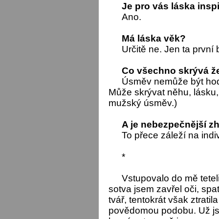
Je pro vás láska insp
Ano.
Má láska věk?
Určitě ne. Jen ta první 
Co všechno skrývá 
Úsměv nemůže být hodn
Může skrývat něhu, lásku, 
mužský úsměv.)
A je nebezpečnější 
To přece záleží na indiv
*
Vstupovalo do mě tetel
sotva jsem zavřel oči, sp
tvář, tentokrát však ztrat
povědomou podobu. Už js