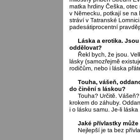
matka hrdiny Češka, otec
v Německu, potkají se na 
stráví v Tatranské Lomnici
padesátiprocentní pravdě
Láska a erotika. Jsou
oddělovat?
Řekl bych, že jsou. Velk
lásky (samozřejmě existuj
rodičům, nebo i láska přát
Touha, vášeň, oddanos
do činění s láskou?
Touha? Určitě. Vášeň? 
krokem do záhuby. Oddano
i o lásku samu. Je-li láska
Jaké přívlastky může 
Nejlepší je ta bez přívl