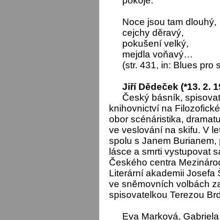
pokoje.
Noce jsou tam dlouhý,
cejchy děravý,
pokušení velký,
mejdla voňavý…
(str. 431, in: Blues pro 
Jiří Dědeček (*13. 2. 
Český básník, spisovate
knihovnictví na Filozofick
obor scénáristika, dramatu
ve veslování na skifu. V l
spolu s Janem Burianem, 
lásce a smrti vystupovat 
Českého centra Mezinárod
Literární akademii Josefa
ve sněmovních volbách za
spisovatelkou Terezou Br
Eva Marková, Gabriel