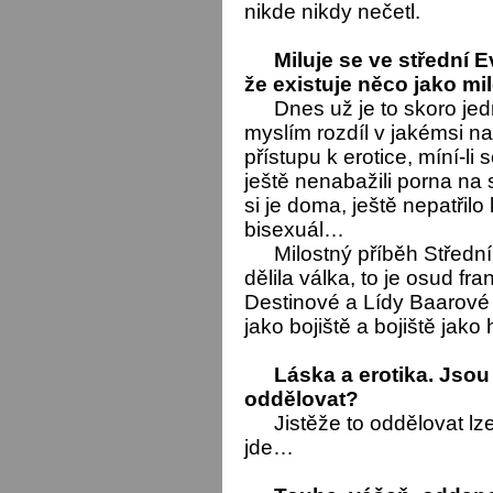
nikde nikdy nečetl.
Miluje se ve střední 
že existuje něco jako mi
Dnes už je to skoro jedn
myslím rozdíl v jakémsi n
přístupu k erotice, míní-li
ještě nenabažili porna na 
si je doma, ještě nepatřil
bisexuál…
Milostný příběh Střední
dělila válka, to je osud f
Destinové a Lídy Baarové 
jako bojiště a bojiště jako
Láska a erotika. Jsou
oddělovat?
Jistěže to oddělovat lze
jde…