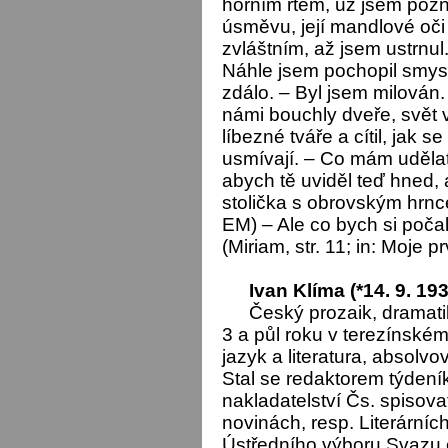
horním rtem, už jsem poz
úsměvu, její mandlové oči
zvláštním, až jsem ustrnul.
Náhle jsem pochopil smysl
zdálo. – Byl jsem milován.
námi bouchly dveře, svět 
líbezné tváře a cítil, jak s
usmívají. – Co mám udělat,
abych tě uviděl teď hned, 
stolička s obrovským hrnc
EM) – Ale co bych si poča
(Miriam, str. 11; in: Moje 
Ivan Klíma (*14. 9. 19
Český prozaik, dramatik
3 a půl roku v terezínské
jazyk a literatura, absolv
Stal se redaktorem týdení
nakladatelství Čs. spisovat
novinách, resp. Literárních
Ústředního výboru Svazu 