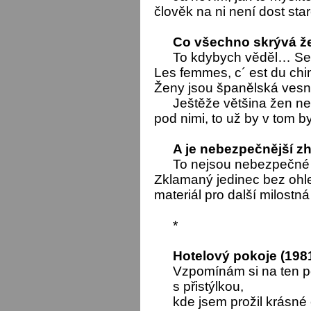
člověk na ni není dost star
Co všechno skrývá 
To kdybych věděl… Ser
Les femmes, c´ est du ch
Ženy jsou španělská vesn
Ještěže většina žen n
pod nimi, to už by v tom by
A je nebezpečnější 
To nejsou nebezpečné by
Zklamaný jedinec bez ohle
materiál pro další milost
*
Hotelový pokoje (198
Vzpomínám si na ten p
s přistýlkou,
kde jsem prožil krásné 