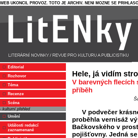
WEB UKONCIL PROVOZ. TOTO JE ARCHIV. NENI MOZNE SE PRIHLASO
Editorial
Hele, já vidím str
Rozhovor
V barevných flecích 
Téma
příběh
Recenze
Š
Scéna
- kulturní přehled
V podvečer krásné
Umění
proběhla vernisáž v
Události redakcí
Bačkovského v prost
zaznamenané
pojišťovny. Jedná se