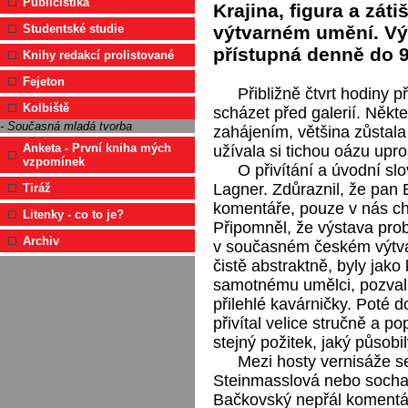
Publicistika
Krajina, figura a zá
výtvarném umění. Vý
Studentské studie
přístupná denně do 9
Knihy redakcí prolistované
Fejeton
Přibližně čtvrt hodiny 
Kolbiště
scházet před galerií. Někte
- Současná mladá tvorba
zahájením, většina zůstala
Anketa - První kniha mých
užívala si tichou oázu upro
vzpomínek
O přivítání a úvodní sl
Lagner. Zdůraznil, že pan
Tiráž
komentáře, pouze v nás ch
Litenky - co to je?
Připomněl, že výstava probí
Archiv
v současném českém výtva
čistě abstraktně, byly jako
samotnému umělci, pozval 
přilehlé kavárničky. Poté 
přivítal velice stručně a 
stejný požitek, jaký působil
Mezi hosty vernisáže s
Steinmasslová nebo socha
Bačkovský nepřál komentá