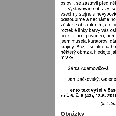
oslovil, se zastavil před n
Vystavované obrazy jsou
všechny stejné a nevypovíd
odstoupíme a necháme ho 
zůstane abstraktním, ale t
rozteklé linky barvy vás o
prožila jarní povodeň, pře
jsem musela kurátorovi dát
krajiny. Běžte si také na 
některý obraz a hledejte ja
mraky!
Šárka Adamovičová
Jan Bačkovský, Galerie
Tento text vyšel v čas
roč. 6, č. 5 (43), 13.5. 201
(9. 4. 2
Obrázky