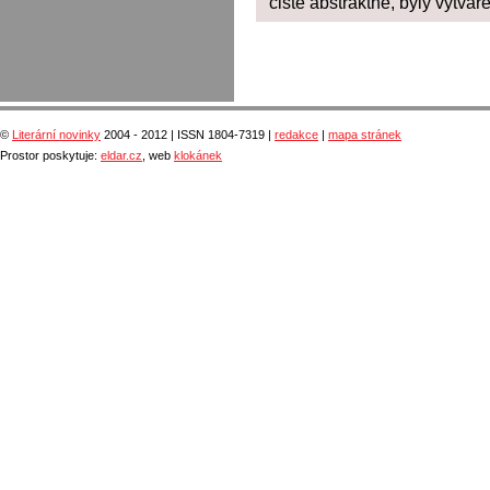
čistě abstraktně, byly vytvář
©
Literární novinky
2004 - 2012 | ISSN 1804-7319 |
redakce
|
mapa stránek
Prostor poskytuje:
eldar.cz
, web
klokánek