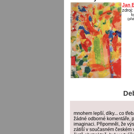
Jan 
zdroj:
f
(při
Deb
mnohem lepší, díky... co tře
žádné odborné komentáře, p
imaginaci. Připomněl, že výs
zátiší v současném českém v