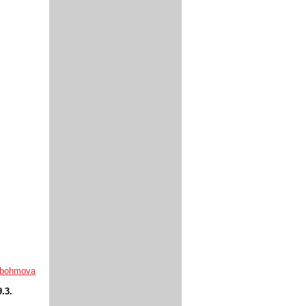
.bohmova
9.3.