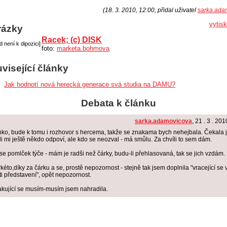
(18. 3. 2010, 12:00, přidal uživatel
sarka.ada
vytis
rázky
Racek; (c) DISK
d není k dipozici]
foto:
marketa.bohmova
visející články
Jak hodnotí nová herecká generace svá studia na DAMU?
Debata k článku
sarka.adamovicova
, 21 . 3 . 20
ko, bude k tomu i rozhovor s hercema, takže se znakama bych nehejbala. Čekala 
tli mi ještě někdo odpoví, ale kdo se neozval - má smůlu. Za chvíli to sem dám.
se pomlček týče - mám je radši než čárky, budu-li přehlasovaná, tak se jich vzdám.
kéto,díky za čárku a se, prostě nepozornost - stejně tak jsem doplnila "vracející se 
ti představení", opět nepozornost.
kující se musím-musím jsem nahradila.