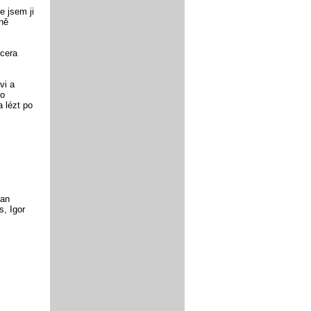
e jsem ji
dně
dcera
vi a
to
 lézt po
van
, Igor