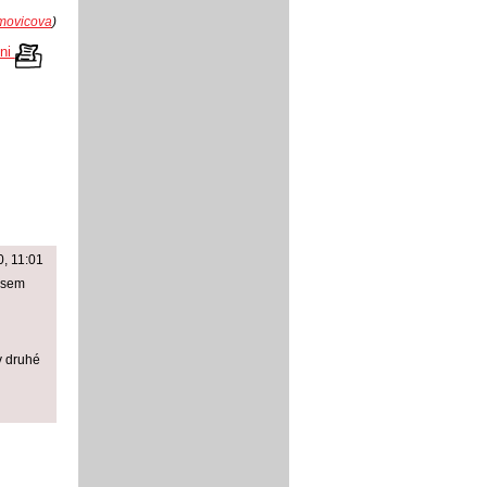
movicova
)
kni
10, 11:01
jsem
v druhé