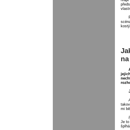
předs
vlast
scéna
kostý
Ja
na
jejic
necht
rozh
takov
mi bě
Je to
šplhá