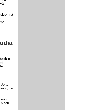
ává
, skromná
ím
épe.
tudia
tázek o
imi
lé
 Je to
řesto, že
 zvykli…
 píseň –