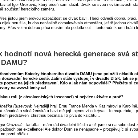
tavitel Igor Orozovič, který píseň sám složil. Divák se svou nevšímavostí st
ně součástí hereckého záměru.
Přes jistou premiérovou rozpačitost se divák bavil. Herci odvedli dobrou práci
 nijak nerušila, hudba nenásilně domalovávala atmosféru, ještě jednou chvál
my. Přes velmi dobrou práci musím ale podotknout – tento ročník umí hrát i l
k hodnotí nová herecká generace svá s
 DAMU?
Absolventům Katedry činoherního divadla DAMU jsme položili několik o
h dosavadní herecké cestě. Zatím stále vystupují v divadle DISK, tak se j
e pozvat na jejich představení. Kdo a jak nám odpověděl? Přečtěte si ce
ovory na www.litenky.cz!
Jakou roli (z absolventských inscenací) si nejvíce užíváte a proč?
Anežka Rusevová
: Nejraději hraji Ernu France Merkla v Kazimírovi a Karolíně.
á záhadná a silná ženská a baví mě její tajemství odkrývat. To hraju ráda, i p
hem představeni chrstnou bezmála litr piva do ksichtu...
Igor Orozovič
: Tartuffa – mám rád divadelní líčidla a už jsme si na sebe dost
 padouch par excellence! Ale doktor Dorn se nenápadně – prozpěvujíc si svou
 na první příčku.