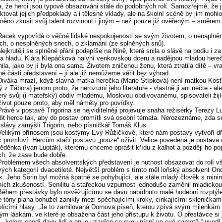
, že herci jsou typově obsazováni stále do podobných rolí. Samozřejmě, že j
ktovat jejich předpoklady a i tělesné vklady, ale na školní scéně by jim mohlo
ěno zkusit svůj talent rozvinout i jiným – než pouze již ověřeným – směrem
Racek vypovídá o věčné lidské nespokojenosti se svým životem, o nenaplně
ch, o nesplněných snech, o zklamání (ze splněných snů).
Nejkrutěji se splněné přání podepíše na Nině, která snila o slávě na podiu i z
a hladu. Klára Klepáčková naivní venkovskou dceru a nadějnou mladou here
nila, jako by jí byla ona sama. Životem zničenou ženu, která ztratila dítě – vr
hé části představení – jí ale již nemůžeme věřit bez výhrad.
Diváka mrazí, když slavná matka-herečka (Marie Štípková) není matkou Kosťo
 z Tábora) jenom proto, že nerozumí jeho literatuře - vlastně ji ani nečte - al
rý svůj (i mateřský) obdiv mladému, Moskvou obdivovanému, spisovateli žij
život pouze proto, aby měl náměty pro povídky.
Právě v postavě Trigorina se nejviditelněji projevuje snaha režisérky Terezy 
it herce tak, aby do postav promítli svá osobní témata. Nerozeznáme, zda s
 slávy zamýšlí Trigorin, nebo písničkář Tomáš Klus.
Velikým přínosem jsou kostýmy Evy Růžičkové, které nám postavy vytvoří dř
 promluví. Hercům stačí postavu „pouze“ oživit. Velice povedená je postava 
děnka (Ivan Lupták), kterému chceme oprášit křídu z kalhot a později ho po
h, že zase bude dobře.
Problémem všech absolventských představení je nutnost obsazovat do rolí v
ých kategorií dvacetileté. Největší problém s tímto měl loňský absolvent Ond
. Jeho Sorin byl možná špatně se pohybující, ale stále mladý člověk s min
ních zkušeností. Senilitu a stařeckou vzpurnost jednoduše zaměnil mladickou 
Během přestávky bylo osvěžujícímu se davu nabídnuto malé hudební rozptýle
é tóny piana bohužel zanikly mezi spěchajícími kroky, cinkajícími skleničkam
lícími hlasy. „Je to zamilovaná Dornova píseň, kterou zpívá svým milenkám
ým láskám, ve které je obsažena část jeho přístupu k životu. O přestávce si 
 – kolem chodí davy lidí a on je uzavřen se svou písní ve své samotě,“ uvedl