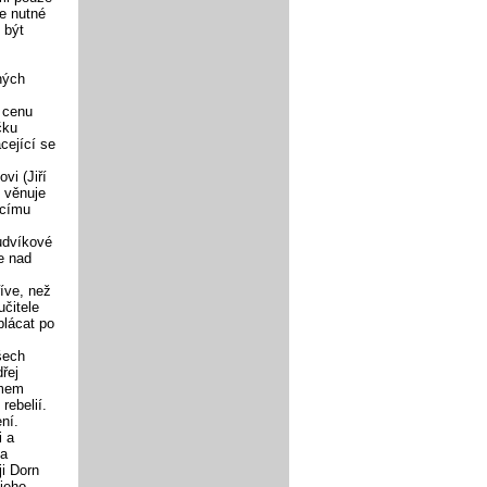
e nutné
 být
.
ných
a cenu
čku
acející se
vi (Jiří
e věnuje
ícímu
Ludvíkové
e nad
íve, než
učitele
plácat po
šech
řej
imem
rebelií.
ní.
i a
 a
ji Dorn
 jeho