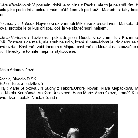
Klára Klepáčková
: V poslední době je to Nina z Racka, ale to je nejspíš tím, ž
ela jako poslední a celou ji mám ještě čerstvě pod kůží. Markétu si taky ho
ám.
Jiří Suchý z Tábora
: Nejvíce si užívám roli Mikoláše z představení Markéta, 
ova, protože je to kus chlapa, což já ve skutečnosti nejsem.
Nikola Bartošová
: Těžko říct, pokaždé jinou. Docela si užívám Elu v Kazimíro
íně. Postava sice malá, ale správné trdlo, které si neuvědomuje, do čeho se 
vá uvrtat. Baví mě tvořit tandem s Májou, baví mě se klouzat na klouzačce a
ku. Herecky je to milé, nepříliš stylizované.
Šárka Adamovičová
Racek, Divadlo DISK
Režie: Tereza Ludvíková
Hrají: Marie Štípková,Jiří Suchý z Tábora,Ondřej Novák, Klára Klepáčková, I
l, Nikola Bartošová, Anežka Rusevová, Hana Marie Maroušková, Tomáš Klus
vič, Ivan Lupták, Václav Šanda