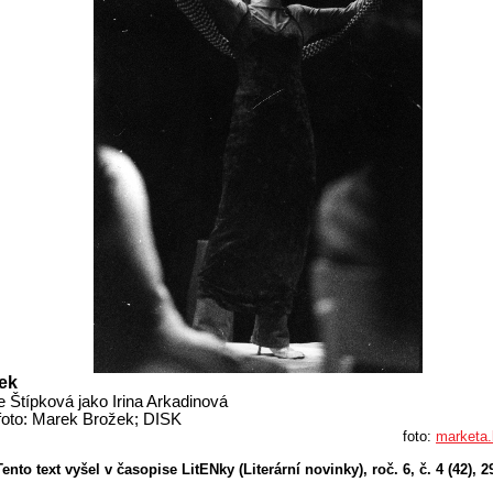
ek
e Štípková jako Irina Arkadinová
foto: Marek Brožek; DISK
foto:
marketa
Tento text vyšel v časopise LitENky (Literární novinky), roč. 6, č. 4 (42), 2