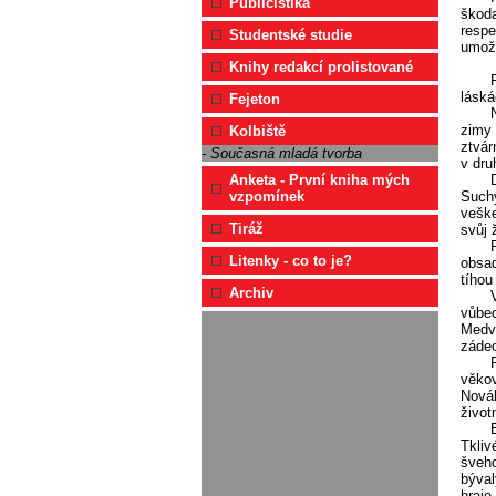
Publicistika
škoda
respe
Studentské studie
umožn
Knihy redakcí prolistované
láská
Fejeton
zimy 
Kolbiště
ztvár
- Současná mladá tvorba
v dru
Anketa - První kniha mých
Suchý
vzpomínek
veške
Tiráž
svůj 
Litenky - co to je?
obsad
tíhou
Archiv
vůbec
Medvě
zádec
věkov
Novák
život
Tkliv
šveho
býval
hraje