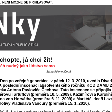
. NENI MOZNE SE PRIHLASOVAT.
chopte, já chci žít!
běh nudný jako lidstvo samo
Šárka Adamovičová
Den po veřejné generálce, v pátek 12. 3. 2010, uvedlo Divad
K poslední inscenaci absolventského ročníku KČD DAMU 2
cka Antona Pavloviče Čechova. Tato inscenace se připojila
érovu Tartuffovi (premiéra 10. 5. 2009), Kazimírovi a Karolín
a von Horvátha (premiéra 6. 11. 2009) a Markétě, dceři Laz
otivy Vladislava Vančury (premiéra 15. 1. 2010).
Ročník, který je považován za herecky silný, opět potvrdil své kvality. Přijde