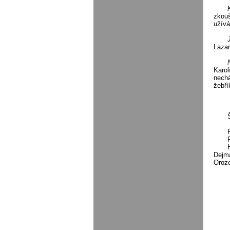
zkouš
užív
Lazar
Karol
nechá
žebří
Dejma
Orozo