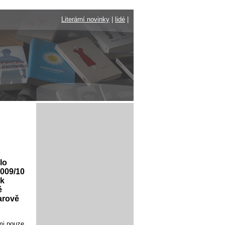
Literární novinky
|
lidé
|
lo
009/10
 k
ě
arově
 mi pouze