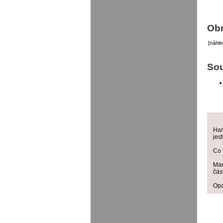
Ob
[náhle
Sou
Han
jes
Co 
Mar
čás
Opa