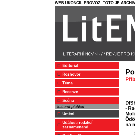
WEB UKONCIL PROVOZ. TOTO JE ARCHIV
Editorial
Po
Rozhovor
Pří
Téma
Recenze
Scéna
DIS
- kulturní přehled
- Ra
Moli
Umění
Ödön
Události redakcí
na m
zaznamenané