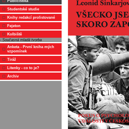
Publicistika
Studentské studie
Knihy redakcí prolistované
Fejeton
Kolbiště
- Současná mladá tvorba
Anketa - První kniha mých
vzpomínek
Tiráž
Litenky - co to je?
Archiv