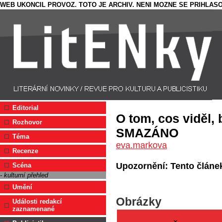
WEB UKONCIL PROVOZ. TOTO JE ARCHIV. NENI MOZNE SE PRIHLASO
Editorial
O tom, cos viděl, 
Rozhovor
SMAZÁNO
Téma
eva.markova
Recenze
Upozornění: Tento článek
Scéna
- kulturní přehled
Umění
Obrázky
Události redakcí
zaznamenané