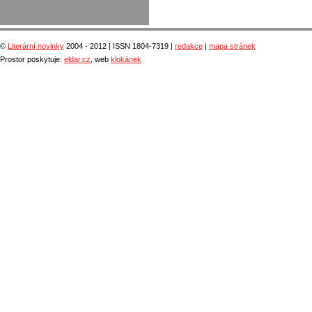
©
Literární novinky
2004 - 2012 | ISSN 1804-7319 |
redakce
|
mapa stránek
Prostor poskytuje:
eldar.cz
, web
klokánek