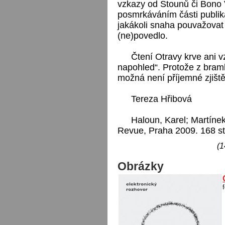
vzkazy od Stounů či Bono
posmrkáváním části publika
jakákoli snaha pouvažovat 
(ne)povedlo.
Čtení Otravy krve ani 
napohled“. Protože z bramb
možná není příjemné zjiště
Tereza Hřibová
Haloun, Karel; Martíne
Revue, Praha 2009. 168 st
(1
Obrázky