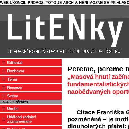
WEB UKONCIL PROVOZ. TOTO JE ARCHIV. NENI MOZNE SE PRIHLASO
Editorial
Pereme, pereme n
Rozhovor
„Masová hnutí začín
Téma
fundamentalistických
Recenze
naobědvaných oportu
Scéna
- kulturní přehled
Umění
Citace Františka G
Události redakcí
pozměněná – je mott
zaznamenané
dlouholetých přátel: 