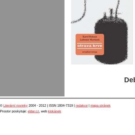
Deb
©
Literární novinky
2004 - 2012 | ISSN 1804-7319 |
redakce
|
mapa stránek
Prostor poskytuje:
eldar.cz
, web
klokánek