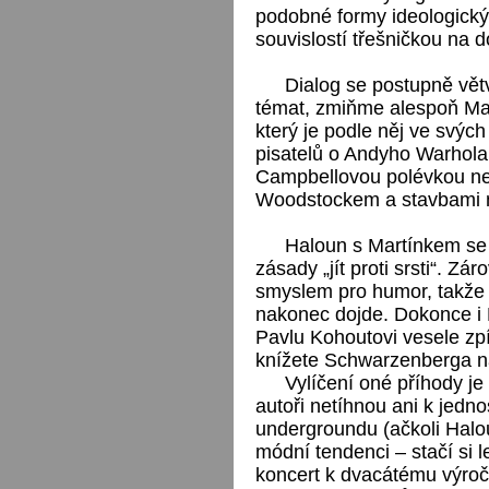
podobné formy ideologickýc
souvislostí třešničkou na d
Dialog se postupně vět
témat, zmiňme alespoň Mar
který je podle něj ve svýc
pisatelů o Andyho Warhola
Campbellovou polévkou ne
Woodstockem a stavbami 
Haloun s Martínkem se 
zásady „jít proti srsti“. Z
smyslem pro humor, takže 
nakonec dojde. Dokonce i 
Pavlu Kohoutovi vesele zp
knížete Schwarzenberga n
Vylíčení oné příhody je
autoři netíhnou ani k jedn
undergroundu (ačkoli Halou
módní tendenci – stačí si
koncert k dvacátému výroč