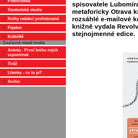
Publicistika
spisovatele Lubomír
Studentské studie
metaforicky Otrava k
rozsáhlé e-mailové k
Knihy redakcí prolistované
knižně vydala Revolv
Fejeton
stejnojmenné edice.
Kolbiště
- Současná mladá tvorba
Anketa - První kniha mých
vzpomínek
Tiráž
Litenky - co to je?
Archiv