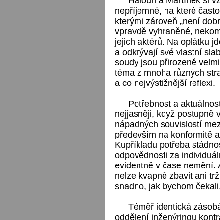
Haloun a Martínek si vz
nepříjemné, na které často
kterými zároveň „není dobr
vpravdě vyhraněné, nekomp
jejich aktérů. Na oplátku j
a odkrývají své vlastní sla
soudy jsou přirozeně velmi
téma z mnoha různých stran
a co nejvýstižnější reflexi.
Potřebnost a aktuálnos
nejjasněji, když postupně 
nápadných souvislostí mezi
především na konformitě a
Kupříkladu potřeba stádnos
odpovědnosti za individuáln
evidentně v čase nemění. A 
nelze kvapně zbavit ani tr
snadno, jak bychom čekali
Téměř identická zásobá
oddělení inženýringu kontr