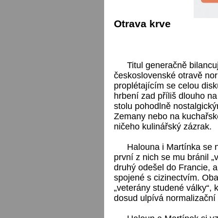
Otrava krve
Titul generačně bilancu
československé otravě nor
proplétajícím se celou disk
hrbení zad příliš dlouho n
stolu pohodlně nostalgic
Zemany nebo na kuchařské p
ničeho kulinářský zázrak.
Halouna i Martínka se 
první z nich se mu bránil „
druhý odešel do Francie, a 
spojené s cizinectvím. Ob
„veterány studené války“, k
dosud ulpívá normalizační c