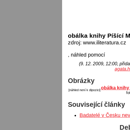
obálka knihy Píšící 
zdroj: www.iliteratura.cz
, náhled pomocí
(9. 12. 2009, 12:00, přida
agata.
Obrázky
obálka knihy 
[náhled není k dipozici]
fo
Související články
Badatelé v Česku nev
Deb