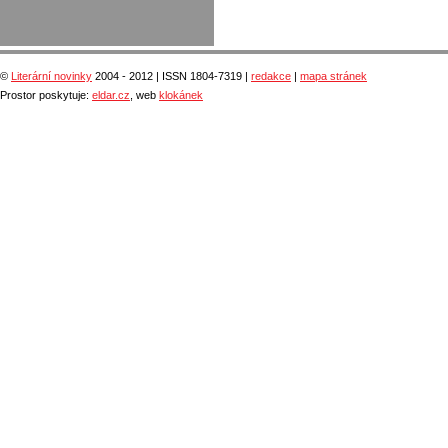
©
Literární novinky
2004 - 2012 | ISSN 1804-7319 |
redakce
|
mapa stránek
Prostor poskytuje:
eldar.cz
, web
klokánek