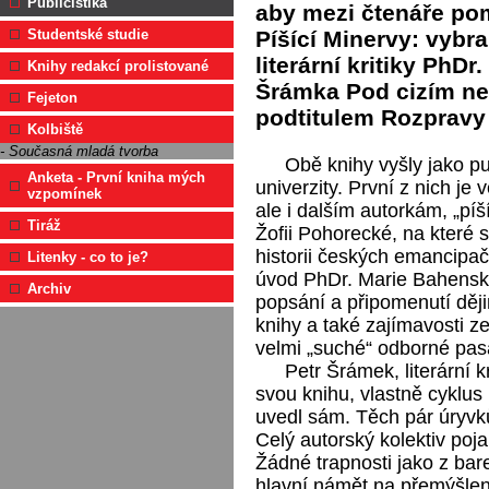
Publicistika
aby mezi čtenáře pom
Píšící Minervy: vybra
Studentské studie
literární kritiky PhD
Knihy redakcí prolistované
Šrámka Pod cizím ne
Fejeton
podtitulem Rozpravy 
Kolbiště
- Současná mladá tvorba
Obě knihy vyšly jako pu
Anketa - První kniha mých
univerzity. První z nich j
vzpomínek
ale i dalším autorkám, „p
Tiráž
Žofii Pohorecké, na které 
historii českých emancipač
Litenky - co to je?
úvod PhDr. Marie Bahenská
Archiv
popsání a připomenutí ději
knihy a také zajímavosti ze 
velmi „suché“ odborné pas
Petr Šrámek, literární k
svou knihu, vlastně cyklus
uvedl sám. Těch pár úryvků
Celý autorský kolektiv poja
Žádné trapnosti jako z bar
hlavní námět na přemýšlen