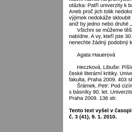
otázka: Patří univerzity k
Aneb proč jich tolik nedok
výjimek nedokáže skloubit 
aniž by jedno nebo druhé „š
Všichni se můžeme těši
nabídne. A vy, kteří jste 30
nenechte žádný podobný křes
Agata Hauerová
Heczková, Libuše: Píšíc
české literární kritiky. Uni
fakulta, Praha 2009. 403 st
Šrámek, Petr: Pod cizí
s básníky 90. let. Univerzit
Praha 2009. 136 str.
Tento text vyšel v časopi
č. 3 (41), 9. 1. 2010.