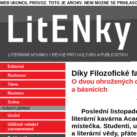
WEB UKONCIL PROVOZ. TOTO JE ARCHIV. NENI MOZNE SE PRIHLASO
Editorial
Díky Filozofické f
Rozhovor
O dvou ohrožených dr
Téma
a básnících
Recenze
Scéna
- kulturní přehled
Poslední listopa
Umění
literární kavárna A
Události redakcí
místečka. Studenti, u
zaznamenané
a literární vědy, přáte