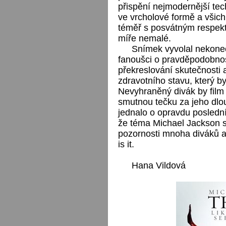
přispění nejmodernější tec
ve vrcholové formě a všich
téměř s posvátným respek
míře nemalé.
Snímek vyvolal nekoneč
fanoušci o pravděpodobnost
překreslování skutečnosti 
zdravotního stavu, který by
Nevyhraněný divák by film
smutnou tečku za jeho dlo
jednalo o opravdu poslední
že téma Michael Jackson s
pozornosti mnoha diváků a
is it.
Hana Vildová