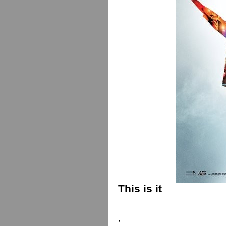
This is it
,