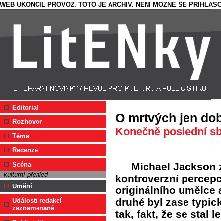
WEB UKONCIL PROVOZ. TOTO JE ARCHIV. NENI MOZNE SE PRIHLASO
Editorial
O mrtvých jen do
Rozhovor
Konečně poslední s
Téma
Recenze
Michael Jackson 
Scéna
- kulturní přehled
kontroverzní percepc
Umění
originálního umělce 
druhé byl zase typic
Události redakcí
zaznamenané
tak, fakt, že se stal