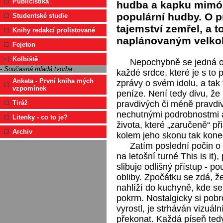
Publicistika
hudba a kapku mimózn
populární hudby. O 
Studentské studie
tajemství zemřel, a 
Knihy redakcí prolistované
naplánovaným velk
Fejeton
Kolbiště
Nepochybně se jedná o
- Současná mladá tvorba
každé srdce, které je s to pr
Anketa - První kniha mých
zprávy o svém idolu, a ta
vzpomínek
peníze. Není tedy divu, že
pravdivých či méně pravdi
Tiráž
nechutnými podrobnostmi
Litenky - co to je?
života, které „zaručeně“ př
Archiv
kolem jeho skonu tak kone
Zatím poslední počin o 
na letošní turné This is it)
slibuje odlišný přístup -
obliby. Zpočátku se zdá, ž
nahlíží do kuchyně, kde se
pokrm. Nostalgicky si pob
vyrostl, je strháván vizuál
překonat. Každá píseň ted