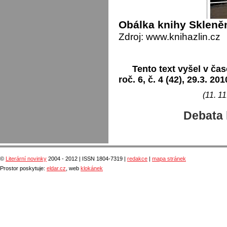
Obálka knihy Skleně
Zdroj: www.knihazlin.cz
Tento text vyšel v čas
roč. 6, č. 4 (42), 29.3. 201
(11. 11
Debata 
©
Literární novinky
2004 - 2012 | ISSN 1804-7319 |
redakce
|
mapa stránek
Prostor poskytuje:
eldar.cz
, web
klokánek