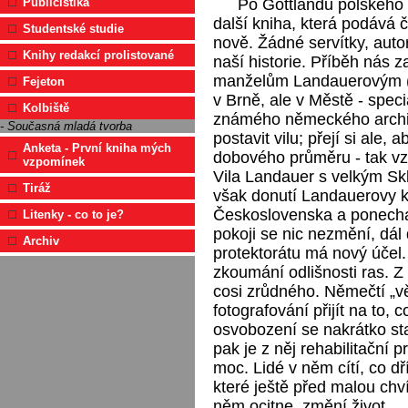
Po Gottlandu polského 
Publicistika
další kniha, která podává 
Studentské studie
nově. Žádné servítky, auto
Knihy redakcí prolistované
naší historie. Příběh nás 
manželům Landauerovým (v
Fejeton
v Brně, ale v Městě - speci
Kolbiště
známého německého archit
- Současná mladá tvorba
postavit vilu; přejí si ale, 
Anketa - První kniha mých
dobového průměru - tak vz
vzpomínek
Vila Landauer s velkým S
Tiráž
však donutí Landauerovy k
Československa a ponecha
Litenky - co to je?
pokoji se nic nezmění, dál
Archiv
protektorátu má nový účel
zkoumání odlišnosti ras. 
cosi zrůdného. Němečtí „v
fotografování přijít na to, c
osvobození se nakrátko st
pak je z něj rehabilitační p
moc. Lidé v něm cítí, co dřív
které ještě před malou chv
něm ocitne, změní život.