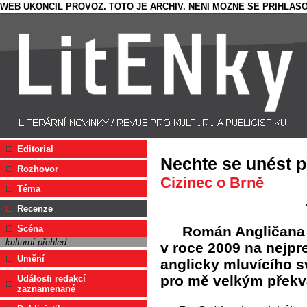
WEB UKONCIL PROVOZ. TOTO JE ARCHIV. NENI MOZNE SE PRIHLASO
Editorial
Nechte se unést 
Rozhovor
Cizinec o Brně
Téma
Recenze
Román Angličana
Scéna
- kulturní přehled
v roce 2009 na nejpre
Umění
anglicky mluvícího s
pro mě velkým přek
Události redakcí
zaznamenané