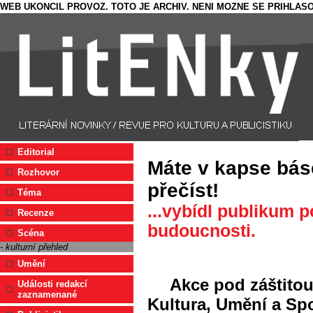
WEB UKONCIL PROVOZ. TOTO JE ARCHIV. NENI MOZNE SE PRIHLASO
Editorial
Máte v kapse bás
Rozhovor
přečíst!
Téma
...vybídl publikum 
Recenze
budoucnosti.
Scéna
- kulturní přehled
Umění
Akce pod záštitou
Události redakcí
zaznamenané
Kultura, Umění a Spo