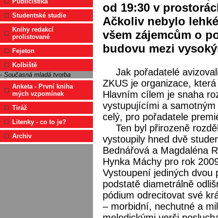
Publicistika
od 19:30 v prostorá
Studentské studie
Ačkoliv nebylo lehké
Knihy redakcí
všem zájemcům o poe
prolistované
budovu mezi vysoký
Fejeton
Kolbiště
Jak pořadatelé avizoval
- Současná mladá tvorba
ZKUS je organizace, která 
Anketa - První kniha
Hlavním cílem je snaha roz
mých vzpomínek
vystupujícími a samotným 
Tiráž
celý, pro pořadatele premi
Litenky - co to je?
Ten byl přirozeně rozdě
Archiv
vystoupily hned dvě stude
Bednářová a Magdaléna Rys
Hynka Máchy pro rok 2009 
Vystoupení jediných dvou p
podstatě diametrálně odli
pódium odrecitovat své krá
– morbidní, nechutné a mi
melodickými verši posluch