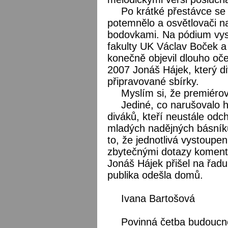
Po krátké přestávce se
potemnělo a osvětlovači n
bodovkami. Na pódium vyst
fakulty UK Václav Boček 
konečně objevil dlouho oč
2007 Jonáš Hájek, který d
připravované sbírky.
Myslím si, že premiéro
Jediné, co narušovalo 
diváků, kteří neustále odch
mladých nadějných básníků.
to, že jednotlivá vystoupe
zbytečnými dotazy komentá
Jonáš Hájek přišel na řadu
publika odešla domů.
Ivana Bartošová
Povinná četba budoucno