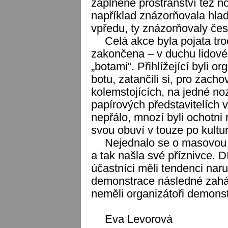
zaplněné prostranství též no
například znázorňovala hlad
vpředu, ty znázorňovaly česk
Celá akce byla pojata tro
zakončena – v duchu lidové
„botami“. Přihlížející byli o
botu, zatančili si, pro zach
kolemstojících, na jedné no
papírových představitelích 
nepřálo, mnozí byli ochotni 
svou obuví v touze po kultur
Nejednalo se o masovou 
a tak našla své příznivce. Dí
účastníci měli tendenci nar
demonstrace následné zaháj
neměli organizátoři demonst
Eva Levorová