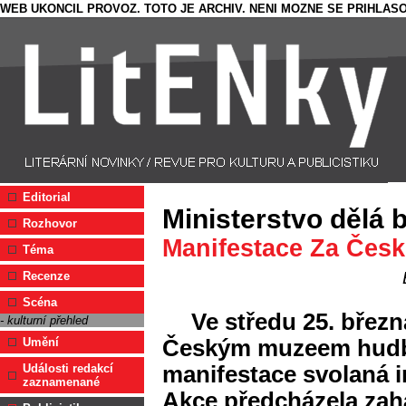
WEB UKONCIL PROVOZ. TOTO JE ARCHIV. NENI MOZNE SE PRIHLASO
Editorial
Ministerstvo dělá 
Rozhovor
Manifestace Za Česk
Téma
Recenze
Scéna
Ve středu 25. břez
- kulturní přehled
Českým muzeem hudby 
Umění
manifestace svolaná i
Události redakcí
zaznamenané
Akce předcházela zahá