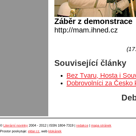
Záběr z demonstrace
http://mam.ihned.cz
(17
Související články
Bez Tvaru, Hosta i Souv
Dobrovolníci za Česko k
Deb
©
Literární novinky
2004 - 2012 | ISSN 1804-7319 |
redakce
|
mapa stránek
Prostor poskytuje:
eldar.cz
, web
klokánek