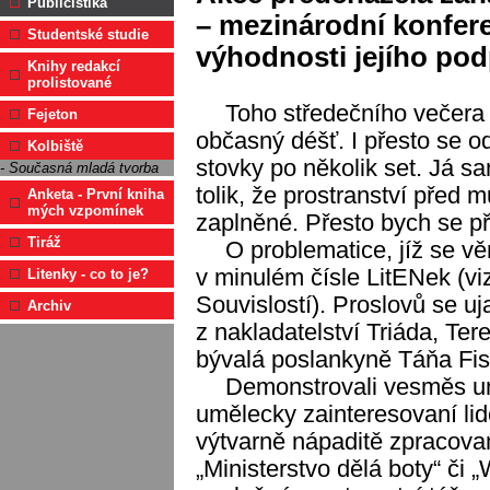
Publicistika
– mezinárodní konfer
Studentské studie
výhodnosti jejího pod
Knihy redakcí
prolistované
Toho středečního večera 
Fejeton
občasný déšť. I přesto se 
Kolbiště
stovky po několik set. Já s
- Současná mladá tvorba
tolik, že prostranství před
Anketa - První kniha
mých vzpomínek
zaplněné. Přesto bych se př
Tiráž
O problematice, jíž se věn
v minulém čísle LitENek (vi
Litenky - co to je?
Souvislostí). Proslovů se u
Archiv
z nakladatelství Triáda, Te
bývalá poslankyně Táňa Fi
Demonstrovali vesměs uměl
umělecky zainteresovaní li
výtvarně nápaditě zpracova
„Ministerstvo dělá boty“ či