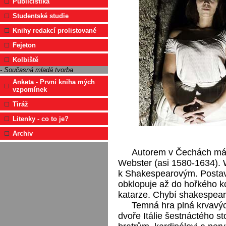
Publicistika
Studentské studie
Knihy redakcí prolistované
Fejeton
Kolbiště
- Současná mladá tvorba
Anketa - První kniha mých
vzpomínek
Tiráž
Litenky - co to je?
Archiv
Autorem v Čechách mál
Webster (asi 1580-1634). 
k Shakespearovým. Postavy
obklopuje až do hořkého ko
katarze. Chybí shakespear
Temná hra plná krvavýc
dvoře Itálie šestnáctého s