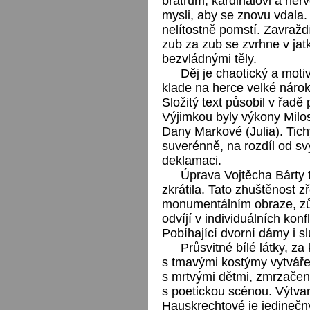
bratrům, kardinálovi a nerv
mysli, aby se znovu vdala. 
nelítostně pomstí. Zavraždí 
zub za zub se zvrhne v jatk
bezvládnými těly.
Děj je chaotický a moti
klade na herce velké nárok
Složitý text působil v řadě 
Výjimkou byly výkony Milo
Dany Markové (Julia). Tich
suverénně, na rozdíl od sv
deklamaci.
Úprava Vojtěcha Bárty 
zkrátila. Tato zhuštěnost 
monumentálním obraze, zů
odvíjí v individuálních kon
Pobíhající dvorní dámy i s
Průsvitné bílé látky, za
s tmavými kostýmy vytvářej
s mrtvými dětmi, zmrzačen
s poetickou scénou. Výtva
Hauskrechtové je jedinečný