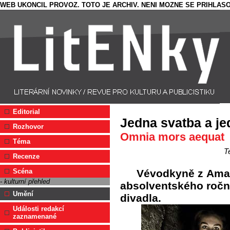
WEB UKONCIL PROVOZ. TOTO JE ARCHIV. NENI MOZNE SE PRIHLASO
Editorial
Jedna svatba a j
Rozhovor
Omnia mors aequat
Téma
T
Recenze
Vévodkyně z Amalf
Scéna
- kulturní přehled
absolventského ročn
Umění
divadla.
Události redakcí
zaznamenané