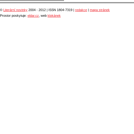
©
Literární novinky
2004 - 2012 | ISSN 1804-7319 |
redakce
|
mapa stránek
Prostor poskytuje:
eldar.cz
, web
klokánek