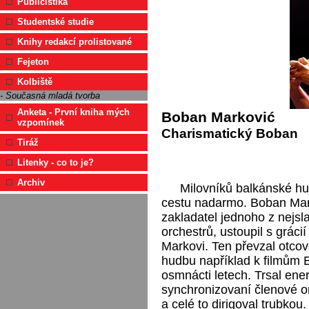
Publicistika
Studentské studie
Knihy redakcí prolistované
Fejeton
Kolbiště
- Současná mladá tvorba
Anketa - První kniha mých
Boban Marković
vzpomínek
Charismatický Boban
Tiráž
Litenky - co to je?
Archiv
Milovníků balkánské hu
cestu nadarmo. Boban Mar
zakladatel jednoho z nejs
orchestrů, ustoupil s grác
Markovi. Ten převzal otcov
hudbu například k filmům E
osmnácti letech. Trsal ener
synchronizovaní členové or
a celé to dirigoval trubkou.