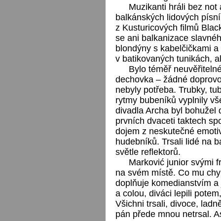
Muzikanti hráli bez not
balkánských lidových písn
z Kusturicových filmů Black
se ani balkanizace slavné
blondýny s kabelčičkami a n
v batikovaných tunikách, al
Bylo téměř neuvěřiteln
dechovka – žádné doprovod
nebyly potřeba. Trubky, tu
rytmy bubeníků vyplnily vš
divadla Archa byl bohužel 
prvních dvaceti taktech sp
dojem z neskutečné emotivn
hudebníků. Trsali lidé na 
světle reflektorů.
Marković junior svými f
na svém místě. Co mu chy
doplňuje komedianstvím a j
a colou, diváci lepili pote
Všichni trsali, divoce, la
pán přede mnou netrsal. As