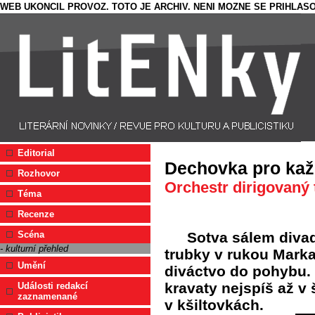
WEB UKONCIL PROVOZ. TOTO JE ARCHIV. NENI MOZNE SE PRIHLASO
Editorial
Dechovka pro ka
Rozhovor
Orchestr dirigovaný
Téma
Recenze
Sotva sálem divad
Scéna
- kulturní přehled
trubky v rukou Marka
Umění
diváctvo do pohybu. T
kravaty nejspíš až v š
Události redakcí
zaznamenané
v kšiltovkách.