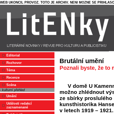
WEB UKONCIL PROVOZ. TOTO JE ARCHIV. NENI MOZNE SE PRIHLASO
Editorial
Brutální umění
Rozhovor
Poznali byste, že to 
Téma
Recenze
V domě U Kamenn
Scéna
- kulturní přehled
možno zhlédnout výst
Umění
ze sbírky prosluléh
kunsthistorika Hanse
Události redakcí
zaznamenané
v letech 1919 – 1921