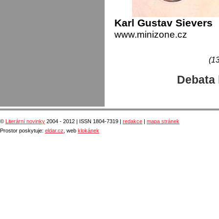
Karl Gustav Sievers
www.minizone.cz
(13
Debata 
©
Literární novinky
2004 - 2012 | ISSN 1804-7319 |
redakce
|
mapa stránek
Prostor poskytuje:
eldar.cz
, web
klokánek