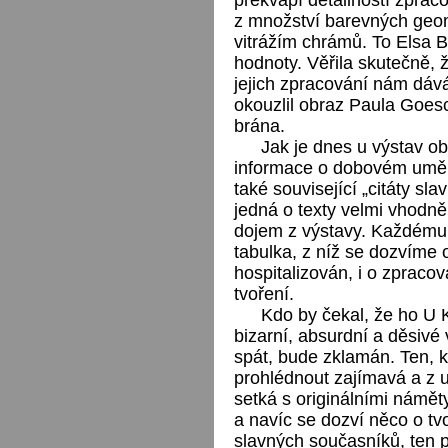
z množství barevných geo
vitrážím chrámů. To Elsa 
hodnoty. Věřila skutečně, ž
jejich zpracování nám dáv
okouzlil obraz Paula Goe
brána.
Jak je dnes u výstav o
informace o dobovém uměle
také související „citáty sla
jedná o texty velmi vhodně
dojem z výstavy. Každému 
tabulka, z níž se dozvíme o
hospitalizován, i o zprac
tvoření.
Kdo by čekal, že ho U
bizarní, absurdní a děsivé 
spát, bude zklamán. Ten, 
prohlédnout zajímavá a z u
setká s originálními námět
a navíc se dozví něco o tv
slavných současníků, ten