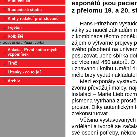
Publicistika
exponátů jsou pacien
z přelomu 19. a 20. st
Studentské studie
Knihy redakcí prolistované
Hans Prinzhorn vystudo
Fejeton
války se naučil základům 
z kombinace těchto poněku
Kolbiště
zájem o výtvarné projevy p
- Současná mladá tvorba
svého působení na univerzit
Anketa - První kniha mých
vzpomínek
posuzovat. Jeho sbírka do
od více než 450 autorů. O 
Tiráž
uznávanou knihu Umění du
Litenky - co to je?
mělo brzy vydat nakladatels
Mezi exponáty vystav
Archiv
zvonu převažují malby, naj
instalaci – Marie Lieb rozm
písmena vytrhaná z prostěr
prostor. Díky autentickým f
zrekonstruovat.
Většina vystavovaných 
vzdělání a tvorbě se začala
své osobní potřeby, někdo p