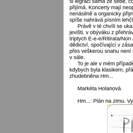
si legraci sama ze sebe, 
přijímá. Koncerty mají neo
nenásilně a organicky přij
spíše nahrává písním lehč
Právě v té chvíli se uk
jevišti, v obýváku z přehr
triptych E-e-e/Ritirata/Non 
dědictví, spočívající v zás
přes veškerou snahu není 
v sále.
To je ale v mém případ
kdybych byla klasikem, přá
zhudebněna Hm...
Markéta Holanová
Hm...: Plán na zimu. V