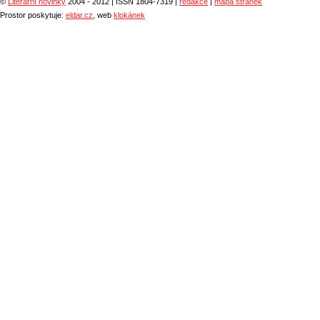
©
Literární novinky
2004 - 2012 | ISSN 1804-7319 |
redakce
|
mapa stránek
Prostor poskytuje:
eldar.cz
, web
klokánek