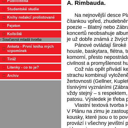
Publicistika
A. Rimbauda.
Studentské studie
Na nejnovější desce Pl
Knihy redakcí prolistované
čítankou vpřed, zhudebněný
Fejeton
poezie – Blatný nebo Zábr
koncertů neobsahuje album
Kolbiště
je už dobře známá z živýc
- Současná mladá tvorba
Pánové ovládají široké 
Anketa - První kniha mých
housle, baskytara, flétna, 
vzpomínek
komorní, přesto nepostrád
Tiráž
civilnost a promyšlenost 
Litenky - co to je?
Což nás opět přivádí 
strachu kombinují vyloženě
Archiv
žertovnosti (Gellner, Kupl
tísnivými vyznáními (Zábra
vždy stejný – s respektem
patosu. Výsledek je třeba 
Vlastní textová tvorba 
V Plánu na zimu je zasto
kousky, které jsou o to po
provází i všechny jevištní