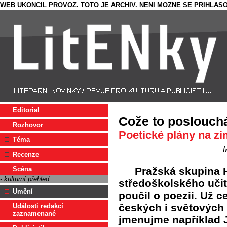
WEB UKONCIL PROVOZ. TOTO JE ARCHIV. NENI MOZNE SE PRIHLASO
Editorial
Cože to poslouch
Rozhovor
Poetické plány na z
Téma
M
Recenze
Pražská skupina 
Scéna
- kulturní přehled
středoškolského učit
Umění
poučil o poezii. Už c
českých i světových 
Události redakcí
zaznamenané
jmenujme například J