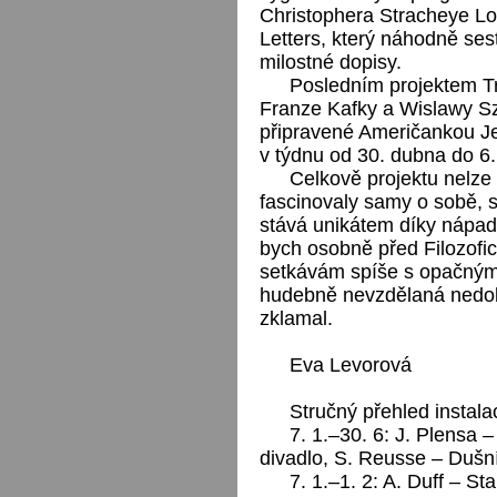
Christophera Stracheye L
Letters, který náhodně ses
milostné dopisy.
Posledním projektem T
Franze Kafky a Wislawy 
připravené Američankou J
v týdnu od 30. dubna do 6.
Celkově projektu nelze 
fascinovaly samy o sobě, s
stává unikátem díky nápa
bych osobně před Filozofic
setkávám spíše s opačným
hudebně nevzdělaná nedok
zklamal.
Eva Levorová
Stručný přehled instalac
7. 1.–30. 6: J. Plensa 
divadlo, S. Reusse – Dušní
7. 1.–1. 2: A. Duff – S