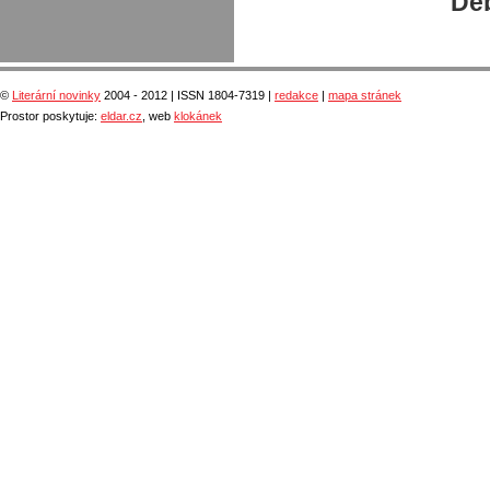
Deb
©
Literární novinky
2004 - 2012 | ISSN 1804-7319 |
redakce
|
mapa stránek
Prostor poskytuje:
eldar.cz
, web
klokánek