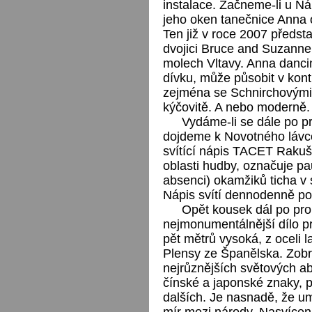
instalace. Začneme-li u N
jeho oken tanečnice Anna 
Ten již v roce 2007 představ
dvojici Bruce and Suzanne 
molech Vltavy. Anna dancin
dívku, může působit v kont
zejména se Schnirchovými 
kýčovitě. A nebo moderně.
Vydáme-li se dále po p
dojdeme k Novotného lávc
svítící nápis TACET Rakuš
oblasti hudby, označuje pa
absenci) okamžiků ticha v
Nápis svítí dennodenně po 
Opět kousek dál po pro
nejmonumentálnější dílo p
pět mětrů vysoká, z oceli
Plensy ze Španělska. Zobr
nejrůznějších světových a
čínské a japonské znaky, p
dalších. Je nasnadě, že u
mír mezi národy. Nasvícen