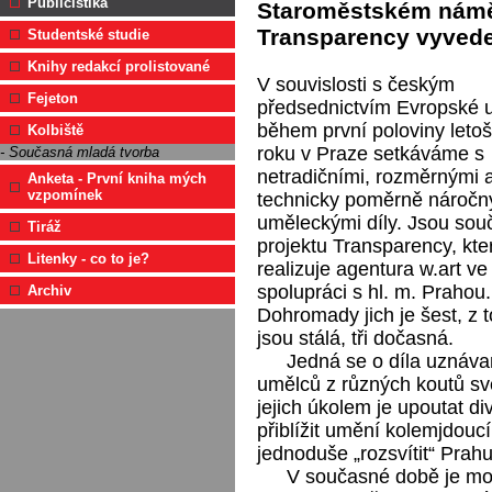
Publicistika
Staroměstském náměs
Transparency vyvede
Studentské studie
Knihy redakcí prolistované
V souvislosti s českým
Fejeton
předsednictvím Evropské u
během první poloviny leto
Kolbiště
roku v Praze setkáváme s
- Současná mladá tvorba
netradičními, rozměrnými 
Anketa - První kniha mých
vzpomínek
technicky poměrně náročn
uměleckými díly. Jsou sou
Tiráž
projektu Transparency, kte
Litenky - co to je?
realizuje agentura w.art ve
spolupráci s hl. m. Prahou.
Archiv
Dohromady jich je šest, z t
jsou stálá, tři dočasná.
Jedná se o díla uznáv
umělců z různých koutů sv
jejich úkolem je upoutat di
přiblížit umění kolemjdouc
jednoduše „rozsvítit“ Prahu
V současné době je mož