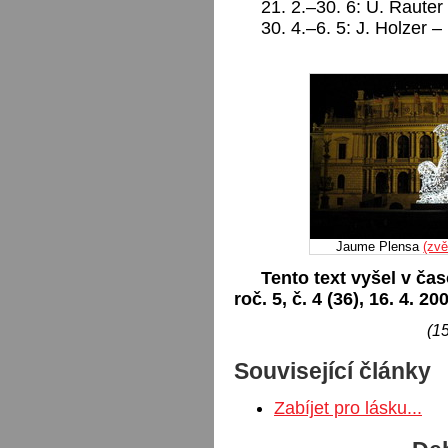
21. 2.–30. 6: U. Raute
30. 4.–6. 5: J. Holzer
Jaume Plensa
(zvě
Tento text vyšel v čas
roč. 5, č. 4 (36), 16. 4. 20
(15
Související články
Zabíjet pro lásku...