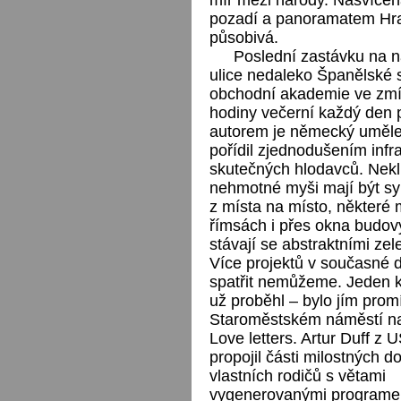
pozadí a panoramatem Hrad
působivá.
Poslední zastávku na n
ulice nedaleko Španělské 
obchodní akademie ve zmín
hodiny večerní každý den p
autorem je německý umělec
pořídil zjednodušením in
skutečných hlodavců. Nekli
nehmotné myši mají být sy
z místa na místo, některé m
římsách i přes okna budov
stávají se abstraktními z
Více projektů v současné 
spatřit nemůžeme. Jeden 
už proběhl – bylo jím prom
Staroměstském náměstí n
Love letters. Artur Duff z
propojil části milostných d
vlastních rodičů s větami
vygenerovanými program