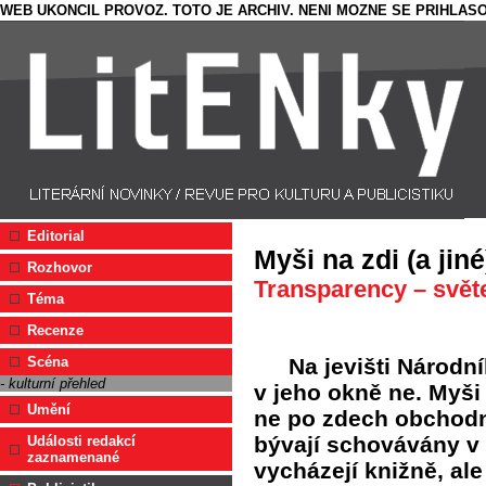
WEB UKONCIL PROVOZ. TOTO JE ARCHIV. NENI MOZNE SE PRIHLASO
Editorial
Myši na zdi (a jiné
Rozhovor
Transparency – světe
Téma
Recenze
Na jevišti Národn
Scéna
- kulturní přehled
v jeho okně ne. Myši
Umění
ne po zdech obchodn
bývají schovávány v š
Události redakcí
zaznamenané
vycházejí knižně, ale