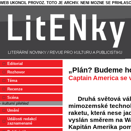
WEB UKONCIL PROVOZ. TOTO JE ARCHIV. NENI MOZNE SE PRIHLASO
Editorial
„Plán? Budeme ho
Rozhovor
Captain America se v
Téma
Recenze
Druhá světová vá
Scéna
- kulturní přehled
mimozemské technolog
Umění
raketu, která nese jad
vyslán směrem na Wa
Události redakcí
zaznamenané
Kapitán Amerika pom