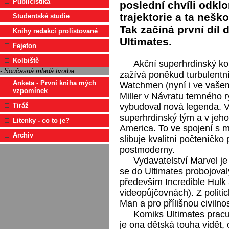
Publicistika
poslední chvíli odkl
trajektorie a ta nešk
Studentské studie
Tak začíná první díl
Knihy redakcí prolistované
Ultimates.
Fejeton
Kolbiště
Akční superhrdinský ko
- Současná mladá tvorba
zažívá poněkud turbulentn
Anketa - První kniha mých
Watchmen (nyní i ve vašem
vzpomínek
Miller v Návratu temného ry
vybudoval nová legenda. V
Tiráž
superhrdinský tým a v jeho
Litenky - co to je?
America. To ve spojení s 
Archiv
slibuje kvalitní počteníčko
postmoderny.
Vydavatelství Marvel je
se do Ultimates probojoval
především Incredible Hulk 
videopůjčovnách). Z politi
Man a pro přílišnou civilno
Komiks Ultimates prac
je ona dětská touha vidět, 