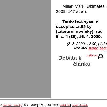
Millar, Mark: Ultimates
2008. 147 stran.
Tento text vyšel v
časopise LitENky
(Literární novinky), roč.
5, č. 4 (36), 16. 4. 2009.
(8. 3. 2009, 12:00, přida
uživatel
stefan.segi
vytiskni
Debata k
článku
©
Literární novinky
2004 - 2012 | ISSN 1804-7319 |
redakce
|
mapa stránek