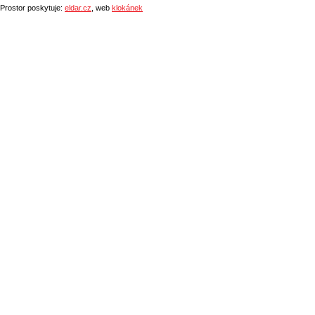
Prostor poskytuje:
eldar.cz
, web
klokánek