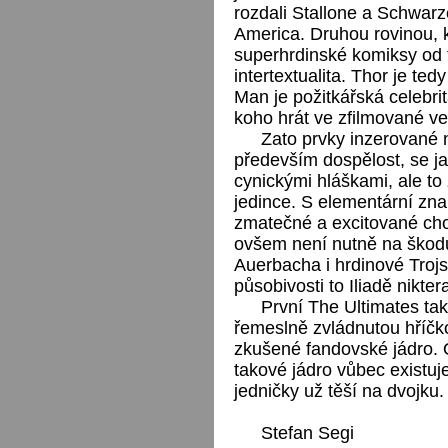
rozdali Stallone a Schwar
America. Druhou rovinou, k
superhrdinské komiksy od t
intertextualita. Thor je ted
Man je požitkářská celebri
koho hrát ve zfilmované ve
Zato prvky inzerované n
především dospělost, se jak
cynickými hláškami, ale to 
jedince. S elementární zna
zmatečné a excitované chov
ovšem není nutně na škod
Auerbacha i hrdinové Trojs
působivosti to Iliadě nikter
První The Ultimates tak
řemeslně zvládnutou hříčk
zkušené fandovské jádro.
takové jádro vůbec existuj
jedničky už těší na dvojku.
Stefan Segi