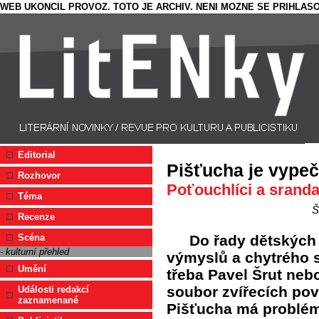
WEB UKONCIL PROVOZ. TOTO JE ARCHIV. NENI MOZNE SE PRIHLASO
Editorial
Pišťucha je vype
Rozhovor
Poťouchlíci a sranda
Téma
Š
Recenze
Do řady dětských
Scéna
- kulturní přehled
výmyslů a chytrého s
Umění
třeba Pavel Šrut neb
soubor zvířecích po
Události redakcí
zaznamenané
Pišťucha má problémy