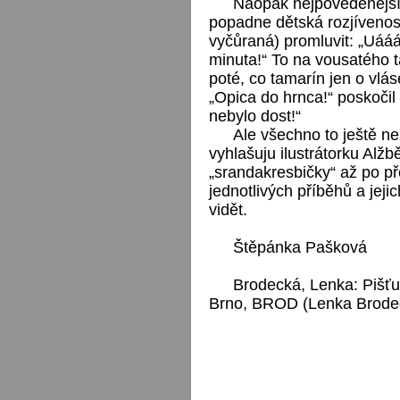
Naopak nejpovedenější j
popadne dětská rozjívenost
vyčůraná) promluvit: „Uááá,
minuta!“ To na vousatého ta
poté, co tamarín jen o vlás
„Opica do hrnca!“ poskočil
nebylo dost!“
Ale všechno to ještě ne
vyhlašuju ilustrátorku Alž
„srandakresbičky“ až po př
jednotlivých příběhů a jeji
vidět.
Štěpánka Pašková
Brodecká, Lenka: Pišťu
Brno, BROD (Lenka Brodec