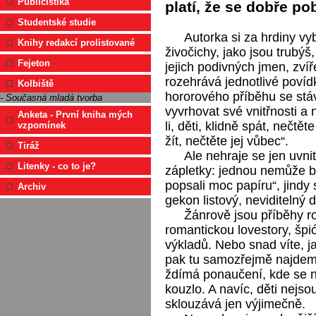
Publicistika
platí, že se dobře po
Studentské studie
Autorka si za hrdiny vyb
Knihy redakcí prolistované
živočichy, jako jsou trubý
Fejeton
jejich podivných jmen, zví
rozehrává jednotlivé povíd
Kolbiště
hororového příběhu se stá
- Současná mladá tvorba
vyvrhovat své vnitřnosti a 
Anketa - První kniha mých
li, děti, klidně spát, nečtět
vzpomínek
žít, nečtěte jej vůbec“.
Tiráž
Ale nehraje se jen uvni
Litenky - co to je?
zápletky: jednou nemůže b
popsali moc papíru“, jindy 
Archiv
gekon listový, neviditelný
Žánrově jsou příběhy r
romantickou lovestory, špi
výkladů. Nebo snad víte, ja
pak tu samozřejmě najdeme
ždímá ponaučení, kde se n
kouzlo. A navíc, děti nejso
sklouzává jen výjimečně.