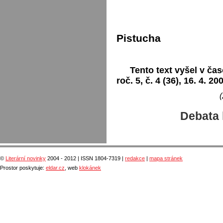
Pistucha
Tento text vyšel v čas
roč. 5, č. 4 (36), 16. 4. 20
(
Debata 
©
Literární novinky
2004 - 2012 | ISSN 1804-7319 |
redakce
|
mapa stránek
Prostor poskytuje:
eldar.cz
, web
klokánek