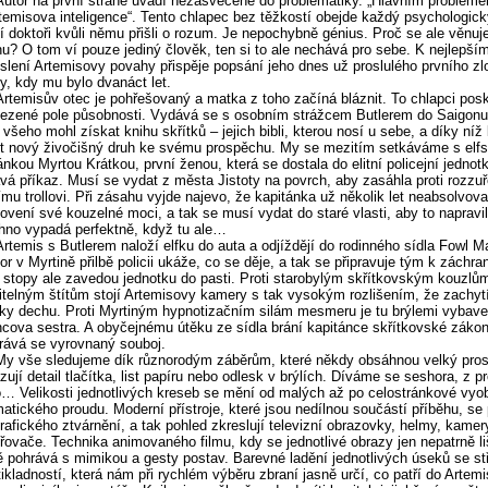
Autor na první straně uvádí nezasvěcené do problematiky. „Hlavním probléme
rtemisova inteligence“. Tento chlapec bez těžkostí obejde každý psychologick
 doktoři kvůli němu přišli o rozum. Je nepochybně génius. Proč se ale věnuj
nu? O tom ví pouze jediný člověk, ten si to ale nechává pro sebe. K nejlepší
slení Artemisovy povahy přispěje popsání jeho dnes už proslulého prvního zl
y, kdy mu bylo dvanáct let.
Artemisův otec je pohřešovaný a matka z toho začíná bláznit. To chlapci posk
zené pole působnosti. Vydává se s osobním strážcem Butlerem do Saigonu
 všeho mohl získat knihu skřítků – jejich bibli, kterou nosí u sebe, a díky níž
t nový živočišný druh ke svému prospěchu. My se mezitím setkáváme s elf
ánkou Myrtou Krátkou, první ženou, která se dostala do elitní policejní jednot
vá příkaz. Musí se vydat z města Jistoty na povrch, aby zasáhla proti rozz
ímu trollovi. Při zásahu vyjde najevo, že kapitánka už několik let neabsolvoval
ovení své kouzelné moci, a tak se musí vydat do staré vlasti, aby to napravil
no vypadá perfektně, když tu ale…
Artemis s Butlerem naloží elfku do auta a odjíždějí do rodinného sídla Fowl M
or v Myrtině přilbě policii ukáže, co se děje, a tak se připravuje tým k záchra
 stopy ale zavedou jednotku do pasti. Proti starobylým skřítkovským kouzlům
itelným štítům stojí Artemisovy kamery s tak vysokým rozlišením, že zachytí
ky dechu. Proti Myrtiným hypnotizačním silám mesmeru je tu brýlemi vybav
ncova sestra. A obyčejnému útěku ze sídla brání kapitánce skřítkovské zákon
ává se vyrovnaný souboj.
My vše sledujeme dík různorodým záběrům, které někdy obsáhnou velký prost
zují detail tlačítka, list papíru nebo odlesk v brýlích. Díváme se seshora, z pro
… Velikosti jednotlivých kreseb se mění od malých až po celostránkové vyo
tického proudu. Moderní přístroje, které jsou nedílnou součástí příběhu, se 
grafického ztvárnění, a tak pohled zkreslují televizní obrazovky, helmy, kamer
ovače. Technika animovaného filmu, kdy se jednotlivé obrazy jen nepatrně liš
ě pohrává s mimikou a gesty postav. Barevné ladění jednotlivých úseků se st
tikladností, která nám při rychlém výběru zbraní jasně určí, co patří do Artem