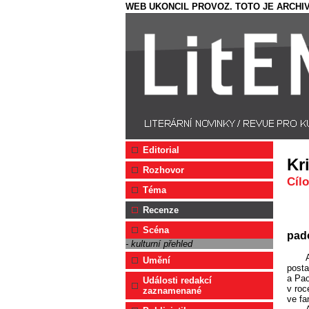
WEB UKONCIL PROVOZ. TOTO JE ARCHIV
Editorial
Kr
Rozhovor
Cíl
Téma
Recenze
Scéna
pado
- kulturní přehled
Umění
posta
a Pao
Události redakcí
v roc
zaznamenané
ve fa