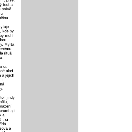
m“, píše,
ý test a
e právě
mu
očinu
ytuje
, kde by
 by mohl
skou
ky. Myrta
uřenému
a rituál
a.
anor.
nné akci.
 a jejich
 i
ená
y.
or, jindy
filu,
brazení
promítají
y a
í, si
řídá
isova a