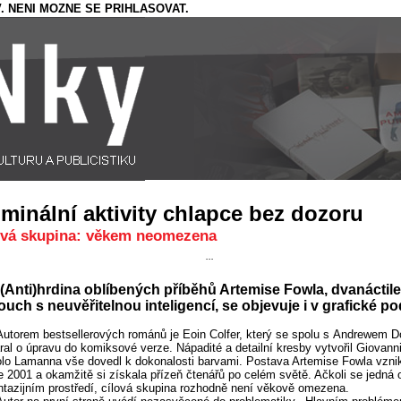
. NENI MOZNE SE PRIHLASOVAT.
iminální aktivity chlapce bez dozoru
ová skupina: věkem neomezena
...
(Anti)hrdina oblíbených příběhů Artemise Fowla, dvanáctile
uch s neuvěřitelnou inteligencí, se objevuje i v grafické p
Autorem bestsellerových románů je Eoin Colfer, který se spolu s Andrewem 
ral o úpravu do komiksové verze. Nápadité a detailní kresby vytvořil Giovann
lo Lamanna vše dovedl k dokonalosti barvami. Postava Artemise Fowla vzni
e 2001 a okamžitě si získala přízeň čtenářů po celém světě. Ačkoli se jedná 
ntazijním prostředí, cílová skupina rozhodně není věkově omezena.