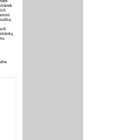
enáře
stránek
vých
nosti.
kouška,
víli
stránky,
ému
raha