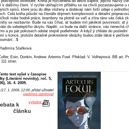
 policejního inventáře. Kniha je rozčleněna do devíti kapitol, jejichž názvy čt
í k dalšímu čtení. V rychle ubíhajícím příběhu se na chvíli pozastavujeme u 
ejních spisů, které jsou do děje vloženy a dodávají nám širší údaje o jednotli
ech. Celá kniha působí na čtenáře dojmem komplexnosti a detailní propracova
Ačkoli máte hodně práce, brambory na plotně se vaří a zítra ráno vás čeká z
knihy se nezbavíte. Bude na vás číhat, ať budete mít jakékoli povinnosti, ať ji
áte do sebelepšího úkrytu. Napětí, co bude na další stránce, vás nenechá ch
ými a po pár pokusech odolat stejně podlehnete. A když ji zhltáte do poslední 
ení u konce, protože detailně prokreslené obrázky budou stále lákat k pečliv
koumání…$
Vladimíra Staňková
Colfer, Eoin, Donkin, Andrew: Artemis Fowl. Překlad: V. Volhejnová. BB art, P
 111 stran.
Tento text vyšel v časopise
ky (Literární novinky), roč. 5,
(36), 16. 4. 2009.
(17. 1. 2009, 12:00, přidal uživatel
vladimira.stankova
)
vytiskni
ebata k
článku