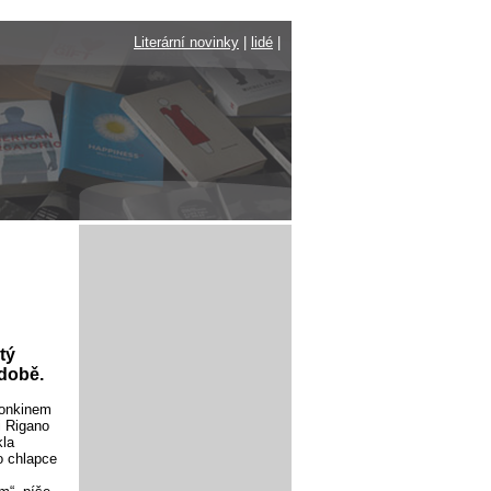
Literární novinky
|
lidé
|
tý
odobě.
Donkinem
i Rigano
kla
o chlapce