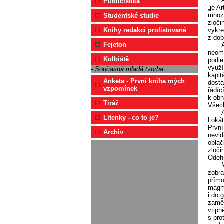
Publicistika
„je A
mnozí
Studentské studie
zloči
vykre
Knihy redakcí prolistované
z dob
Fejeton
neome
Kolbiště
podle
využí
- Současná mladá tvorba
kapit
Anketa - První kniha mých
dostá
vzpomínek
řádíc
k obn
Tiráž
Všech
Litenky - co to je?
Lokát
První
Archiv
nevid
obláč
zloči
Odehr
zobra
přímo
magma
i do 
zaměř
vtipn
s pro