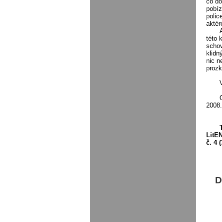
co do
pobíz
polic
aktér
této 
schov
klidn
nic n
proz
2008.
LitEN
č. 4 
D