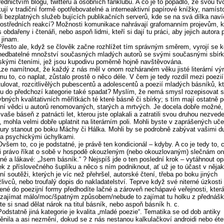
řednictvím blogů, twitterů a osobních fanklubů. A co je to popadlo, že svou tv
kují v tradiční formě opotřebovatelné a interneaktivní papírové knížky, namíst
li bezplatných služeb bujících publikačních serverů, kde se na svá dílka naví
ostředních reakcí? Možnosti komunikace nahrávají grafomanním projevům, k
 obdařeny i čtenáři, nebo aspoň lidmi, kteří si dají tu práci, aby jejich autora 
i jinam.
Přesto ale, když se člověk začne rozhlížet tím správným směrem, vyrojí se k
edbatelné množství současných mladých autorů se svými současnými sbírk
skými čteními, jež jsou kupodivu poměrně hojně navštěvována.
Lze namítnout, že každý z nás měl v onom rozháraném věku jisté literární vý
u to, co naplat, zůstalo prostě o něco déle. V čem je tedy rozdíl mezi poezií, 
itulovat, rozcitlivělých pubescentů a adolescentů a poezií mladých básníků, kt
 do předchozí kategorie také spadat? Myslím, že nemá smysl rozepisovat s
bných kvalitativních měřítkách té které básně či sbírky; s tím mají ostatně p
ární vědci u autorů renomovaných, starých a mrtvých. Je docela dobře možné,
 vaše báseň z patnácti let, kterou jste oplakali a zatratili svou druhou nezved
, mohla velmi dobře uplatnit na literárním poli. Mohli byste v zaprášených uč
atury stanout po boku Máchy či Hálka. Mohli by se podrobně zabývat vašimi 
 a psychickými úchylkami.
Ovšem to, co je podstatné, je právě ten kondicionál – kdyby. A co je tedy to, 
i právo říkat o sobě v hospodě okouzleným (nebo okouzlovaným) slečnám o
né a lákavé: „Jsem básník.“ ? Nejspíš jde o ten poslední krok – vytáhnout op
ek z příslovečného šuplíku a něco s ním podniknout, ať už je to účast v něja
ární soutěži, kterých je víc než přehršel, autorské čtení, třeba po boku jiných
livců, nebo troufalý dopis do nakladatelství. Teprve když své niterné úzkosti 
ené do poezijní formy předhodíte lačné a zároveň nechápavé veřejnosti, kter
zajímat málo/moc/špatným způsobem/nebude to zajímat tu holku z přednášk
e si snad dělat nárok na titul básník, nebo aspoň básník h. c.
Podstatně jiná kategorie je kvalita „mladé poezie“. Tematika se od dob antiky
nila a asi nezmění, dokud se z nás nestanou kalkulačkoví androidi nebo éter