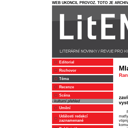
WEB UKONCIL PROVOZ. TOTO JE ARCHIV
Editorial
Ml
Rozhovor
Ran
Téma
Recenze
Scéna
zaví
- kulturní přehled
vyst
Umění
matfy
Události redakcí
vtipn
zaznamenané
komun