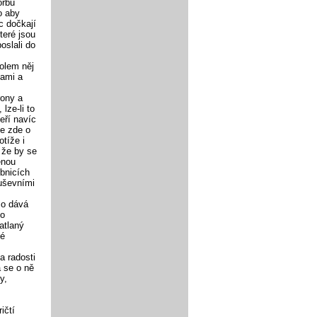
orbu
o aby
c dočkají
teré jsou
poslali do
olem něj
ami a
rony a
lze-li to
eří navíc
e zde o
otíže i
 že by se
enou
ebnicích
duševními
co dává
no
atlaný
ké
a radosti
á se o ně
y,
ičtí