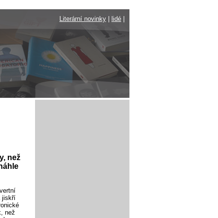
Literární novinky
|
lidé
|
y, než
 náhle
vertní
jiskří
ronické
k, než