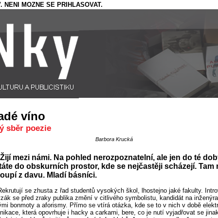
. NENI MOZNE SE PRIHLASOVAT.
adé víno
ý sběr poezie
Barbora Krucká
Žijí mezi námi. Na pohled nerozpoznatelní, ale jen do té dob
táte do obskurních prostor, kde se nejčastěji scházejí. Tam
oupí z davu. Mladí básníci.
Rekrutují se zhusta z řad studentů vysokých škol, lhostejno jaké fakulty. Intro
zák se před zraky publika změní v citlivého symbolistu, kandidát na inženýra 
ými bonmoty a aforismy. Přímo se vtírá otázka, kde se to v nich v době elekt
ikace, která opovrhuje i hacky a carkami, bere, co je nutí vyjadřovat se jina