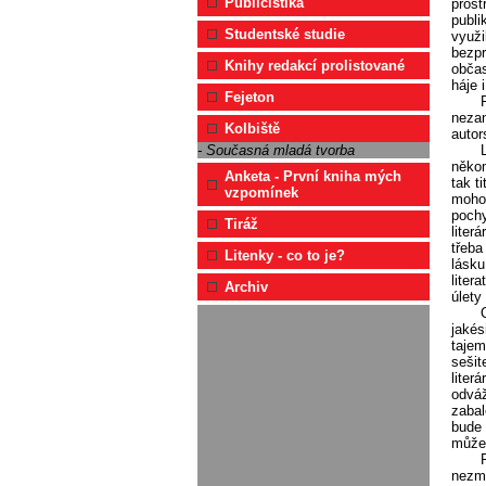
Publicistika
prost
publi
Studentské studie
využi
bezpr
Knihy redakcí prolistované
občas
háje 
Fejeton
nezan
Kolbiště
autor
- Současná mladá tvorba
někom
Anketa - První kniha mých
tak t
vzpomínek
mohou
pochy
Tiráž
liter
třeba
Litenky - co to je?
lásku
liter
Archiv
úlety
jakés
tajem
sešit
liter
odváž
zabal
bude 
můžet
nezmě