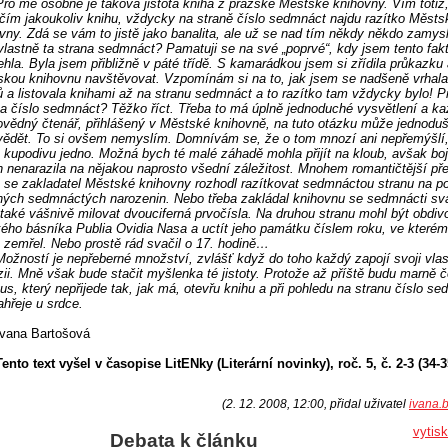
Pro mě osobně je taková jistota kniha z pražské Městské knihovny. Vím totiž
jčím jakoukoliv knihu, vždycky na straně číslo sedmnáct najdu razítko Městs
vny. Zdá se vám to jistě jako banalita, ale už se nad tím někdy někdo zamysl
 vlastně ta strana sedmnáct? Pamatuji se na své „poprvé“, kdy jsem tento fak
ehla. Byla jsem přibližně v páté třídě. S kamarádkou jsem si zřídila průkazku
kou knihovnu navštěvovat. Vzpomínám si na to, jak jsem se nadšeně vrhala
ů a listovala knihami až na stranu sedmnáct a to razítko tam vždycky bylo! P
a číslo sedmnáct? Těžko říct. Třeba to má úplně jednoduché vysvětlení a k
vědný čtenář, přihlášený v Městské knihovně, na tuto otázku může jednodu
ědět. To si ovšem nemyslím. Domnívám se, že o tom mnozí ani nepřemýšlí,
o kupodivu jedno. Možná bych té malé záhadě mohla přijít na kloub, avšak bo
 nenarazila na nějakou naprosto všední záležitost. Mnohem romantičtější př
e se zakladatel Městské knihovny rozhodl razítkovat sedmnáctou stranu na p
ných sedmnáctých narozenin. Nebo třeba zakládal knihovnu se sedmnácti sv
také vášnivě milovat dvouciferná prvočísla. Na druhou stranu mohl být obdi
ého básníka Publia Ovidia Nasa a uctít jeho památku číslem roku, ve kterém
 zemřel. Nebo prostě rád svačil o 17. hodině…
Možností je nepřeberné množství, zvlášť když do toho každý zapojí svoji vlas
zii. Mně však bude stačit myšlenka té jistoty. Protože až příště budu marně 
us, který nepřijede tak, jak má, otevřu knihu a při pohledu na stranu číslo s
hřeje u srdce.
Ivana Bartošová
Tento text vyšel v časopise LitENky (Literární novinky), roč. 5, č. 2-3 (34-35
(2. 12. 2008, 12:00, přidal uživatel
ivana.
vytis
Debata k článku