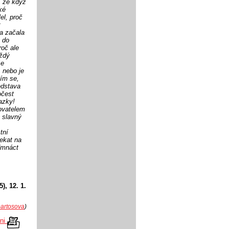
, že když
ké
el, proč
t
 a začala
 do
roč ale
aždý
še
 nebo je
jím se,
edstava
očest
azky!
vovatelem
 slavný
tní
čekat na
edmnáct
), 12. 1.
bartosova
)
kni