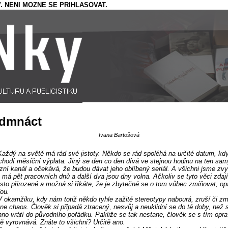
. NENI MOZNE SE PRIHLASOVAT.
dmnáct
Ivana Bartošová
Každý na světě má rád své jistoty. Někdo se rád spoléhá na určité datum, kd
chodí měsíční výplata. Jiný se den co den dívá ve stejnou hodinu na ten sa
izní kanál a očekává, že budou dávat jeho oblíbený seriál. A všichni jsme zvy
 má pět pracovních dnů a další dva jsou dny volna. Ačkoliv se tyto věci zdají
sto přirozené a možná si říkáte, že je zbytečné se o tom vůbec zmiňovat, op
ou.
V okamžiku, kdy nám totiž někdo tyhle zažité stereotypy nabourá, zruší či zm
ne chaos. Člověk si připadá ztracený, nesvůj a neuklidní se do té doby, než 
no vrátí do původního pořádku. Pakliže se tak nestane, člověk se s tím opr
ě vyrovnává. Znáte to všichni? Určitě ano.