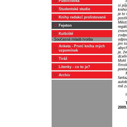
Publicistika
si pů
Studentské studie
kniho
je to
Knihy redakcí prolistované
postř
Městs
Fejeton
regál
zrovn
Kolbiště
zodpo
odpov
- Současná mladá tvorba
jim t
Anketa - První kniha mých
abych
vzpomínek
je, ž
dceři
Tiráž
Mohl 
římsk
Litenky - co to je?
poeta
Archiv
fanta
autob
mě za
2009.