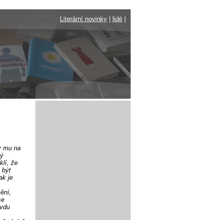
Literární novinky
|
lidé
|
y mu na
mý
klí, že
 být
ak je
ění,
se
avdu