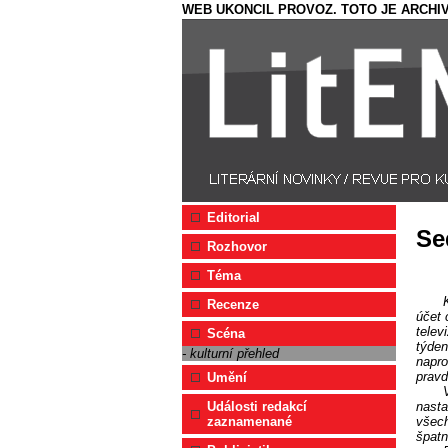
WEB UKONCIL PROVOZ. TOTO JE ARCHIV
Editorial
Se
Rozhovor
Téma
Recenze
účet 
telev
Scéna
týden
- kulturní přehled
napro
pravd
Umění
nasta
Události redakcí
všech
zaznamenané
špatn