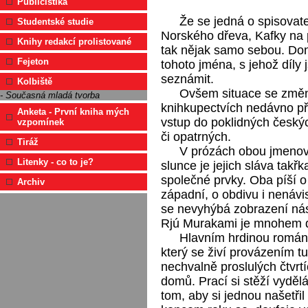
Publicistika
Že se jedná o spisovat
Studentské studie
Norského dřeva, Kafky na 
Knihy redakcí prolistované
tak nějak samo sebou. Do
Fejeton
tohoto jména, s jehož díly
seznámit.
Kolbiště
Ovšem situace se změni
- Současná mladá tvorba
knihkupectvích nedávno při
Anketa - První kniha mých
vstup do poklidných český
vzpomínek
či opatrných.
Tiráž
V prózách obou jmeno
Litenky - co to je?
slunce je jejich sláva tak
společné prvky. Oba píší o
Archiv
západní, o obdivu i nenávi
se nevyhýbá zobrazení nás
Rjú Murakami je mnohem dr
Hlavním hrdinou románu
který se živí provázením t
nechvalně proslulých čtvrt
domů. Prací si stěží vydělá
tom, aby si jednou našetři