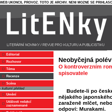
WEB UKONCIL PROVOZ. TOTO JE ARCHIV. NENI MOZNE SE PRIHLASO
Editorial
Neobyčejná polév
Rozhovor
O kontroverzním ro
Téma
spisovatele
Recenze
Scéna
- kulturní přehled
Budete-li po česk
Umění
nějakého japonského
Události redakcí
zaraženě mlčet, neb
zaznamenané
odpoví: Murakami.