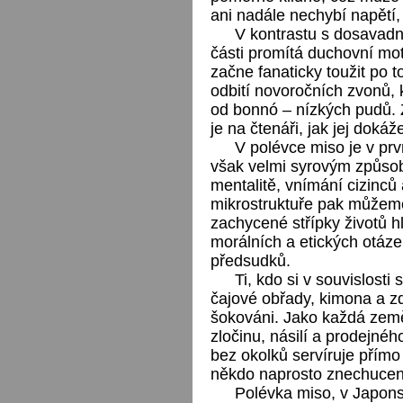
ani nadále nechybí napětí,
V kontrastu s dosavadn
části promítá duchovní mo
začne fanaticky toužit po 
odbití novoročních zvonů, k
od bonnó – nízkých pudů. 
je na čtenáři, jak jej dokáž
V polévce miso je v prv
však velmi syrovým způs
mentalitě, vnímání cizinc
mikrostruktuře pak můžeme
zachycené střípky životů hl
morálních a etických otáze
předsudků.
Ti, kdo si v souvislost
čajové obřady, kimona a 
šokováni. Jako každá země
zločinu, násilí a prodejn
bez okolků servíruje přím
někdo naprosto znechucen
Polévka miso, v Japons