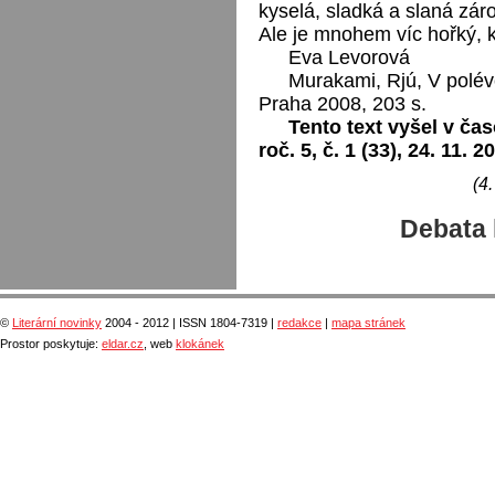
kyselá, sladká a slaná zár
Ale je mnohem víc hořký, k
Eva Levorová
Murakami, Rjú, V polévc
Praha 2008, 203 s.
Tento text vyšel v čas
roč. 5, č. 1 (33), 24. 11. 2
(4
Debata 
©
Literární novinky
2004 - 2012 | ISSN 1804-7319 |
redakce
|
mapa stránek
Prostor poskytuje:
eldar.cz
, web
klokánek