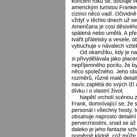
koncem roku se, doufaje v
americkým turistou Frank
cizinci něco vadí. Očividně
vždyť v těchto dnech už se 
Američana je cosi děsivého
spálená nebo umělá. A pře
tvářit přátelsky a vesele,
vybuchuje v návalech vztek
Od okamžiku, kdy je na
si přivydělávala jako plac
nepříjemného pocitu, že by
něco společného. Jeho ob
rozměrů, různé malé detail
navíc zaplétá do svých lží
dívku i o vlastní život.
Napětí vrcholí scénou 
Frank, domnívající se, že
personál i všechny hosty, 
obsahuje naprosto detailní 
perverznostmi, snad se až
daleko je jeho fantazie sch
poměrně klidně, což může 