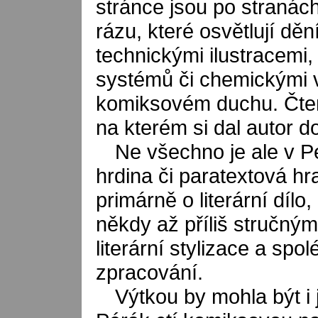
stránce jsou po stranác
rázu, které osvětlují děn
technickými ilustracemi
systémů či chemickými v
komiksovém duchu. Čtená
na kterém si dal autor d
Ne všechno je ale v P
hrdina či paratextová hra.
primárně o literární dílo
někdy až příliš stručný
literární stylizace a spo
zpracování.
Výtkou by mohla být i 