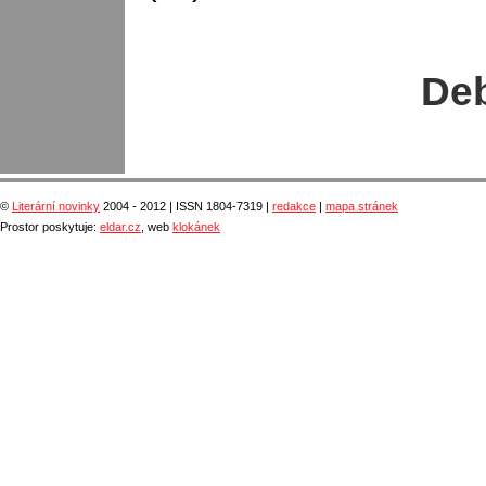
Deb
©
Literární novinky
2004 - 2012 | ISSN 1804-7319 |
redakce
|
mapa stránek
Prostor poskytuje:
eldar.cz
, web
klokánek