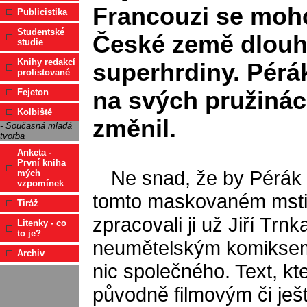
Francouzi se moho
Publicistika
Studentské
České země dlouh
studie
Knihy redakcí
superhrdiny. Pérá
prolistované
na svých pružinác
Fejeton
Kolbiště
změnil.
- Současná mladá
tvorba
Anketa -
První kniha
Ne snad, že by Pérák
mých
vzpomínek
tomto maskovaném mstit
Tiráž
zpracovali ji už Jiří Trn
Litenky - co
to je?
neumětelským komiksem.
Archiv
nic společného. Text, kt
původně filmovým či je