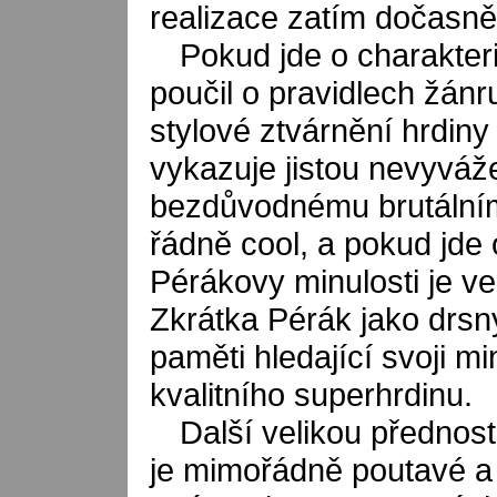
realizace zatím dočasně
Pokud jde o charakter
poučil o pravidlech žánr
stylové ztvárnění hrdiny 
vykazuje jistou nevyváž
bezdůvodnému brutálnímu
řádně cool, a pokud jde 
Pérákovy minulosti je v
Zkrátka Pérák jako drsn
paměti hledající svoji mi
kvalitního superhrdinu.
Další velikou přednost
je mimořádně poutavé a s