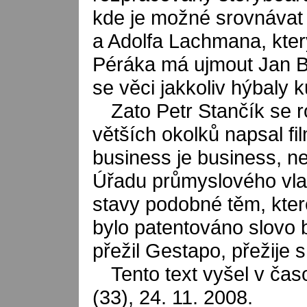
kde je možné srovnávat p
a Adolfa Lachmana, kte
Péráka má ujmout Jan B
se věci jakkoliv hýbaly 
Zato Petr Stančík se 
větších okolků napsal fi
business je business, ne
Úřadu průmyslového vlas
stavy podobné těm, které
bylo patentováno slovo 
přežil Gestapo, přežije s 
Tento text vyšel v časo
(33), 24. 11. 2008.