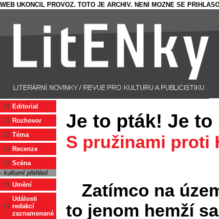
WEB UKONCIL PROVOZ. TOTO JE ARCHIV. NENI MOZNE SE PRIHLASO
Editorial
Je to pták! Je to
Rozhovor
Téma
S pružinami proti 
Recenze
Scéna
- kulturní přehled
Zatímco na územ
Umění
Události
to jenom hemží s
redakcí
zaznamenané