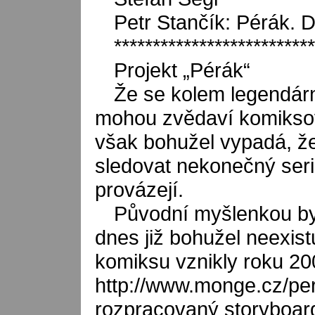
Petr Stančík: Pérák. 
**************************
Projekt „Pérák“
Že se kolem legendárn
mohou zvědaví komiksoví 
však bohužel vypadá, ž
sledovat nekonečný seri
provázejí.
Původní myšlenkou byl
dnes již bohužel neexist
komiksu vznikly roku 200
http://www.monge.cz/per
rozpracovaný storyboard