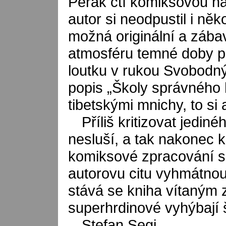
Pérák ctí komiksovou na
autor si neodpustil i ně
možná originální a zábav
atmosféru temné doby pr
loutku v rukou Svobodný
popis „Školy správného ha
tibetskými mnichy, to si 
Příliš kritizovat jedi
nesluší, a tak nakonec k
komiksové zpracování sl
autorovu citu vyhmátnou
stává se kniha vítaným z
superhrdinové vyhýbají
Stefan Segi