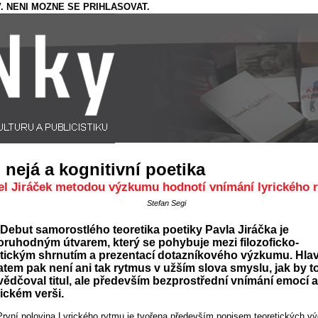
. NENI MOZNE SE PRIHLASOVAT.
, nejá a kognitivní poetika
el Jiráček metodou výzkumu hodnotí vnímání lyrického 
Stefan Segi
Debut samorostlého teoretika poetiky Pavla Jiráčka je
ruhodným útvarem, který se pohybuje mezi filozoficko-
etickým shrnutím a prezentací dotazníkového výzkumu. Hla
tem pak není ani tak rytmus v užším slova smyslu, jak by 
ědčoval titul, ale především bezprostřední vnímání emocí a 
rickém verši.
První polovina Lyrického rytmu je tvořena především popisem teoretických v