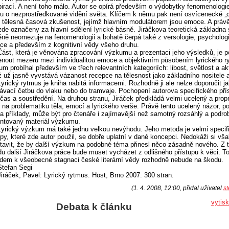
pirací. A není toho málo. Autor se opírá především o výdobytky fenomenologie
u o nezprostředkované vidění světa. Klíčem k němu pak není osvícenecké „c
 tělesná časová zkušenost, jejímž hlavním modulátorem jsou emoce. A prá
zde označeny za hlavní sdělení lyrické básně. Jiráčkova teoretická základna
ně neomezuje na fenomenologii a bohatě čerpá také z versologie, psychologi
ce a především z kognitivní vědy všeho druhu.
Část, která je věnována zpracování výzkumu a prezentaci jeho výsledků, je
enout mezeru mezi individualitou emoce a objektivním působením lyrického r
m probíhal především ve třech relevantních kategoriích: libost, světlost a akt
 už jasně vyvstává vázanost recepce na tělesnost jako základního nositele a
Lyrický rytmus je kniha nabitá informacemi. Rozhodně ji ale nelze doporučit j
ávací četbu do vlaku nebo do tramvaje. Pochopení autorova specifického přís
čas a soustředění. Na druhou stranu, Jiráček předkládá velmi ucelený a pro
 na problematiku těla, emocí a lyrického verše. Právě tento ucelený názor, p
 příklady, může být pro čtenáře i zajímavější než samotný rozsáhlý a podro
ntovaný materiál výzkumu.
Lyrický výzkum má také jednu velkou nevýhodu. Jeho metoda je velmi specif
py, které zde autor použil, se dobře uplatní v dané koncepci. Nedokáži si vš
tavit, že by další výzkum na podobné téma přinesl něco zásadně nového. Z 
u další Jiráčkova práce bude muset vycházet z odlišného přístupu k věci. 
dem k všeobecné stagnaci české literární vědy rozhodně nebude na škodu.
Stefan Segi
Jiráček, Pavel: Lyrický rytmus. Host, Brno 2007. 300 stran.
(1. 4. 2008, 12:00, přidal uživatel
st
vytis
Debata k článku