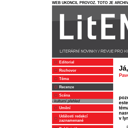
WEB UKONCIL PROVOZ. TOTO JE ARCHIV
Editorial
Já
Rozhovor
Pav
Téma
Recenze
Scéna
pozo
- kulturní přehled
est
téma
Umění
nasv
Události redakcí
v ly
zaznamenané