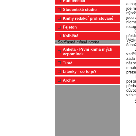
Publicistika
a ins
jde m
Studentské studie
nýbrž
jsou 
Knihy redakcí prolistované
nicmé
recep
Fejeton
překl
Kolbiště
Výzku
- Současná mladá tvorba
čehož
Anketa - První kniha mých
vzděl
vzpomínek
žádá 
Tiráž
názor
mnoha
Litenky - co to je?
preze
Archiv
postu
předs
důvod
vzhle