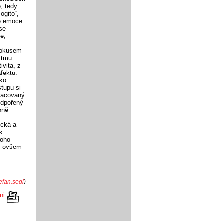
, tedy
ogito“,
vě emoce
 se
e,
 pokusem
ytmu.
ivita, z
fektu.
ako
tupu si
pracovaný
odpořený
bně
ická a
ak
toho
To ovšem
efan.segi
)
kni