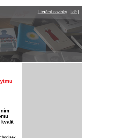
Literární novinky
|
lidé
|
rytmu
vním
tomu
kvalit
ýchodisek