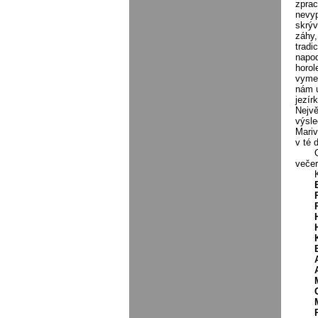
zprac
nevyp
skrýv
záhy,
tradi
napod
horol
vymez
nám u
jezír
Nejvě
výsle
Mariv
v té 
večer