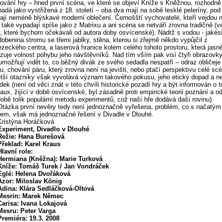
ování hry – hned první scéna, ve které se objeví Kníže s Kněžnou, rozhodně
adá jako vystřižená z 18. století – oba dva mají na sobě lesklé peleríny, pod
ají neméně blýskavé moderní oblečení. Černošští vychovatelé, kteří vejdou 
 také vypadají spíše jako z Matrixu a ani scéna se netváří zrovna tradičně (
c, které bychom očekávali od autora doby osvícenské). Nádrž s vodou - jakési
obenina stromu se třemi jablky, stěna, kterou si zřejmě někdo vypůjčil z
ezeckého centra, a laserová hranice kolem celého tohoto prostoru, která jasn
uje volnost pohybu jeho návštěvníků. Nad tím vším pak visí čtyři obrazovky
možňují vidět to, co běžný divák ze svého sedadla nespatří – odraz obličeje
ku, chování páru, který zrovna není na jevišti, nebo ptačí perspektivu celé scé
tší otazníky však vyvolává význam takového pokusu, jeho etický dopad a n
dek (není od věci znát v této chvíli historické pozadí hry a být informován o 
aux, žijící v době osvícenské, byl zásadně proti empirické teorii poznání a o
době tolik populární metodu experimentů, což naší hře dodává daší rovinu).
Otázka první nevěry tedy není jednoznačně vyřešena, problém, co s načatým
em, však má jednoznačné řešení v Divadle v Dlouhé.
Kristýna Horáčková
Experiment, Divadlo v Dlouhé
Režie: Hana Burešová
Překlad: Karel Kraus
Hlavní role:
Hermiana (Kněžna): Marie Turková
Kníže: Tomáš Turek / Jan Vondráček
Eglé: Helena Dvořáková
Azor: Miloslav König
Adina: Klára Sedláčková-Oltová
Mesrin: Marek Němec
Carisa: Ivana Lokajová
Mesru: Peter Varga
Premiéra: 19.3. 2008