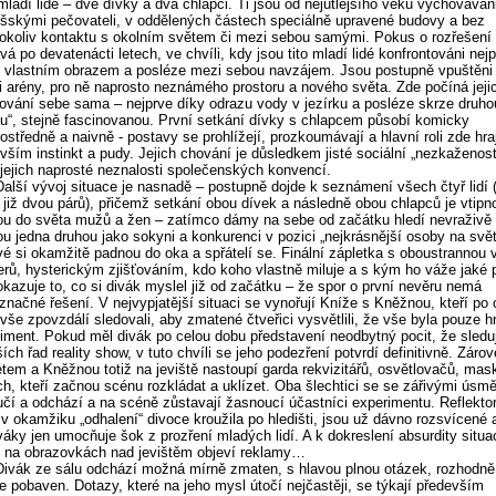
 mladí lidé – dvě dívky a dva chlapci. Ti jsou od nejútlejšího věku vychovává
šskými pečovateli, v oddělených částech speciálně upravené budovy a bez
okoliv kontaktu s okolním světem či mezi sebou samými. Pokus o rozřešení
vá po devatenácti letech, ve chvíli, kdy jsou tito mladí lidé konfrontováni nej
vlastním obrazem a posléze mezi sebou navzájem. Jsou postupně vpuštěni
i arény, pro ně naprosto neznámého prostoru a nového světa. Zde počíná jeji
ování sebe sama – nejprve díky odrazu vody v jezírku a posléze skrze druho
u“, stejně fascinovanou. První setkání dívky s chlapcem působí komicky
ostředně a naivně - postavy se prohlížejí, prozkoumávají a hlavní roli zde hra
vším instinkt a pudy. Jejich chování je důsledkem jisté sociální „nezkaženost
a jejich naprosté neznalosti společenských konvencí.
Další vývoj situace je nasnadě – postupně dojde k seznámení všech čtyř lidí (
i již dvou párů), přičemž setkání obou dívek a následně obou chlapců je vtipn
u do světa mužů a žen – zatímco dámy na sebe od začátku hledí nevraživě
u jedna druhou jako sokyni a konkurenci v pozici „nejkrásnější osoby na svět
é si okamžitě padnou do oka a spřátelí se. Finální zápletka s oboustrannou
erů, hysterickým zjišťováním, kdo koho vlastně miluje a s kým ho váže jaké 
okazuje to, co si divák myslel již od začátku – že spor o první nevěru nemá
značné řešení. V nejvypjatější situaci se vynořují Kníže s Kněžnou, kteří po 
vše zpovzdálí sledovali, aby zmatené čtveřici vysvětlili, že vše byla pouze h
iment. Pokud měl divák po celou dobu představení neodbytný pocit, že sledu
ších řad reality show, v tuto chvíli se jeho podezření potvrdí definitivně. Záro
tem a Kněžnou totiž na jeviště nastoupí garda rekvizitářů, osvětlovačů, mas
ch, kteří začnou scénu rozkládat a uklízet. Oba šlechtici se se zářivými úsm
učí a odchází a na scéně zůstavají žasnoucí účastníci experimentu. Reflektor
 v okamžiku „odhalení“ divoce kroužila po hledišti, jsou už dávno rozsvícené 
váky jen umocňuje šok z prozření mladých lidí. A k dokreslení absurdity situa
 na obrazovkách nad jevištěm objeví reklamy…
Divák ze sálu odchází možná mírně zmaten, s hlavou plnou otázek, rozhodně
e pobaven. Dotazy, které na jeho mysl útočí nejčastěji, se týkají především