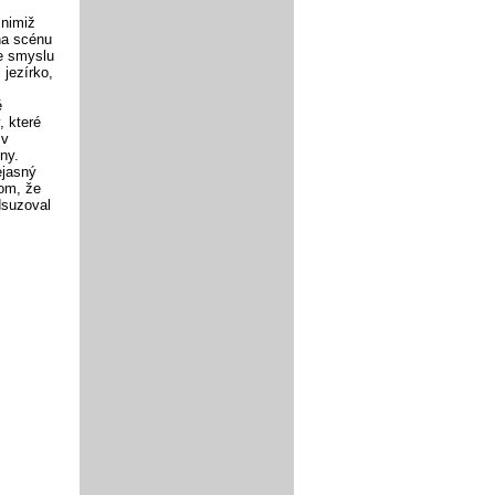
 nimiž
na scénu
ve smyslu
 jezírko,
ě
, které
 v
ny.
ejasný
tom, že
dsuzoval