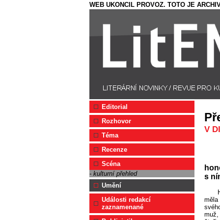
WEB UKONCIL PROVOZ. TOTO JE ARCHIV
Editorial
Př
Rozhovor
V D
Téma
Recenze
Scéna
hono
- kulturní přehled
s ní
Umění
měla 
Události redakcí
svého
zaznamenané
muž, 