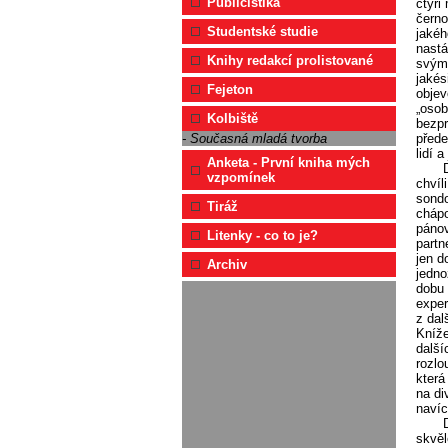
Publicistika
čtyři
černo
Studentské studie
jakéh
nastá
Knihy redakcí prolistované
svým 
jakés
Fejeton
objev
„osob
Kolbiště
bezpr
přede
- Současná mladá tvorba
lidí 
Anketa - První kniha mých
vzpomínek
chvíl
sondo
Tiráž
chápo
pánov
Litenky - co to je?
partn
jen d
Archiv
jedno
dobu 
exper
z dal
Kníže
další
rozlo
která
na di
navíc
skvěl