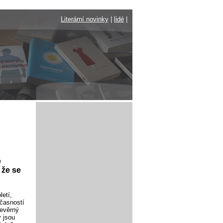
Literární novinky
|
lidé
|
e
 že se
etí,
učasností
nevěrný
y jsou