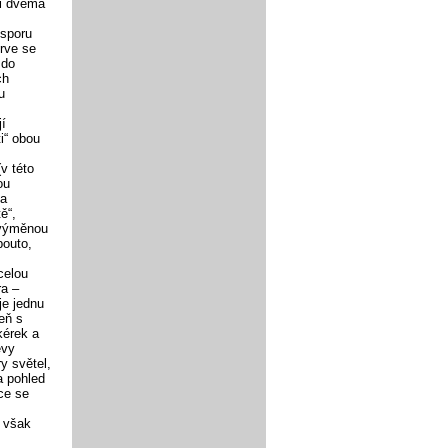
ni dvěma
 sporu
prve se
 do
ch
u
jí
i“ obou
v této
ou
 a
ě“,
 výměnou
pouto,
celou
ra –
je jednu
veň s
kérek a
ěvy
y světel,
a pohled
ce se
 však