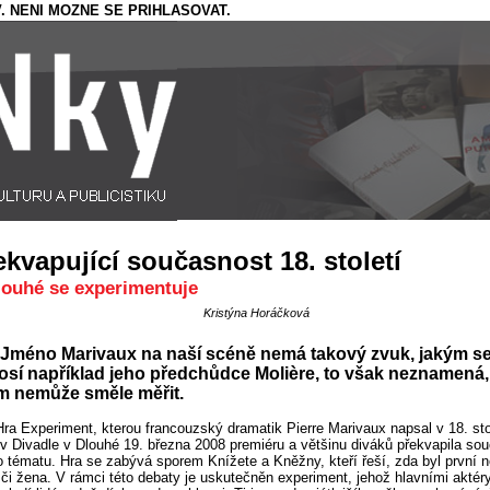
. NENI MOZNE SE PRIHLASOVAT.
ekvapující současnost 18. století
louhé se experimentuje
Kristýna Horáčková
Jméno Marivaux na naší scéně nemá takový zvuk, jakým s
sí například jeho předchůdce Molière, to však neznamená,
m nemůže směle měřit.
Hra Experiment, kterou francouzský dramatik Pierre Marivaux napsal v 18. stol
v Divadle v Dlouhé 19. března 2008 premiéru a většinu diváků překvapila so
 tématu. Hra se zabývá sporem Knížete a Kněžny, kteří řeší, zda byl první 
či žena. V rámci této debaty je uskutečněn experiment, jehož hlavními aktér