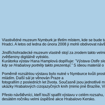
Vlastivědné muzeum Nymburk je třetím místem, kde se bude ta
Hradci. A letos od ledna do února 2008 ji mohli obdivovat návš
Jindřichohradecké muzeum vlastně stojí za zrodem takto velmi
zvětšeniny digitálně vytisklo.
Kurátorka výstav Hana Hamplová doplňuje:
"Výstava Ostře sl
kdy se Hrabalovy portréty takto prezentují."
S ideou materiál o 
Poměrně rozsáhlou výstavu bylo nutné v Nymburce kvůli prost
mládím. Další sál je věnován Praze a
fotografiím z posledních let života. Současně jsou jednotlivé 
ukázky Hrabalových cizojazyčných knih (mimo jiné Brazílie, Vi
Přesto návštěvníci, kteří touží spatřit výstavu v celém rozsahu
desátém ročníku velmi úspěšné akce Hrabalovo Kersko.