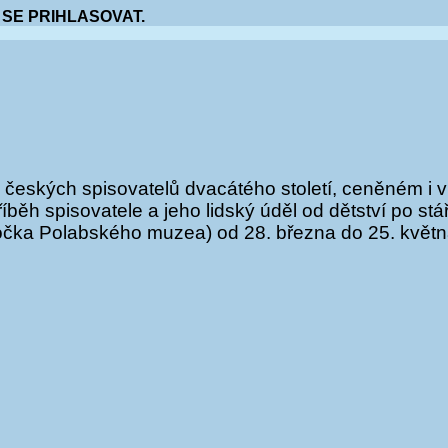
 SE PRIHLASOVAT.
českých spisovatelů dvacátého století, ceněném i v 
íběh spisovatele a jeho lidský úděl od dětství po stá
očka Polabského muzea) od 28. března do 25. kvě