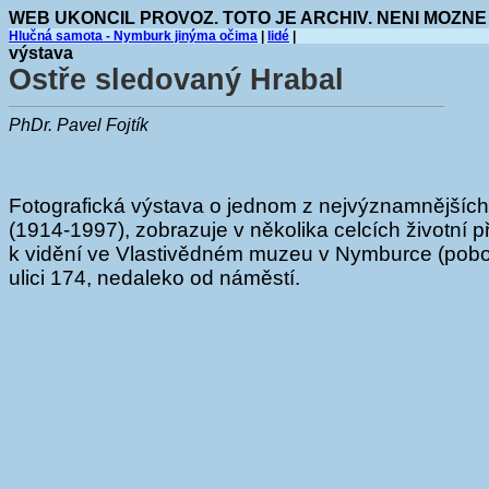
WEB UKONCIL PROVOZ. TOTO JE ARCHIV. NENI MOZNE
Hlučná samota - Nymburk jinýma očima
|
lidé
|
výstava
Ostře sledovaný Hrabal
PhDr. Pavel Fojtík
Fotografická výstava o jednom z nejvýznamnějších 
(1914-1997), zobrazuje v několika celcích životní př
k vidění ve Vlastivědném muzeu v Nymburce (pob
ulici 174, nedaleko od náměstí.