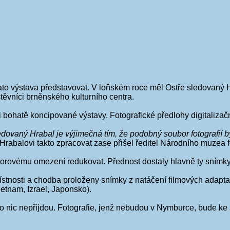
to výstava představovat. V loňském roce měl Ostře sledovaný H
těvníci brněnského kulturního centra.
 bohatě koncipované výstavy. Fotografické předlohy digitalizač
edovaný Hrabal je výjimečná tím, že podobný soubor fotografií
Hrabalovi takto zpracovat zase přišel ředitel Národního muzea f
orovému omezení redukovat. Přednost dostaly hlavně ty snímky
místnosti a chodba proloženy snímky z natáčení filmových adapta
etnam, Izrael, Japonsko).
, o nic nepřijdou. Fotografie, jenž nebudou v Nymburce, bude ke s