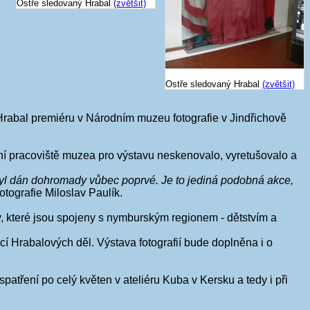
Ostře sledovaný Hrabal
(zvětšit)
Ostře sledovaný Hrabal
(zvětšit)
rabal premiéru v Národním muzeu fotografie v Jindřichově
ní pracoviště muzea pro výstavu neskenovalo, vyretušovalo a
 byl dán dohromady vůbec poprvé. Je to jediná podobná akce,
otografie Miloslav Paulík.
, které jsou spojeny s nymburským regionem - dětstvím a
cí Hrabalových děl. Výstava fotografií bude doplněna i o
patření po celý květen v ateliéru Kuba v Kersku a tedy i při