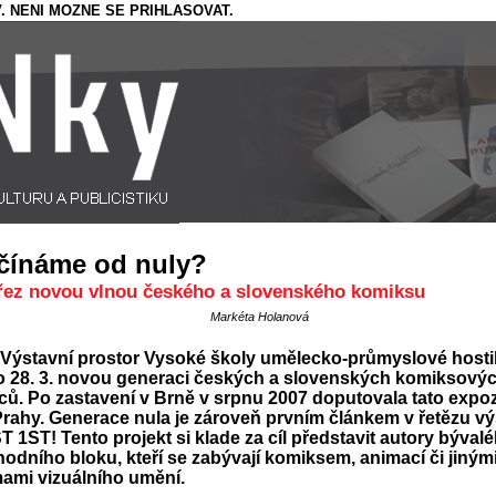
. NENI MOZNE SE PRIHLASOVAT.
čínáme od nuly?
řez novou vlnou českého a slovenského komiksu
Markéta Holanová
Výstavní prostor Vysoké školy umělecko-průmyslové hostil
do 28. 3. novou generaci českých a slovenských komiksový
ců. Po zastavení v Brně v srpnu 2007 doputovala tato expoz
rahy. Generace nula je zároveň prvním článkem v řetězu vý
 1ST! Tento projekt si klade za cíl představit autory býval
odního bloku, kteří se zabývají komiksem, animací či jiným
ami vizuálního umění.