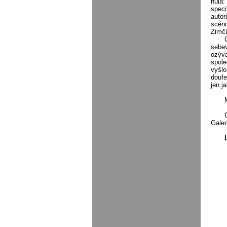
nula:
speci
autor
scéno
Zimčí
sebev
ozýva
spole
vyšlo
doufe
jen j
Galer