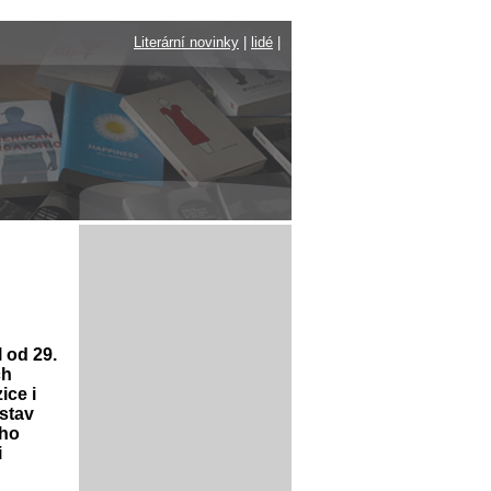
Literární novinky
|
lidé
|
 od 29.
ch
ice i
stav
ého
i