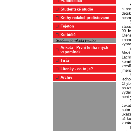
Publicistika
si po
Studentské studie
dětsk
nesmr
Knihy redakcí prolistované
Fejeton
západ
90. l
Kolbiště
Čtená
zname
- Současná mladá tvorba
vypad
Anketa - První kniha mých
vzpomínek
Mezi 
Lachm
Tiráž
komik
kresl
Litenky - co to je?
jmeno
Archiv
jedno
Chybě
pouze
vydan
není 
čekát
autor
ukáza
až ko
kurát