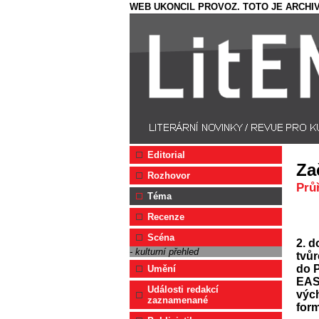
WEB UKONCIL PROVOZ. TOTO JE ARCHIV
Editorial
Za
Rozhovor
Prů
Téma
Recenze
Scéna
2. 
- kulturní přehled
tvůr
do P
Umění
EAST
Události redakcí
vých
zaznamenané
form