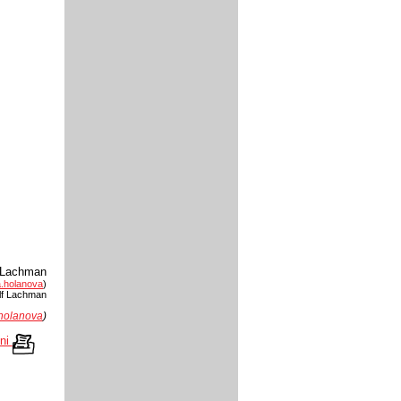
f Lachman
.holanova
)
lf Lachman
holanova
)
kni