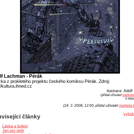
lf Lachman - Pérák
ka z prokletého projektu českého komiksu Pérák. Zdroj:
//kultura.ihned.cz
ilustrace: Adol
(přidal uživatel
marketa
© Ado
(24. 3. 2008, 12:00, přidal uživatel
marketa.
vytis
visející články
Láska a bolest
Jen pro otrlé