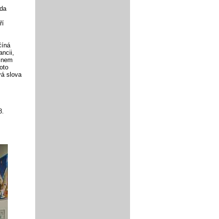
ada
ří
číná
ncii,
rinem
oto
vá slova
8.