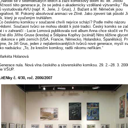
 „Narodil se v sedmdesátých letech a zažil komiksový boom 90. let. Jistou
fičností této generace je, že se jedná o akademicky vzdělané výtvarníky.“ Ř
ů vystudovala AVU (např. K. Jerie, J. Grus), J. Bažant a M. Němeček jsou
grafové, M. Pokorný absolvoval animaci ve Zlíně. Jako zjevení tak působí Ji
k, který je vyučeným truhlářem.
Co českému komiksu v současné chvíli nejvíce schází? Podle mého názoru
ědomí. Současní tvůrci se mohou obrátit k jisté tradici. Český komiks se za
t i v zahraničí - Lucie Lomová publikovala své album Anna chce skočit ve Fra
čné dílo Jiřího Gruse (kresba) a Štěpána Kopřivy (scénář) Nitro těžkne glyce
 dokonce v pěti zemích (USA, Francie, Německo, Holandsko, Španělsko). Pr
jme, že Jiří Grus, jeden z nejtalentovanějších tvůrců nové generace, myslí s
ako nadsázku: „To, že kreslím komiksy, radši nikomu neříkám.“
Markéta Holanová
Generace nula. Nová vlna českého a slovenského komiksu. 29. 2.–28. 3. 200
ie VŠUP.
LitENky č. 4/30, roč. 2006/2007