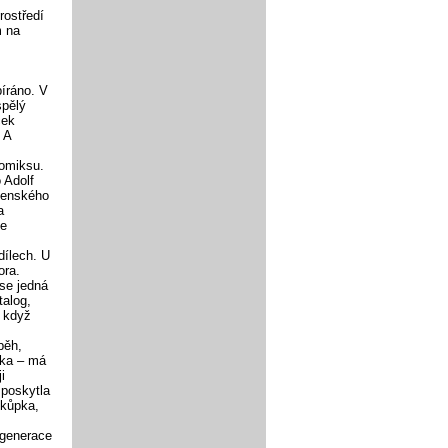
rostředí
m na
píráno. V
spělý
ček
 A
komiksu.
 Adolf
venského
a
še
ílech. U
ora.
 se jedná
talog,
i když
běh,
zka – má
i
 poskytla
okůpka,
 generace