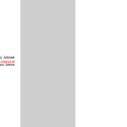
no Jelinek
.holanova
)
ano Jelinek