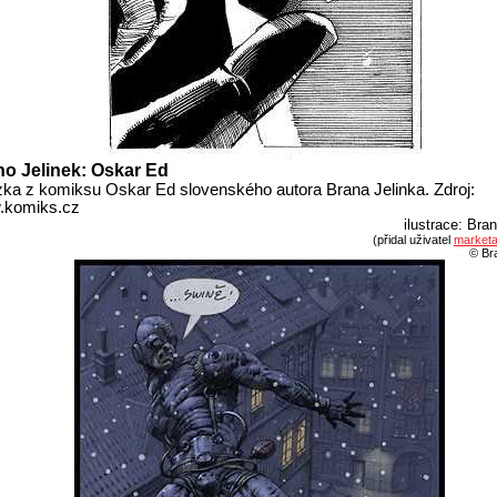
o Jelinek: Oskar Ed
ka z komiksu Oskar Ed slovenského autora Brana Jelinka. Zdroj:
komiks.cz
ilustrace: Bra
(přidal uživatel
marketa
© Br