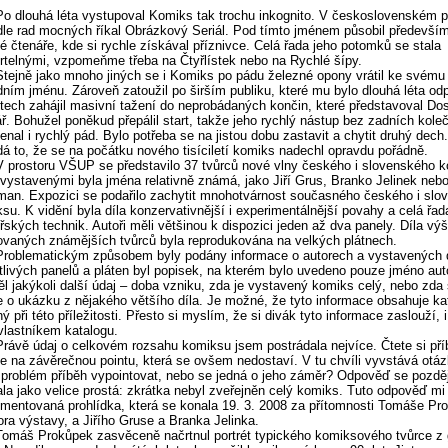
Po dlouhá léta vystupoval Komiks tak trochu inkognito. V československém p
dle rad mocných říkal Obrázkový Seriál. Pod tímto jménem působil předevší
é čtenáře, kde si rychle získával příznivce. Celá řada jeho potomků se stala
telnými, vzpomeňme třeba na Čtyřlístek nebo na Rychlé šípy.
Stejně jako mnoho jiných se i Komiks po pádu železné opony vrátil ke svému
ním jménu. Zároveň zatoužil po širším publiku, které mu bylo dlouhá léta od
etech zahájil masivní tažení do neprobádaných končin, které představoval Do
ř. Bohužel poněkud přepálil start, takže jeho rychlý nástup bez zadních kole
nal i rychlý pád. Bylo potřeba se na jistou dobu zastavit a chytit druhý dech.
á to, že se na počátku nového tisíciletí komiks nadechl opravdu pořádně.
V prostoru VŠUP se představilo 37 tvůrců nové vlny českého i slovenského 
vystavenými byla jména relativně známá, jako Jiří Grus, Branko Jelinek nebo
an. Expozici se podařilo zachytit mnohotvárnost současného českého i slo
su. K vidění byla díla konzervativnější i experimentálnější povahy a celá řad
ířských technik. Autoři měli většinou k dispozici jeden až dva panely. Díla vý
vaných známějších tvůrců byla reprodukována na velkých plátnech.
Problematickým způsobem byly podány informace o autorech a vystavených d
tlivých panelů a pláten byl popisek, na kterém bylo uvedeno pouze jméno aut
l jakýkoli další údaj – doba vzniku, zda je vystavený komiks celý, nebo zda
 o ukázku z nějakého většího díla. Je možné, že tyto informace obsahuje ka
ý při této příležitosti. Přesto si myslím, že si divák tyto informace zaslouží, 
vlastníkem katalogu.
Právě údaj o celkovém rozsahu komiksu jsem postrádala nejvíce. Čtete si pří
e na závěrečnou pointu, která se ovšem nedostaví. V tu chvíli vyvstává otá
 problém příběh vypointovat, nebo se jedná o jeho záměr? Odpověď se pozděj
la jako velice prostá: zkrátka nebyl zveřejněn celý komiks. Tuto odpověď mi
mentovaná prohlídka, která se konala 19. 3. 2008 za přítomnosti Tomáše Pr
ora výstavy, a Jiřího Gruse a Branka Jelinka.
Tomáš Prokůpek zasvěceně načrtnul portrét typického komiksového tvůrce z