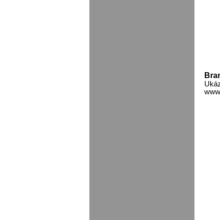
Bran
Ukáz
www.