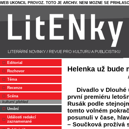
WEB UKONCIL PROVOZ. TOTO JE ARCHIV. NENI MOZNE SE PRIHLASO
Editorial
Helenka už bude 
Rozhovor
Téma
Recenze
Divadlo v Dlouhé 
první premiéru letoš
Scéna
- kulturní přehled
Rusák podle stejnoj
Umění
tomto volném pokra
posunuli v čase, hla
Události redakcí
zaznamenané
– Součková prožívá 