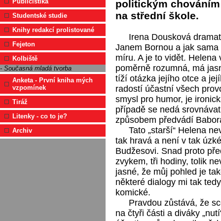
Publicistika
politickým chováním
na střední škole.
Studentské studie
Knihy redakcí prolistované
Irena Dousková dramati
Fejeton
Janem Bornou a jak sama p
míru. A je to vidět. Helena
Kolbiště
poměrně rozumná, má jasnou
- Současná mladá tvorba
tíží otázka jejího otce a j
Anketa - První kniha mých
radostí účastní všech prov
vzpomínek
smysl pro humor, je ironic
Tiráž
případě se nedá srovnávat
Litenky - co to je?
způsobem předvádí Babora
Tato „starší“ Helena ne
Archiv
tak hravá a není v tak úzk
Budžesovi. Snad proto před
zvykem, tři hodiny, tolik n
jasné, že můj pohled je ta
některé dialogy mi tak te
komické.
Pravdou zůstává, že scé
na čtyři části a diváky „n