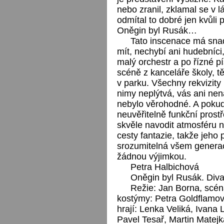
nebo zranil, zklamal se v lá
odmítal to dobré jen kvůli
Oněgin byl Rusák…
Tato inscenace má sna
mít, nechybí ani hudebníci,
malý orchestr a po řízné pí
scéně z kanceláře školy, t
v parku. Všechny rekvizity
nimy neplýtvá, vás ani nen
nebylo věrohodné. A pokud 
neuvěřitelně funkční prost
skvěle navodit atmosféru n
cesty fantazie, takže jeho 
srozumitelná všem genera
žádnou výjimkou.
Petra Halbichová
Oněgin byl Rusák. Diva
Režie: Jan Borna, scén
kostýmy: Petra Goldflamov
hrají: Lenka Veliká, Ivana
Pavel Tesař, Martin Matej