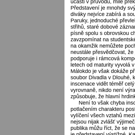
účasti v průvodu, mile pře
Představení je mnohdy svým
diváky nejvíce zabírá a so
Paruky, jednoduché převl
střihů, staré dobové záznamy
písně spolu s obrovskou chu
zavzpomínat na studentské 
na okamžik nemůžete pochyb
neustále přesvědčovat, že j
podporuje i rámcová kompoz
letech od maturity vyvolá
Málokdo je však dokáže p
soubor Divadla v Dlouhé, 
inscenace vidět téměř celý
vyrovnaně, nikdo není výra
způsobuje, že hlavní hrdin
Není to však chyba ins
potlačením charakteru pos
vylíčení všech vztahů mezi
nejsou nijak zvlášť výjimečn
publika můžu říct, že se n
je představení výstižné. K