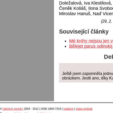
Doležalová, Iva Klestilová
Čeněk Koliáš, Ilona Svobo
Miroslav Hanuš, Naď Vicen
(29. 2.
Související články
Mé knihy nejsou jen 
Bělejet parus odinok
Deb
Ještě jsem zapomněla jednu 
obrázkem. Jestli ano, díky K
©
Literární novinky
2004 - 2012 | ISSN 1804-7319 |
redakce
|
mapa stránek