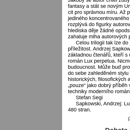
fantasy a stát se novým 
cit pro správnou míru. Až p
jediného koncentrovaného 
rozplývá do figurky autoro
hlediska děje žádné opodst
zahaluje mlha autorových 
Celou trilogii tak lze d
příležitost. Andrzej Sapko
základnou čtenářů, kteří s 
román Lux perpetua. Nicmé
budoucnost. Může buď pro
do sebe zahleděném stylu 
historických, filosofických 
„pouze“ jako dobrý příběh
techniky moderního román
Stefan Segi
Sapkowski, Andrzej: Lu
480 stran.
(