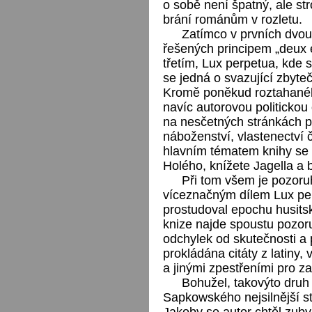
o sobě není špatný, ale s
brání románům v rozletu.
Zatímco v prvních dvou 
řešených principem „deux 
třetím, Lux perpetua, kde s
se jedná o svazující zbyteč
Kromě poněkud roztahaného
navíc autorovou politickou
na nesčetných stránkách pr
náboženství, vlastenectví či
hlavním tématem knihy se 
Holého, knížete Jagella a b
Při tom všem je pozoru
víceznačným dílem Lux per
prostudoval epochu husitský
knize najde spoustu pozor
odchylek od skutečnosti a 
prokládána citáty z latiny
a jinými zpestřeními pro z
Bohužel, takovýto druh 
Sapkowského nejsilnější str
Jakoby se autor chtěl zuby