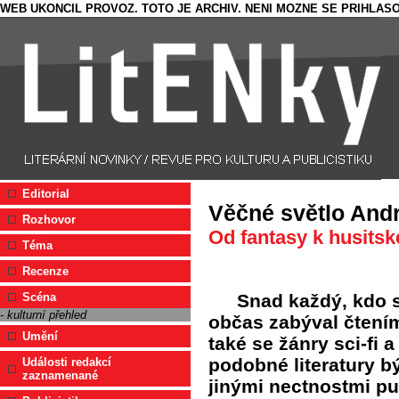
WEB UKONCIL PROVOZ. TOTO JE ARCHIV. NENI MOZNE SE PRIHLASO
Editorial
Věčné světlo And
Rozhovor
Od fantasy k husits
Téma
Recenze
Snad každý, kdo 
Scéna
- kulturní přehled
občas zabýval čtením
Umění
také se žánry sci-fi 
podobné literatury 
Události redakcí
zaznamenané
jinými nectnostmi pub