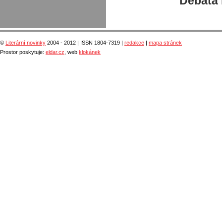
Debata 
©
Literární novinky
2004 - 2012 | ISSN 1804-7319 |
redakce
|
mapa stránek
Prostor poskytuje:
eldar.cz
, web
klokánek