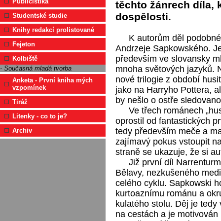
Publicistika
těchto žánrech díla, 
dospělosti.
Studentské studie
Knihy redakcí prolistované
K autorům děl podobné 
Fejeton
Andrzeje Sapkowského. Jeh
především ve slovansky ml
Kolbiště
mnoha světových jazyků. N
- Současná mladá tvorba
nové trilogie z období husi
Anketa - První kniha mých
vzpomínek
jako na Harryho Pottera, 
by nešlo o ostře sledovano
Tiráž
Ve třech románech „hus
Litenky - co to je?
oprostil od fantastických pr
tedy především meče a mag
Archiv
zajímavý pokus vstoupit na
straně se ukazuje, že si aut
Již první díl Narrentur
Bělavy, nezkušeného medi
celého cyklu. Sapkowski h
kurtoaznímu románu a okruh
kulatého stolu. Děj je ted
na cestách a je motivován