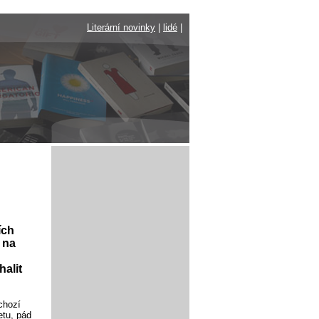
Literární novinky
|
lidé
|
ích
 na
alit
chozí
etu, pád