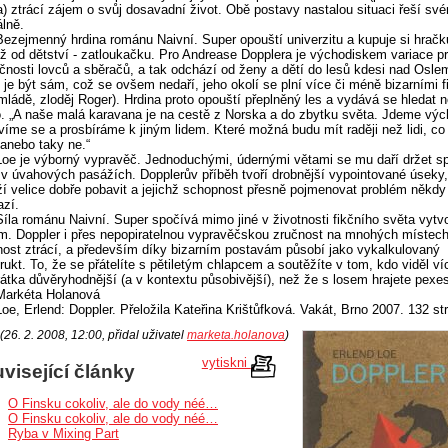
a) ztrácí zájem o svůj dosavadní život. Obě postavy nastalou situaci řeší sv
álně.
Bezejmenný hrdina románu Naivní. Super opouští univerzitu a kupuje si hračk
ž od dětství - zatloukačku. Pro Andrease Dopplera je východiskem variace p
čnosti lovců a sběračů, a tak odchází od ženy a dětí do lesů kdesi nad Osle
 je být sám, což se ovšem nedaří, jeho okolí se plní více či méně bizarními 
 mládě, zloděj Roger). Hrdina proto opouští přeplněný les a vydává se hledat 
. „A naše malá karavana je na cestě z Norska a do zbytku světa. Jdeme vý
víme se a prosbíráme k jiným lidem. Které možná budu mít raději než lidi, co 
 anebo taky ne.“
Loe je výborný vypravěč. Jednoduchými, údernými větami se mu daří držet sp
i v úvahových pasážích. Dopplerův příběh tvoří drobnější vypointované úseky,
í velice dobře pobavit a jejichž schopnost přesně pojmenovat problém někdy
zí.
Síla románu Naivní. Super spočívá mimo jiné v životnosti fikčního světa vytv
m. Doppler i přes nepopiratelnou vypravěčskou zručnost na mnohých místech
nost ztrácí, a především díky bizarním postavám působí jako vykalkulovaný
rukt. To, že se přátelíte s pětiletým chlapcem a soutěžíte v tom, kdo viděl víc
rátka důvěryhodnější (a v kontextu působivější), než že s losem hrajete pexe
Markéta Holanová
Loe, Erlend: Doppler. Přeložila Kateřina Krištůfková. Vakát, Brno 2007. 132 st
(26. 2. 2008, 12:00, přidal uživatel
marketa.holanova
)
vytiskni
visející články
O Finsku cokoliv, ale do vody néé…
O Finsku cokoliv, ale do vody néé…
Ryba v Mixing Part