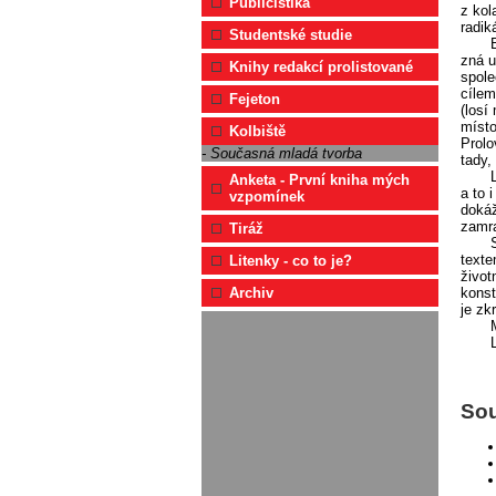
Publicistika
z kol
radik
Studentské studie
zná u
Knihy redakcí prolistované
spole
cílem
Fejeton
(losí
místo
Kolbiště
Prolo
- Současná mladá tvorba
tady,
Anketa - První kniha mých
a to 
vzpomínek
dokáž
zamra
Tiráž
texte
Litenky - co to je?
život
konst
Archiv
je zk
Sou