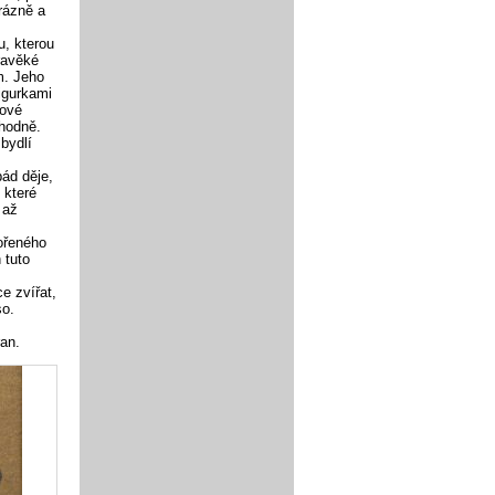
érázně a
u, kterou
ravěké
m. Jeho
figurkami
nové
chodně.
bydlí
ád děje,
 které
 až
ořeného
 tuto
e zvířat,
so.
ran.