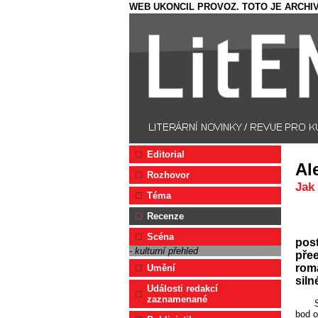
WEB UKONCIL PROVOZ. TOTO JE ARCHIV
Editorial
Al
Rozhovor
Jak 
Téma
Recenze
Scéna
post
- kulturní přehled
přee
romá
Umění
siln
Události redakcí
zaznamenané
bod o