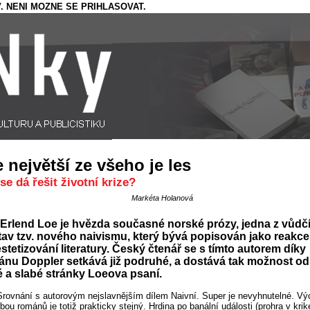
. NENI MOZNE SE PRIHLASOVAT.
e největší ze všeho je les
se dá řešit životní krize?
Markéta Holanová
Erlend Loe je hvězda současné norské prózy, jedna z vůdč
av tzv. nového naivismu, který bývá popisován jako reakce
stetizování literatury. Český čtenář se s tímto autorem díky
nu Doppler setkává již podruhé, a dostává tak možnost odh
é a slabé stránky Loeova psaní.
Srovnání s autorovým nejslavnějším dílem Naivní. Super je nevyhnutelné. Vý
bou románů je totiž prakticky stejný. Hrdina po banální události (prohra v krik