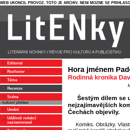
WEB UKONCIL PROVOZ. TOTO JE ARCHIV. NENI MOZNE SE PRIHLASO
Editorial
Hora jménem Pad
Rozhovor
Rodinná kronika Dav
Téma
M
Recenze
Šestým dílem se u
Scéna
- kulturní přehled
nejzajímavějších kom
Umění
Čechách objevily.
Události redakcí
zaznamenané
Komiks. Obrázky. Vlast