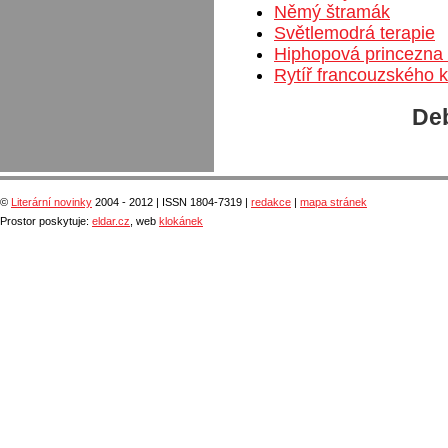
Němý štramák
Světlemodrá terapie
Hiphopová princezna 
Rytíř francouzského 
Deb
©
Literární novinky
2004 - 2012 | ISSN 1804-7319 |
redakce
|
mapa stránek
Prostor poskytuje:
eldar.cz
, web
klokánek