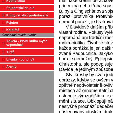
malí také kreslili obrázkov
Publicistika
princezna nebo třeba sous
Studentské studie
B. byla Čingischánova vojsk
Knihy redakcí prolistované
porazil protivníka. Protiv
nemohl porazit, je bratrov
Fejeton
V Davidově dalším příb
Kolbiště
vlastní rodina. Pokusy vylé
- Současná mladá tvorba
nepomáhá ani tradiční medic
Anketa - První kniha mých
makrobiotika. Život se st
vzpomínek
každá porážka je jen dalš
Tiráž
zvané Padoucnice. Jakýkol
horu je nemožný. Epilepsie
Litenky - co to je?
Christopha, ale podepisuje
Archiv
Davida je jediným způsobe
Styl kresby by svou je
obrázky, kdyby se ovšem v 
zpětně neodvolatelně ovliv
místech až ornamentální c
ustupuje výraznějšímu, exp
mění situace. Obklopují ná
neslyšně prochází dědeče
následovaný čínským drak