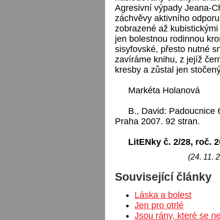
Agresivní výpady Jeana-Chr
záchvěvy aktivního odporu
zobrazené až kubistickými 
jen bolestnou rodinnou kro
sisyfovské, přesto nutné 
zavíráme knihu, z jejíž če
kresby a zůstal jen stočený
Markéta Holanová
B., David: Padoucnice 
Praha 2007. 92 stran.
LitENky č. 2/28, roč. 
(24. 11. 
Související články
Láska a bolest
Jen pro otrlé
Jsou rány, které se n