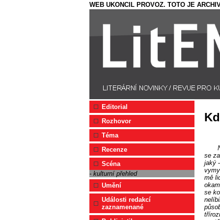
WEB UKONCIL PROVOZ. TOTO JE ARCHIV
Editorial
Kd
Rozhovor
Téma
Recenze
se za
jaký 
Scéna
vymyk
- kulturní přehled
mě li
okamž
Umění
se ko
nelíb
Události redakcí
působ
zaznamenané
tříro