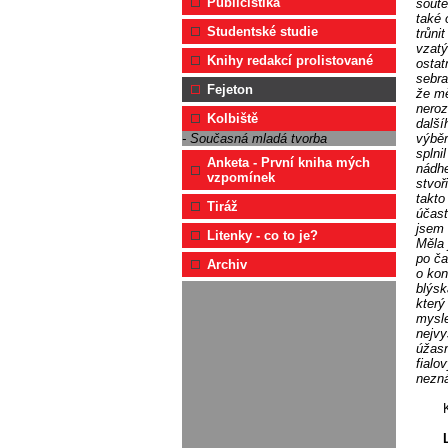
Publicistika
soutě
také 
Studentské studie
trůni
vzatý
Knihy redakcí prolistované
ostat
sebra
Fejeton
že mě
neroz
Kolbiště
další
výběr
- Současná mladá tvorba
splni
Anketa - První kniha mých
nádhe
vzpomínek
stvoř
takto
Tiráž
účast
jsem 
Litenky - co to je?
Měla 
po ča
Archiv
o kon
blýsk
který
mysle
nejvy
úžasn
fialo
nezná