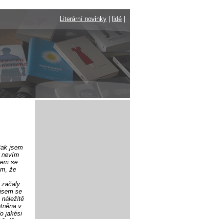
Literární novinky
|
lidé
|
Pak jsem
i nevím
jsem se
em, že
 začaly
 jsem se
 náležitě
otněna v
o jakési