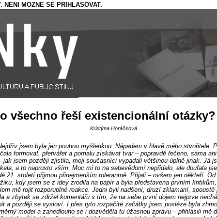
. NENI MOZNE SE PRIHLASOVAT.
o všechno řeší existencionální otázky?
Kristýna Horáčková
Nejdřív jsem byla jen pouhou myšlenkou. Nápadem v hlavě mého stvořitele. 
čala formovat, přetvářet a pomalu získávat tvar – popravdě řečeno, sama an
– jak jsem později zjistila, moji současníci vypadali většinou úplně jinak. Já 
ala, a to naprosto vším. Moc mi to na sebevědomí nepřidalo, ale doufala js
dé 21. století přijmou přinejmenším tolerantně. Přijali – ovšem jen někteří. Od
iku, kdy jsem se z idey zrodila na papír a byla představena prvním kritikům,
lem mě rojit rozporuplné reakce. Jedni byli nadšení, druzí zklamaní, spoustě
ila a zbytek se zdržel komentářů s tím, že na sebe první dojem nejprve nechá
it a později se vysloví. I přes tyto rozpačité začátky jsem posléze byla zhm
změrný model a zanedlouho se i dozvěděla tu úžasnou zprávu – přihlásili mě d