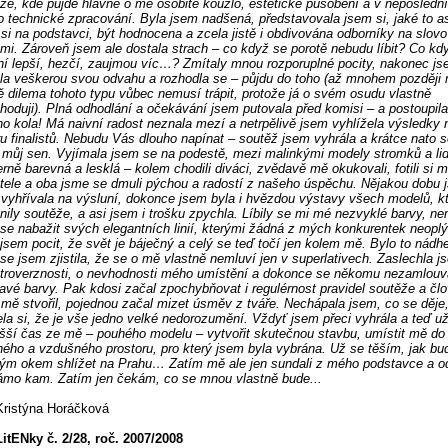
že, kde půjde hlavně o mé osobité kouzlo, estetické působení a v neposlední
o technické zpracování. Byla jsem nadšená, představovala jsem si, jaké to a
t si na podstavci, být hodnocena a zcela jistě i obdivována odborníky na slovo
mi. Zároveň jsem ale dostala strach – co když se porotě nebudu líbit? Co kd
ní lepší, hezčí, zaujmou víc…? Zmítaly mnou rozporuplné pocity, nakonec js
la veškerou svou odvahu a rozhodla se – půjdu do toho (až mnohem později 
 dilema tohoto typu vůbec nemusí trápit, protože já o svém osudu vlastně
hoduji). Plná odhodlání a očekávání jsem putovala před komisi – a postoupil
ho kola! Má naivní radost neznala mezí a netrpělivě jsem vyhlížela výsledky 
u finalistů. Nebudu Vás dlouho napínat – soutěž jsem vyhrála a krátce nato 
l můj sen. Vyjímala jsem se na podestě, mezi malinkými modely stromků a lid
rně barevná a lesklá – kolem chodili diváci, zvědavě mě okukovali, fotili si 
itele a oba jsme se dmuli pýchou a radostí z našeho úspěchu. Nějakou dobu 
 vyhřívala na výsluní, dokonce jsem byla i hvězdou výstavy všech modelů, k
nily soutěže, a asi jsem i trošku zpychla. Líbily se mi mé nezvyklé barvy, n
se nabažit svých elegantních linií, kterými žádná z mých konkurentek neoplý
jsem pocit, že svět je báječný a celý se teď točí jen kolem mě. Bylo to nádhe
se jsem zjistila, že se o mě vlastně nemluví jen v superlativech. Zaslechla 
troverznosti, o nevhodnosti mého umístění a dokonce se někomu nezamlou
avé barvy. Pak kdosi začal zpochybňovat i regulérnost pravidel soutěže a čl
 mě stvořil, pojednou začal mizet úsměv z tváře. Nechápala jsem, co se děje
la si, že je vše jedno velké nedorozumění. Vždyť jsem přeci vyhrála a teď už
šší čas ze mě – pouhého modelu – vytvořit skutečnou stavbu, umístit mě do
ého a vzdušného prostoru, pro který jsem byla vybrána. Už se těším, jak b
vým okem shlížet na Prahu… Zatím mě ale jen sundali z mého podstavce a o
mo kam. Zatím jen čekám, co se mnou vlastně bude...
Kristýna Horáčková
LitENky č. 2/28, roč. 2007/2008