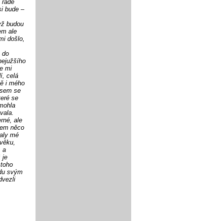
 řadě
si bude –
yž budou
em ale
mi došlo,
a do
nejužšího
se mi
í, celá
mě i mého
jsem se
teré se
emohla
vala.
rné, ale
jsem něco
valy mé
ověku,
, a
 je
 toho
udu svým
dvezli