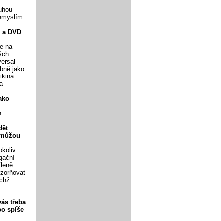
ruhou
Nemyslím
é a DVD
ce na
ých
ersal –
obně jako
ikina
ra
ako
h
dět
nemůžou
okoliv
agační
íleně
ozorňovat
ichž
ás třeba
bo spíše