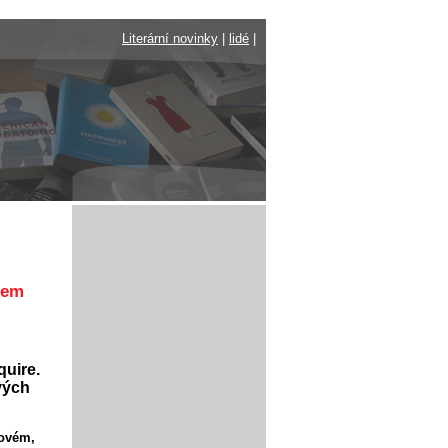
Literární novinky
|
lidé
|
lem
uire.
vých
kovém,