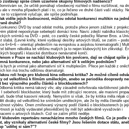
o zůstávají spíše cílem uzavřené skupiny filmových nadšenců?
Domnívám se, že určitě pomáhají všeobecný rozhled o filmu rozšiřovat, na d
u ale v mnoha případech platí i to, co je řečeno ve druhé části vaší otázky. 
e se to vzájemně vylučuje, ale spíše podmiňuje.
Jak vidíte jejich budoucnost, můžou odolat konkurenci multikin na jedn
traně druhé?
Konkurenci DVD by snad odolat mohla, protože přece jenom zážitek z projek
vém plátně neposkytuje sebelepší domácí kino. Navíc zdejší nabídka klasick
ckých snímků na DVD – poté, co zanikly české pobočky Warner Bros. a Univ
st slabá. (Levné knihy, které vydávají desítky artových titulů, se zatím – pod
ce 6+6+6 – orientují především na evropskou a asijskou kinematografii.) Mult
el během několika let většinu malých (a to nejen klubových) kin zlikvidují. É
ckých biografů i klasické distribuce nenávratně končí.
Jenom v Praze se nachází klubových kin povícero, dají se chápat spíše j
emná konkurence, nebo jako alternativní síť k velikým podnikům?
Já bych je vnímal jako alternativní síť k multiplexům. Přece jen každé z oněc
ých kin má trochu odlišnou dramaturgii.
Jakou roli hraje pro klubová kina odborná kritika? Je možné cíleně odvá
ky od velkofilmů k filmům uměleckým, anebo se periodika doopravdy 
ít bez výrazného podílu článků o blockbusterech?
Odborná kritika nemá takový vliv, aby zásadně ovlivňovala návštěvnost jakéh
. I sebehorší blockbuster, který bude mít zdrcující recenze, ale masivní prop
ň, bude trhat kasovní rekordy. Nemyslím si však, že by kritika měla nějak c
ět diváky od velkofilmů ke snímkům uměleckým, ale že by měla čtenáře up
žnost výběru. Onen zmiňovaný výrazný podíl článků o blockbusterech (o jej
tnosti je každý vydavatel přesvědčen) by měl být adekvátně vyvažován i
macemi o artových titulech. Což se zatím příliš neděje.
V klubovém repertoáru nenacházíme mnoho českých filmů. Co je podle v
t, aby vznikaly alternativní české filmy? Jsou řešením dotace státu, ane
up "udělej si sám?"?