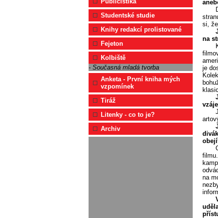
Publicistika
aneb
Studentské studie
stran
si, ž
Knihy redakcí prolistované
na s
Fejeton
filmo
Kolbiště
ameri
- Současná mladá tvorba
je do
Kolek
Anketa - První kniha mých
bohuž
vzpomínek
klasi
Tiráž
vzáj
Litenky - co to je?
artov
Archiv
divá
obej
filmu
kampa
odvád
na mo
nezby
infor
uděla
příst