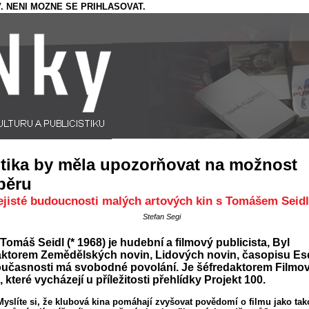
. NENI MOZNE SE PRIHLASOVAT.
itika by měla upozorňovat na možnost
běru
ejisté budoucnosti malých artových kin s Tomášem Seid
Stefan Segi
Tomáš Seidl (* 1968) je hudební a filmový publicista, Byl
aktorem Zemědělských novin, Lidových novin, časopisu Esq
oučasnosti má svobodné povolání. Je šéfredaktorem Filmo
ů, které vycházejí u příležitosti přehlídky Projekt 100.
Myslíte si, že klubová kina pomáhají zvyšovat povědomí o filmu jako ta