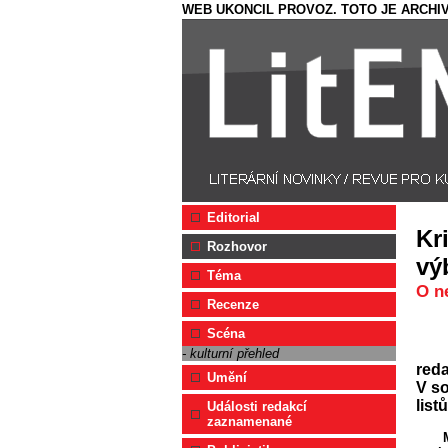
WEB UKONCIL PROVOZ. TOTO JE ARCHIV
Editorial
Kr
Rozhovor
vý
Téma
O n
Recenze
Scéna
- kulturní přehled
red
Umění
V s
list
Události redakcí
zaznamenané