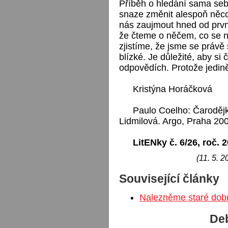
Příběh o hledání sama sebe
snaze změnit alespoň něco
nás zaujmout hned od prvn
že čteme o něčem, co se n
zjistíme, že jsme se právě
blízké. Je důležité, aby si 
odpovědích. Protože jedin
Kristýna Horáčková
Paulo Coelho: Čarodějka
Lidmilová. Argo, Praha 200
LitENky č. 6/26, roč. 
(11. 5. 2
Související články
Nalezněme staré dob
Deb