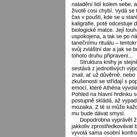
naladění lidí kolem sebe, a
životě cosi chybí. Vydá se 
čas v poušti, kde se u st
kaligrafie, poté odcestuje
biologické matce. Její touh
uspokojena, a tak se po n
tanečnímu rituálu – tentokr
svůj zvláštní dar a jak se 
tohoto druhu připraveni...
Struktura knihy je stejn
sestává z jednotlivých výpo
znali, ať už důvěrně, nebo
zkušenosti se střídají s p
emocí, které Athéna vyvola
Pohled na hlavní hrdinku 
postupně skládá, až vypadn
mozaika. Z té si může každ
mu bude dávat smysl.
Dopodrobna vyprávět ži
jakkoliv zprostředkovávat 
vyvolá sama osobní konfro