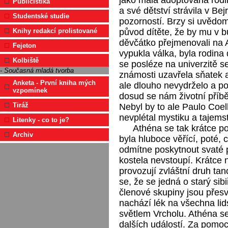
Publicistika
a své dětství strávila v Bejr
Studentské studie
pozorností. Brzy si uvědom
původ dítěte, že by mu v b
Knihy redakcí prolistované
děvčátko přejmenovali na A
Fejeton
vypukla válka, byla rodina
Kolbiště
se posléze na univerzitě s
- Současná mladá tvorba
známosti uzavřela sňatek a
Anketa - První kniha mých
ale dlouho nevydrželo a p
vzpomínek
dosud se nám životní příbě
Tiráž
Nebyl by to ale Paulo Coe
nevplétal mystiku a tajemst
Litenky - co to je?
Athéna se tak krátce p
Archiv
byla hluboce věřící, poté, 
odmítne poskytnout svaté p
kostela nevstoupí. Krátce n
provozují zvláštní druh t
se, že se jedná o starý sibi
členové skupiny jsou přesv
nachází lék na všechna lid
světlem Vrcholu. Athéna se
dalších událostí. Za pomo