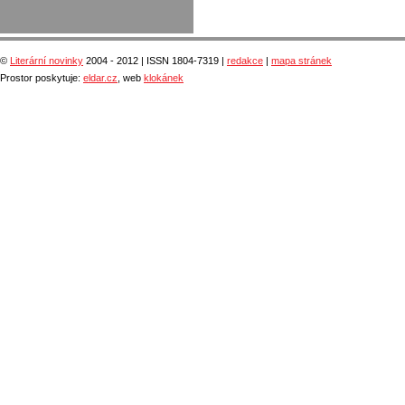
©
Literární novinky
2004 - 2012 | ISSN 1804-7319 |
redakce
|
mapa stránek
Prostor poskytuje:
eldar.cz
, web
klokánek