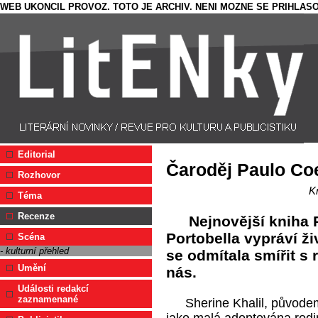
WEB UKONCIL PROVOZ. TOTO JE ARCHIV. NENI MOZNE SE PRIHLASO
Editorial
Čaroděj Paulo Co
Rozhovor
K
Téma
Recenze
Nejnovější kniha 
Portobella vypráví ži
Scéna
- kulturní přehled
se odmítala smířit s 
Umění
nás.
Události redakcí
zaznamenané
Sherine Khalil, původe
jako malá adoptována rodi