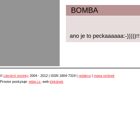
BOMBA
ano je to peckaaaaaa:-)))))!!!
©
Literární novinky
2004 - 2012 | ISSN 1804-7319 |
redakce
|
mapa stránek
Prostor poskytuje:
eldar.cz
, web
klokánek