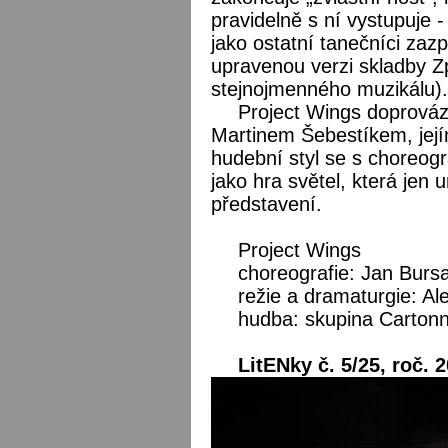
pravidelně s ní vystupuje -
jako ostatní tanečníci zaz
upravenou verzi skladby Zp
stejnojmenného muzikálu).
Project Wings doprováz
Martinem Šebestíkem, její
hudební styl se s choreogr
jako hra světel, která jen 
představení.
Project Wings
choreografie: Jan Burs
režie a dramaturgie: Al
hudba: skupina Carton
LitENky č. 5/25, roč. 