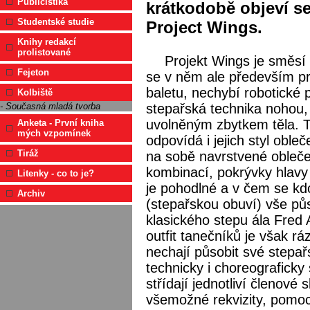
Publicistika
krátkodobě objeví s
Studentské studie
Project Wings.
Knihy redakcí
prolistované
Projekt Wings je směsí 
Fejeton
se v něm ale především pr
baletu, nechybí robotické
Kolbiště
stepařská technika nohou,
- Současná mladá tvorba
uvolněným zbytkem těla. T
Anketa - První kniha
mých vzpomínek
odpovídá i jejich styl oble
Tiráž
na sobě navrstvené obleče
kombinací, pokrývky hlavy 
Litenky - co to je?
je pohodlné a v čem se kdo
Archiv
(stepařskou obuví) vše půs
klasického stepu ála Fred 
outfit tanečníků je však r
nechají působit své stepař
technicky i choreograficky
střídají jednotliví členové
všemožné rekvizity, pomocí