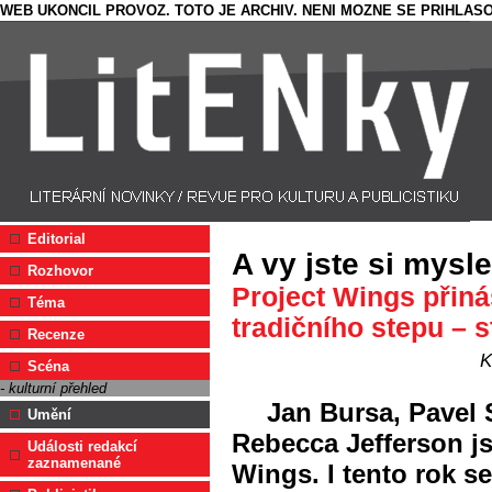
WEB UKONCIL PROVOZ. TOTO JE ARCHIV. NENI MOZNE SE PRIHLASO
Editorial
A vy jste si mysle
Rozhovor
Project Wings přiná
Téma
tradičního stepu – s
Recenze
K
Scéna
- kulturní přehled
Jan Bursa, Pavel 
Umění
Rebecca Jefferson j
Události redakcí
zaznamenané
Wings. I tento rok s