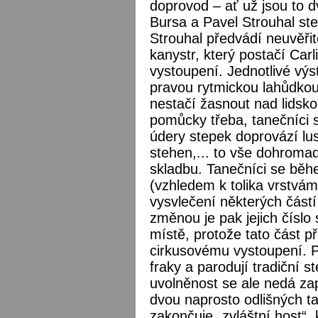
doprovod – ať už jsou to d
Bursa a Pavel Strouhal ste
Strouhal předvádí neuvěřit
kanystr, který postačí Car
vystoupení. Jednotlivé výs
pravou rytmickou lahůdkou 
nestačí žasnout nad lidsk
pomůcky třeba, tanečníci s
údery stepek doprovází lu
stehen,... to vše dohromad
skladbu. Tanečníci se běh
(vzhledem k tolika vrstvám
vysvlečení některých částí 
změnou je pak jejich číslo s
místě, protože tato část 
cirkusovému vystoupení. Př
fraky a parodují tradiční st
uvolněnost se ale nedá zap
dvou naprosto odlišných t
zakončuje „zvláštní host“, 