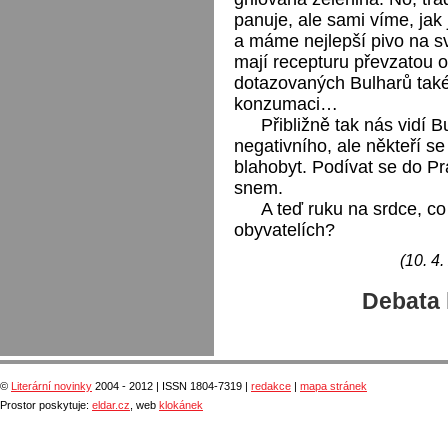
panuje, ale sami víme, jak
a máme nejlepší pivo na svě
mají recepturu převzatou o
dotazovaných Bulharů také 
konzumaci…
Přibližně tak nás vidí B
negativního, ale někteří se
blahobyt. Podívat se do P
snem.
A teď ruku na srdce, c
obyvatelích?
(10. 4.
Debata 
©
Literární novinky
2004 - 2012 | ISSN 1804-7319 |
redakce
|
mapa stránek
Prostor poskytuje:
eldar.cz
, web
klokánek