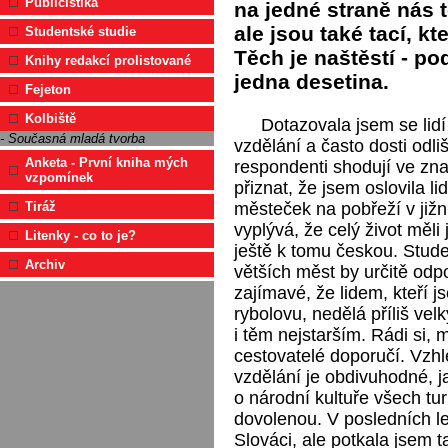
Publicistika
na jedné straně nás 
ale jsou také tací, kt
Studentské studie
Těch je naštěstí - p
Knihy redakcí prolistované
jedna desetina.
Fejeton
Kolbiště
Dotazovala jsem se lid
- Současná mladá tvorba
vzdělání a často dosti odli
Anketa - První kniha mých
respondenti shodují ve zna
vzpomínek
přiznat, že jsem oslovila l
městeček na pobřeží v jižní
Tiráž
vyplývá, že celý život měli 
Litenky - co to je?
ještě k tomu českou. Stud
Archiv
větších měst by určitě odpo
zajímavé, že lidem, kteří j
rybolovu, nedělá příliš vel
i těm nejstarším. Rádi si, m
cestovatelé doporučí. Vzh
vzdělání je obdivuhodné, j
o národní kultuře všech tur
dovolenou. V posledních l
Slováci, ale potkala jsem 