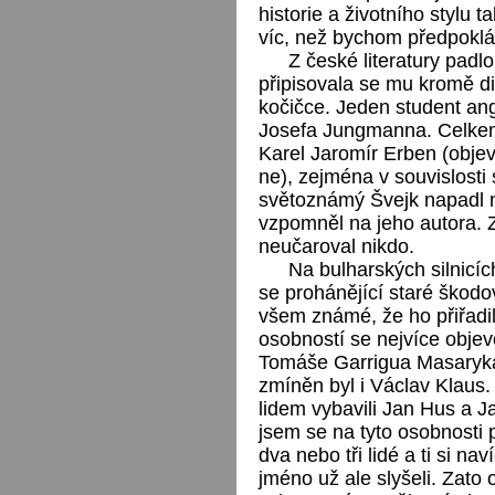
historie a životního stylu
víc, než bychom předpoklá
Z české literatury padl
připisovala se mu kromě di
kočičce. Jeden student ang
Josefa Jungmanna. Celke
Karel Jaromír Erben (objevi
ne), zejména v souvislost
světoznámý Švejk napadl 
vzpomněl na jeho autora. 
neučaroval nikdo.
Na bulharských silnicíc
se prohánějící staré škodo
všem známé, že ho přiřadi
osobností se nejvíce obje
Tomáše Garrigua Masaryka
zmíněn byl i Václav Klaus.
lidem vybavili Jan Hus a 
jsem se na tyto osobnosti p
dva nebo tři lidé a ti si na
jméno už ale slyšeli. Zato 