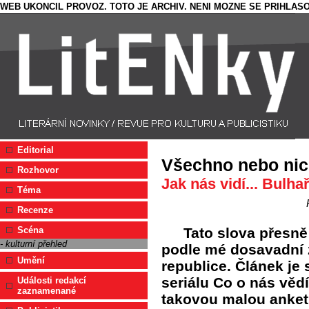
WEB UKONCIL PROVOZ. TOTO JE ARCHIV. NENI MOZNE SE PRIHLASO
Editorial
Všechno nebo nic
Rozhovor
Jak nás vidí... Bulhař
Téma
Recenze
Tato slova přesně 
Scéna
- kulturní přehled
podle mé dosavadní 
Umění
republice. Článek je
seriálu Co o nás věd
Události redakcí
zaznamenané
takovou malou anketu