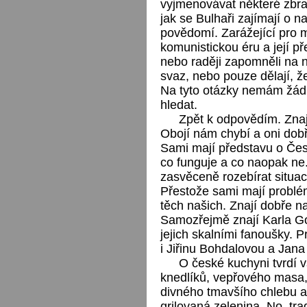
vyjmenovávat některé zbran
jak se Bulhaři zajímají o na
povědomí. Zarážející pro 
komunistickou éru a její př
nebo raději zapomněli na 
svaz, nebo pouze dělají, ž
Na tyto otázky nemám žádno
hledat.
Zpět k odpovědím. Znaj
Obojí nám chybí a oni dobř
Sami mají představu o Česk
co funguje a co naopak ne
zasvěceně rozebírat situaci
Přestože sami mají problém
těch našich. Znají dobře n
Samozřejmě znají Karla Go
jejich skalními fanoušky. 
i Jiřinu Bohdalovou a Jana
O české kuchyni tvrdí v
knedlíků, vepřového masa,
divného tmavšího chlebu a 
grilovaná zelenina. No, tr