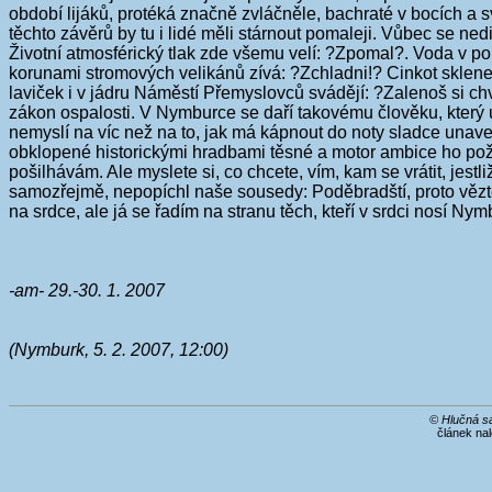
období lijáků, protéká značně zvláčněle, bachraté v bocích a 
těchto závěrů by tu i lidé měli stárnout pomaleji. Vůbec se ne
Životní atmosférický tlak zde všemu velí: ?Zpomal?. Voda v p
korunami stromových velikánů zívá: ?Zchladni!? Cinkot sklene
laviček i v jádru Náměstí Přemyslovců svádějí: ?Zalenoš si 
zákon ospalosti. V Nymburce se daří takovému člověku, který u
nemyslí na víc než na to, jak má kápnout do noty sladce unave
obklopené historickými hradbami těsné a motor ambice ho pože
pošilhávám. Ale myslete si, co chcete, vím, kam se vrátit, jest
samozřejmě, nepopíchl naše sousedy: Poděbradští, proto věz
na srdce, ale já se řadím na stranu těch, kteří v srdci nosí Ny
-am- 29.-30. 1. 2007
(Nymburk, 5. 2. 2007, 12:00)
© Hlučná s
článek na