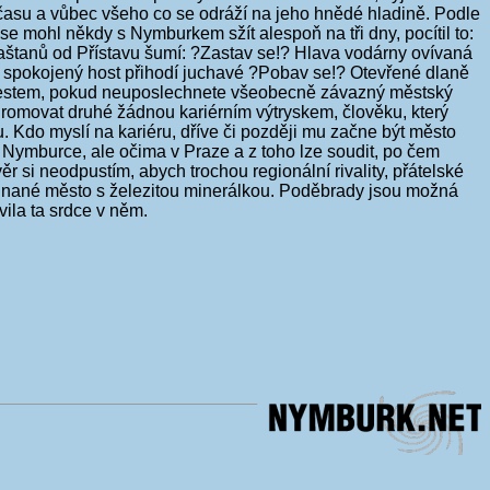
 času a vůbec všeho co se odráží na jeho hnědé hladině. Podle
se mohl někdy s Nymburkem sžít alespoň na tři dny, pocítil to:
kaštanů od Přístavu šumí: ?Zastav se!? Hlava vodárny ovívaná
a spokojený host přihodí juchavé ?Pobav se!? Otevřené dlaně
í trestem, pokud neuposlechnete všeobecně závazný městský
hromovat druhé žádnou kariérním výtryskem, člověku, který
 Kdo myslí na kariéru, dříve či později mu začne být město
Nymburce, ale očima v Praze a z toho lze soudit, po čem
r si neodpustím, abych trochou regionální rivality, přátelské
ehnané město s železitou minerálkou. Poděbrady jsou možná
vila ta srdce v něm.