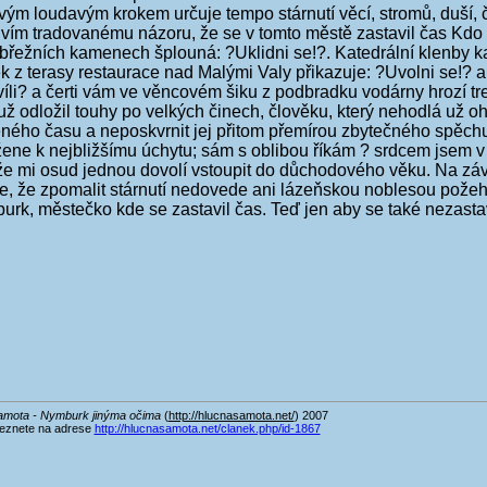
svým loudavým krokem určuje tempo stárnutí věcí, stromů, duší,
divím tradovanému názoru, že se v tomto městě zastavil čas Kdo 
obřežních kamenech šplouná: ?Uklidni se!?. Katedrální klenby 
k z terasy restaurace nad Malými Valy přikazuje: ?Uvolni se!? 
chvíli? a čerti vám ve věncovém šiku z podbradku vodárny hroz
ž odložil touhy po velkých činech, člověku, který nehodlá už o
ného času a neposkvrnit jej přitom přemírou zbytečného spěchu.
ne k nejbližšímu úchytu; sám s oblibou říkám ? srdcem jsem v 
liže mi osud jednou dovolí vstoupit do důchodového věku. Na závě
te, že zpomalit stárnutí nedovede ani lázeňskou noblesou pož
mburk, městečko kde se zastavil čas. Teď jen aby se také nezasta
amota - Nymburk jinýma očima
(
http://hlucnasamota.net/
) 2007
leznete na adrese
http://hlucnasamota.net/clanek.php/id-1867