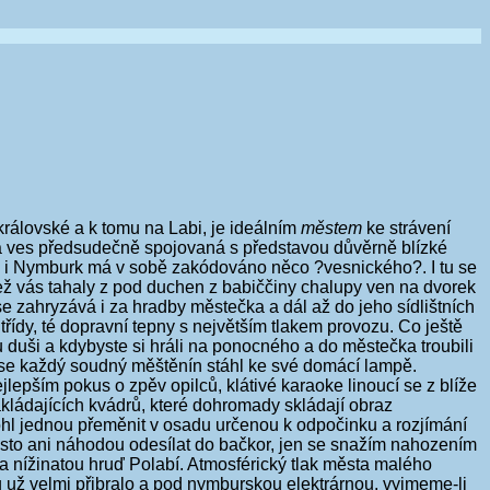
rálovské a k tomu na Labi, je ideálním
městem
ke strávení
á ves předsudečně spojovaná s představou důvěrně blízké
le i Nymburk má v sobě zakódováno něco ?vesnického?. I tu se
 jež vás tahaly z pod duchen z babiččiny chalupy ven na dvorek
 se zahryzává i za hradby městečka a dál až do jeho sídlištních
dy, té dopravní tepny s největším tlakem provozu. Co ještě
u duši a kdybyste si hráli na ponocného a do městečka troubili
že se každý soudný měštěnín stáhl ke své domácí lampě.
lepším pokus o zpěv opilců, klátivé karaoke linoucí se z blíže
ládajících kvádrů, které dohromady skládají obraz
mohl jednou přeměnit v osadu určenou k odpočinku a rozjímání
město ani náhodou odesílat do bačkor, jen se snažím nahozením
a nížinatou hruď Polabí. Atmosférický tlak města malého
 už velmi přibralo a pod nymburskou elektrárnou, vyjmeme-li