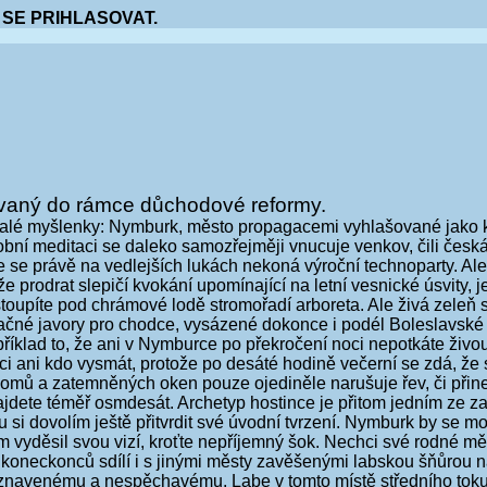
 SE PRIHLASOVAT.
ovaný do rámce důchodové reformy.
ufalé myšlenky: Nymburk, město propagacemi vyhlašované jako k
ní meditaci se daleko samozřejměji vnucuje venkov, čili česk
že se právě na vedlejších lukách nekoná výroční technoparty. A
e prodrat slepičí kvokání upomínající na letní vesnické úsvity,
 vstoupíte pod chrámové lodě stromořadí arboreta. Ale živá zeleň
é javory pro chodce, vysázené dokonce i podél Boleslavské tří
příklad to, že ani v Nymburce po překročení noci nepotkáte živo
zaci ani kdo vysmát, protože po desáté hodině večerní se zdá, 
domů a zatemněných oken pouze ojediněle narušuje řev, či přinej
ete téměř osmdesát. Archetyp hostince je přitom jedním ze zak
 si dovolím ještě přitvrdit své úvodní tvrzení. Nymburk by se 
sem vyděsil svou vizí, kroťte nepříjemný šok. Nechci své rodné 
 koneckonců sdílí i s jinými městy zavěšenými labskou šňůrou n
u znavenému a nespěchavému. Labe v tomto místě středního toku