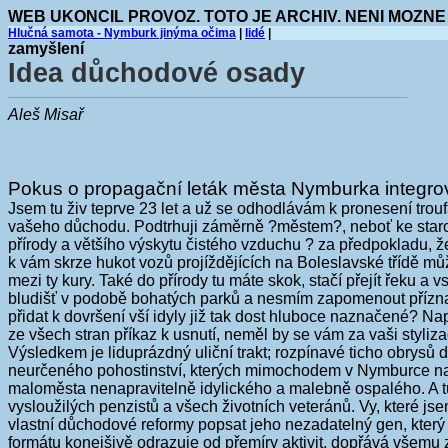
WEB UKONCIL PROVOZ. TOTO JE ARCHIV. NENI MOZNE
Hlučná samota - Nymburk jinýma očima
|
lidé
|
zamyšlení
Idea důchodové osady
Aleš Misař
Pokus o propagační leták města Nymburka integr
Jsem tu živ teprve 23 let a už se odhodlávám k pronesení tro
vašeho důchodu. Podtrhuji záměrně ?městem?, neboť ke starob
přírody a většího výskytu čistého vzduchu ? za předpokladu, 
k vám skrze hukot vozů projíždějících na Boleslavské třídě můž
mezi ty kury. Také do přírody tu máte skok, stačí přejít řeku a
bludišť v podobě bohatých parků a nesmím zapomenout příznačn
přidat k dovršení vší idyly již tak dost hluboce naznačené? Na
ze všech stran příkaz k usnutí, neměl by se vám za vaši styli
Výsledkem je liduprázdný uliční trakt; rozpínavé ticho obrysů 
neurčeného pohostinství, kterých mimochodem v Nymburce najd
maloměsta nenapravitelně idylického a malebně ospalého. A tu
vysloužilých penzistů a všech životních veteránů. Vy, které j
vlastní důchodové reformy popsat jeho nezadatelný gen, který
formátu konejšivě odrazuje od přemíry aktivit, dopřává všem