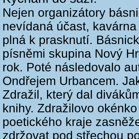
Nejen organizátory básni
nevídaná účast, kavárna
plná k prasknutí. Básnick
písněmi skupina Nový Hrá
rok. Poté následovalo au
Ondřejem Urbancem. Jako
Zdražil, který dal divák
knihy. Zdražilovo okénko
poetického kraje zasněže
zdržovat pod střechou p