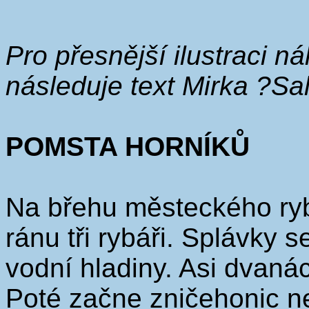
Pro přesnější ilustraci n
následuje text Mirka ?S
POMSTA HORNÍKŮ
Na břehu městeckého ryb
ránu tři rybáři. Splávky 
vodní hladiny. Asi dvaná
Poté začne zničehonic n