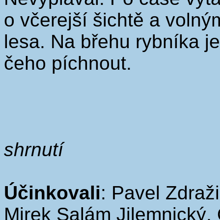
o včerejší šichtě a voln
lesa. Na břehu rybníka je
čeho píchnout.
shrnutí
Účinkovali
: Pavel Zdraž
Mirek Salám Jilemnický,