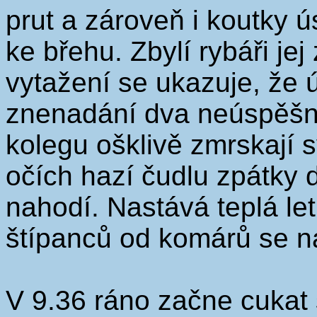
prut a zároveň i koutky ú
ke břehu. Zbylí rybáři je
vytažení se ukazuje, že 
znenadání dva neúspěšní
kolegu ošklivě zmrskají s
očích hazí čudlu zpátky d
nahodí. Nastává teplá le
štípanců od komárů se na
V 9.36 ráno začne cukat