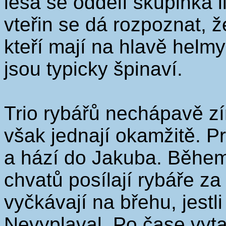
lesa se oddělí skupinka li
vteřin se dá rozpoznat, ž
kteří mají na hlavě helmy
jsou typicky špinaví.
Trio rybářů nechápavě zí
však jednají okamžitě. Pr
a hází do Jakuba. Během
chvatů posílají rybáře za j
vyčkávají na břehu, jest
Nevyplaval. Po čase vytah