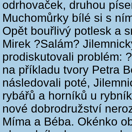
odrhovaček, druhou píseň
Muchomůrky bílé si s ním 
Opět bouřlivý potlesk a 
Mirek ?Salám? Jilemnick
prodiskutovali problém: ?
na příkladu tvory Petra B
následovali poté, Jilemn
rybářů a horníků u rybní
nové dobrodružství nero
Míma a Béba. Okénko ob