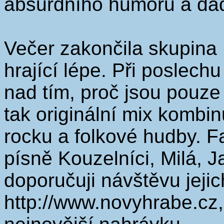
absurdního humoru a da
Večer zakončila skupina
hrající lépe. Při poslec
nad tím, proč jsou pouze
tak originální mix kombinu
rocku a folkové hudby. F
písně Kouzelníci, Milá, J
doporučuji návštěvu jeji
http://www.novyhrabe.cz,