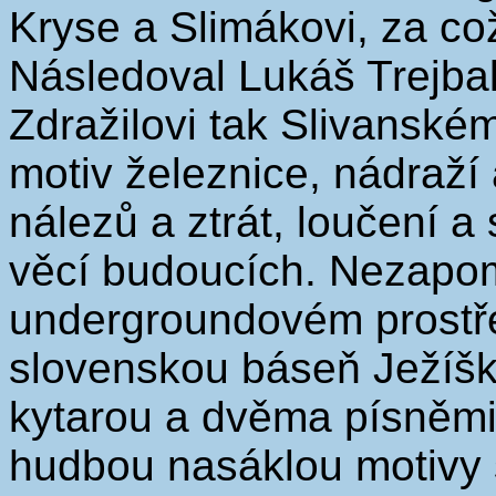
Kryse a Slimákovi, za což
Následoval Lukáš Trejbal
Zdražilovi tak Slivanské
motiv železnice, nádraží
nálezů a ztrát, loučení 
věcí budoucích. Nezapom
undergroundovém prostř
slovenskou báseň Ježíšk
kytarou a dvěma písněmi,
hudbou nasáklou motivy 