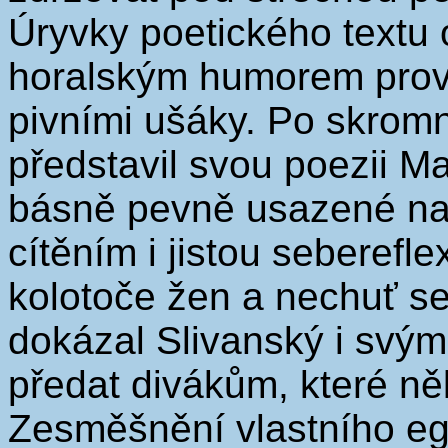
Úryvky poetického text
horalským humorem provo
pivními ušáky. Po skrom
představil svou poezii M
básně pevně usazené na
cítěním i jistou seberefle
kolotoče žen a nechuť s
dokázal Slivanský i svý
předat divákům, které ně
Zesměšnění vlastního eg