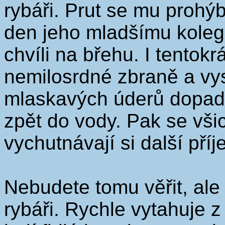
rybáři. Prut se mu prohý
den jeho mladšímu kolego
chvíli na břehu. I tentok
nemilosrdné zbraně a vy
mlaskavých úderů dopada
zpět do vody. Pak se vši
vychutnávají si další pří
Nebudete tomu věřit, ale 
rybáři. Rychle vytahuje 