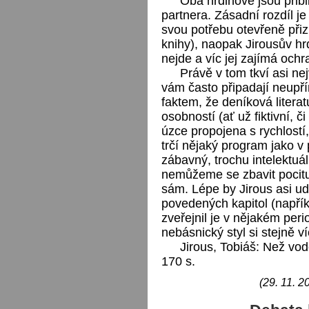
Oba hrdinové jsou přibli
partnera. Zásadní rozdíl je
svou potřebu otevřeně při
knihy), naopak Jirousův hrd
nejde a víc jej zajímá ochr
Právě v tom tkví asi ne
vám často připadají neupř
faktem, že deníková litera
osobností (ať už fiktivní, č
úzce propojena s rychlostí,
trčí nějaký program jako v
zábavný, trochu intelektu
nemůžeme se zbavit pocitu,
sám. Lépe by Jirous asi udě
povedených kapitol (napřík
zveřejnil je v nějakém perio
nebásnický styl si stejně ví
Jirous, Tobiáš: Než vo
170 s.
(29. 11. 2