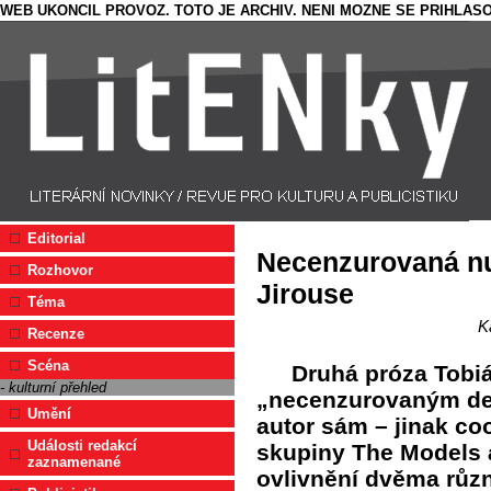
WEB UKONCIL PROVOZ. TOTO JE ARCHIV. NENI MOZNE SE PRIHLASO
Editorial
Necenzurovaná nu
Rozhovor
Jirouse
Téma
K
Recenze
Scéna
Druhá próza Tobiá
- kulturní přehled
„necenzurovaným den
Umění
autor sám – jinak co
Události redakcí
skupiny The Models a
zaznamenané
ovlivnění dvěma různ