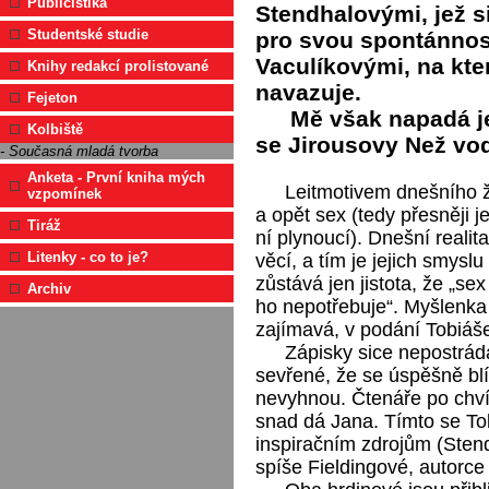
Publicistika
Stendhalovými, jež s
Studentské studie
pro svou spontánnost 
Vaculíkovými, na kte
Knihy redakcí prolistované
navazuje.
Fejeton
Mě však napadá je
Kolbiště
se Jirousovy Než vo
- Současná mladá tvorba
Anketa - První kniha mých
Leitmotivem dnešního ži
vzpomínek
a opět sex (tedy přesněji
Tiráž
ní plynoucí). Dnešní realit
Litenky - co to je?
věcí, a tím je jejich smysl
zůstává jen jistota, že „se
Archiv
ho nepotřebuje“. Myšlenka 
zajímavá, v podání Tobiáše
Zápisky sice nepostráda
sevřené, že se úspěšně blíž
nevyhnou. Čtenáře po chví
snad dá Jana. Tímto se To
inspiračním zdrojům (Stendh
spíše Fieldingové, autorc