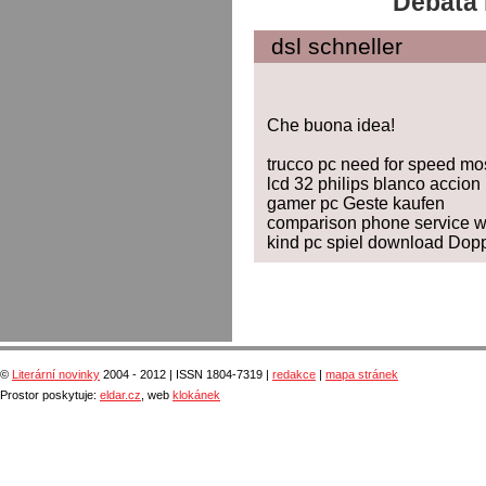
Debata 
dsl schneller
Che buona idea!
trucco pc need for speed mos
lcd 32 philips blanco accion
gamer pc Geste kaufen
comparison phone service wi
kind pc spiel download Dopp
©
Literární novinky
2004 - 2012 | ISSN 1804-7319 |
redakce
|
mapa stránek
Prostor poskytuje:
eldar.cz
, web
klokánek