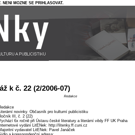
. NENI MOZNE SE PRIHLASOVAT.
áž k č. 22 (2/2006-07)
Redakce
Redakce
Literární novinky. Občasník pro kulturní publicistiku
očník III, č. 2 (22)
Vychází 6x ročně při Ústavu české literatury a literární vědy FF UK Praha
Internetové vydání LitENek: http://litenky.ff.cuni.cz
Majoritní vydavatel LitENek: Pavel Janáček
Sídlo a korespondenční adresa: