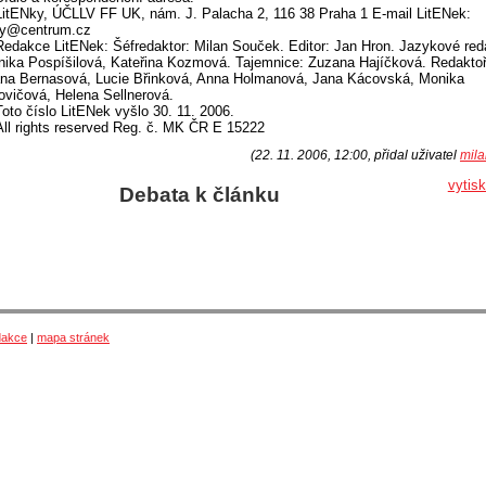
LitENky, ÚČLLV FF UK, nám. J. Palacha 2, 116 38 Praha 1 E-mail LitENek:
nky@centrum.cz
Redakce LitENek: Šéfredaktor: Milan Souček. Editor: Jan Hron. Jazykové red
ika Pospíšilová, Kateřina Kozmová. Tajemnice: Zuzana Hajíčková. Redaktoř
na Bernasová, Lucie Břinková, Anna Holmanová, Jana Kácovská, Monika
ovičová, Helena Sellnerová.
Toto číslo LitENek vyšlo 30. 11. 2006.
All rights reserved Reg. č. MK ČR E 15222
(22. 11. 2006, 12:00, přidal uživatel
mila
vytis
Debata k článku
dakce
|
mapa stránek