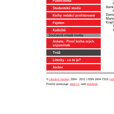
Publicistika
lite
Studentské studie
Domin
Knihy redakcí prolistované
Maria
Krajč
Fejeton
Kolbiště
- Současná mladá tvorba
Anketa - První kniha mých
vzpomínek
Tiráž
Litenky - co to je?
Archiv
©
Literární novinky
2004 - 2012 | ISSN 1804-7319 |
re
Prostor poskytuje:
eldar.cz
, web
klokánek