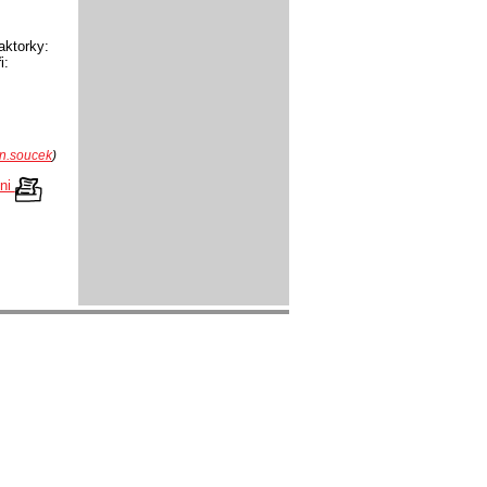
aktorky:
i:
n.soucek
)
kni