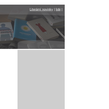
Literární novinky
|
lidé
|