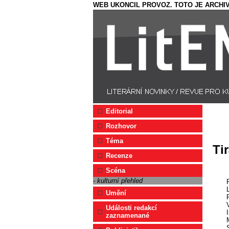
WEB UKONCIL PROVOZ. TOTO JE ARCHIV
Editorial
Rozhovor
Téma
Tir
Recenze
Scéna
- kulturní přehled
Umění
R
Události redakcí
zaznamenané