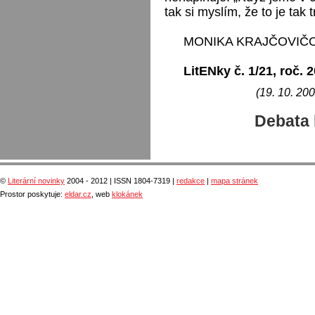
tak si myslím, že to je ta
MONIKA KRAJČOVIČ
LitENky č. 1/21, roč. 
(19. 10. 200
Debata 
©
Literární novinky
2004 - 2012 | ISSN 1804-7319 |
redakce
|
mapa stránek
Prostor poskytuje:
eldar.cz
, web
klokánek