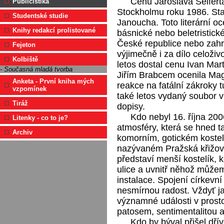
Cenu Jaroslava Seifert
Publicistika
Stockholmu roku 1986. Sta
Studentské studie
Janoucha. Toto literární oc
Knihy redakcí prolistované
básnické nebo beletristické
České republice nebo zahra
Fejeton
výjimečně i za dílo celoživ
Kolbiště
letos dostal cenu Ivan Mart
- Současná mladá tvorba
Jiřím Brabcem ocenila Mago
Anketa - První kniha mých
reakce na fatální zákroky 
vzpomínek
také letos vydaný soubor
Tiráž
dopisy.
Kdo nebyl 16. října 200
Litenky - co to je?
atmosféry, která se hned t
Archiv
komorním, gotickém koste
nazývaném Pražská křižova
představí menší kostelík,
ulice a uvnitř něhož může
instalace. Spojení církevn
nesmírnou radost. Vždyť j
významné události v prost
patosem, sentimentalitou a
Kdo by býval přišel dřív