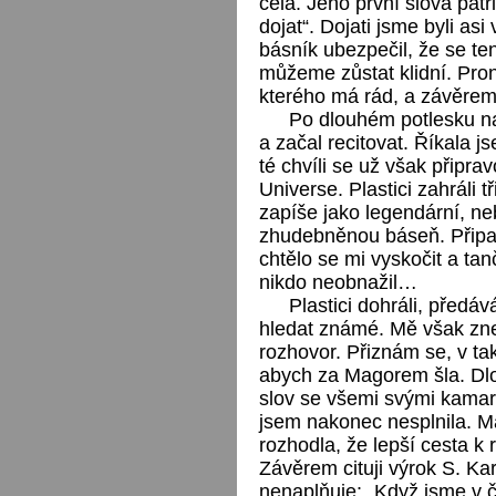
čela. Jeho první slova pat
dojat“. Dojati jsme byli as
básník ubezpečil, že se te
můžeme zůstat klidní. Prone
kterého má rád, a závěrem
Po dlouhém potlesku na
a začal recitovat. Říkala j
té chvíli se už však připra
Universe. Plastici zahráli 
zapíše jako legendární, n
zhudebněnou báseň. Připad
chtělo se mi vyskočit a tan
nikdo neobnažil…
Plastici dohráli, předává
hledat známé. Mě však zne
rozhovor. Přiznám se, v ta
abych za Magorem šla. Dlou
slov se všemi svými kamar
jsem nakonec nesplnila. 
rozhodla, že lepší cesta k
Závěrem cituji výrok S. Ka
nenaplňuje: „Když jsme v č