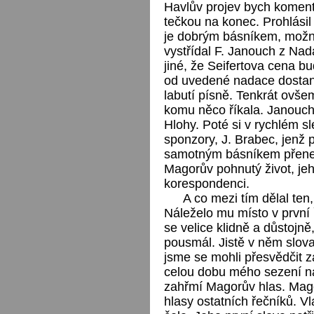
Havlův projev bych komento
tečkou na konec. Prohlásil 
je dobrým básníkem, možná
vystřídal F. Janouch z Na
jiné, že Seifertova cena bu
od uvedené nadace dostane,
labutí písně. Tenkrát ovš
komu něco říkala. Janouch
Hlohy. Poté si v rychlém sl
sponzory, J. Brabec, jenž p
samotným básníkem přenesl
Magorův pohnutý život, jeh
korespondenci.
A co mezi tím dělal ten
Náleželo mu místo v první ř
se velice klidně a důstojně,
pousmál. Jistě v něm slova
jsme se mohli přesvědčit z
celou dobu mého sezení na
zahřmí Magorův hlas. Mago
hlasy ostatních řečníků. 