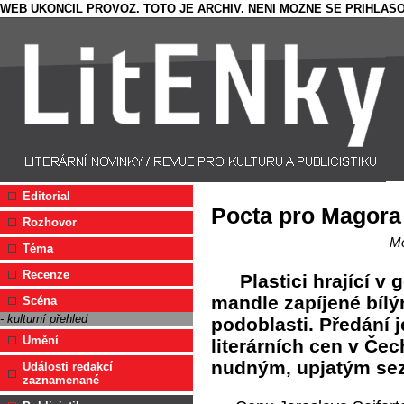
WEB UKONCIL PROVOZ. TOTO JE ARCHIV. NENI MOZNE SE PRIHLASO
Editorial
Pocta pro Magora
Rozhovor
Mo
Téma
Recenze
Plastici hrající v
mandle zapíjené bíl
Scéna
- kulturní přehled
podoblasti. Předání j
Umění
literárních cen v Če
nudným, upjatým se
Události redakcí
zaznamenané