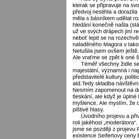
kterak se připravuje na sv
předvoj nestihla a dorazil
měla s básníkem udělat ro
hledání konečně našla (stá
už ve svých drápech jiní re
neboť lepit se na rozechvěl
naladěného Magora v takov
Netušila jsem ovšem ještě
Ale vraťme se zpět k oné š
Téměř všechny židle se 
majestátní, významná i na
představitelé kultury, politic
atd.Tedy skladba návštěvn
Nesmím zapomenout na děti,
tleskání, ale když je úplné
myšlence. Ale myslím, že d
pištivé hlasy.
Úvodního projevu a přiv
roli jakéhosi „moderátora“
jsme se později z projevu 
existence Seifertovy ceny b