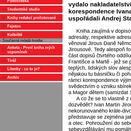
Publicistika
vydalo nakladatelst
Studentské studie
korespondence Ivana
uspořádali Andrej S
Knihy redakcí prolistované
Fejeton
Kniha zaujímá v dopiso
Kolbiště
adresáty, respektive adresá
- Současná mladá tvorba
věnoval Jirous Daně Němco
Anketa - První kniha mých
Jirousové. Tedy alespoň f
vzpomínek
část dopisů čtvrtého oddí
Tiráž
Františce a Martě - jež se 
teplých, lidských slov ales
Litenky - co to je?
nějakou tu básničku či poh
Archiv
rámci korespondence výjim
svědectvím o vzniku sbíre
a Magor dětem (samizdat 
A co že se to vlastně
dozvědět? Ivan Martin Jiro
nekorunovaného krále-div
představuje se zejména ja
a otec. Pohroužení do sebe
sebevzdělávání mu pomáhají