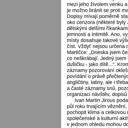
mezi jeho životem venku a
je možno bránit se proti m
Dopisy mívají poměrně stabi
oko cenzora (některé byly 
dětskými delšími říkankami)
jemnosti a intimitě. Ano, v
místy dosahuje takové výše
číst. Vždyť nejsou určena m
Martičce: „Dneska jsem čer
co neškrábají. Jedný jsem 
dušičku - jako dítě...“. K
záznamy pozorování okleště
povídání o právě přečtený
angličtiny, latiny, ale i tř
a časté záznamy snů, poz
organizaci návštěv, dopisů 
Ivan Martin Jirous pod
půl roku trvajícím věznění
pochopit klima a celkovou
společenské a kulturní akti
v jednom ohledu mohou dop