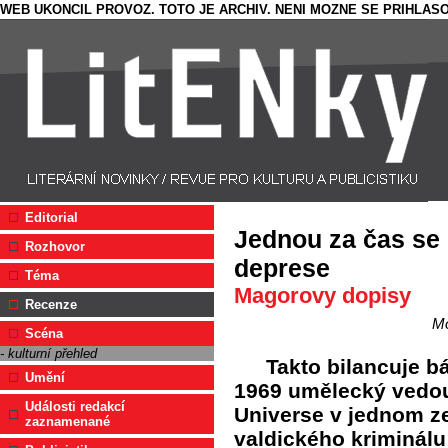
WEB UKONCIL PROVOZ. TOTO JE ARCHIV. NENI MOZNE SE PRIHLASO
Editorial
Jednou za čas se
Rozhovor
deprese
Téma
Magorovy dopisy
Recenze
Mo
Scéna
- kulturní přehled
Takto bilancuje bá
Umění
1969 umělecký vedouc
Události redakcí
Universe v jednom z
zaznamenané
valdického kriminálu 