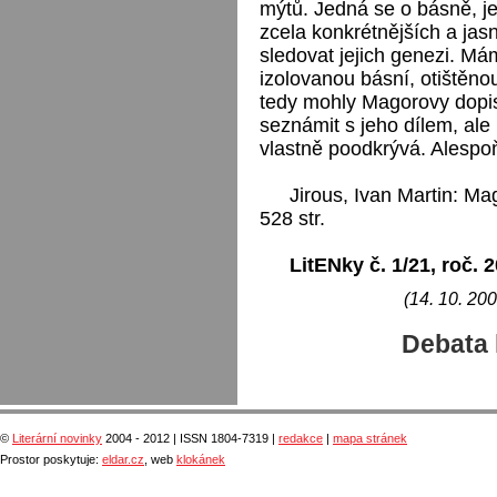
mýtů. Jedná se o básně, je
zcela konkrétnějších a ja
sledovat jejich genezi. Má
izolovanou básní, otištěno
tedy mohly Magorovy dopis
seznámit s jeho dílem, ale 
vlastně poodkrývá. Alespo
Jirous, Ivan Martin: M
528 str.
LitENky č. 1/21, roč. 
(14. 10. 200
Debata 
©
Literární novinky
2004 - 2012 | ISSN 1804-7319 |
redakce
|
mapa stránek
Prostor poskytuje:
eldar.cz
, web
klokánek